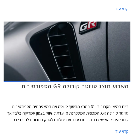
שגרסאות ביצועים לדגמים הפופולריים זו הדרך הבטוחה להפיץ את הבשורה
קרא עוד
בקרב הקהל הרחב. אחרי טויוטה יאריס GR הקיצונית מגיעה גרסת ביצועים לדגם
הוותיק ביותר של המותג - טויוטה קורולה GR. הקיצור GR מתייחס לחטיבת
המירוצים של טויוטה GAZOO Racing שאמונה על פיתוח המכונית.
השבוע תוצג טויוטה קורולה GR הספורטיבית
ביום חמישי הקרוב ב- 31 במרץ תחשוף טויוטה את המשפחתית הספורטיבית
טויוטה קורולה GR. המכונית המסקרנת מיועדת לשיווק בצפון אמריקה בלבד אך
ערוצי היבוא האישי כבר הוכיחו בעבר את יכולתם לספק פתרונות לחובבי רכב
שירצו לנהוג בה בכבישי ישראל. טויוטה לא מרבה לייצר מכוניות ספורט אך
קרא עוד
כשהיא כבר מחליטה לעשות זאת היא בדרך כלל לא מאכזבת ומצליחה לספק