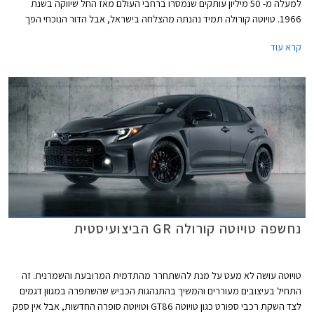
למעלה מ- 50 מיליון עותקים שנמסרו ברחבי העולם מאז החל שיווקה בשנת
1966. טויוטה קורולה תמיד נהנתה מהצלחה בישראל, אבל הדור הנוכחי הפך
ללהיט של ממש בזכות ההשתייכות למותג טויוטה, המוניטין המוצק של משפחת
קרא עוד
דגמי טויוטה קורולה בישראל, ובעיקר בשל יחידת הנעה היברידית שהוצעה
לראשונה בדגם ואפשרה לו להציג צריכת דלק מצוינת ולהעניק הטבה בשווי
השימוש למקבלי רכב צמוד ממקום העבודה. בשלהי השנה שעברה עברה
קורולה עדכון קל שהעניק לה מערכת מולטימדיה חדשה, אך הפעם מדובר
בעדכון מקיף ומשמעותי יותר.
נחשפה טויוטה קורולה GR הביצועיסטית
טויוטה עושה לא מעט על מנת להשתחרר מהתדמית המרובעת והשמרנית. זה
התחיל בעיצובים מעוררים והמשיך בהתנהגות הכביש שהשתפרה במגוון דגמים
לצד השקת רכבי ספורט כגון טויוטה GT86 וטויוטה סופרה החדשות, אבל אין ספק