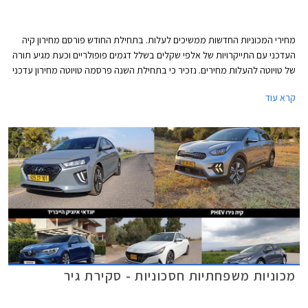
מחירי המכוניות החדשות ממשיכים לעלות. בתחילת החודש פורסם מחירון קיה
העדכני עם התייקרויות של אלפי שקלים בשלל דגמים פופולריים וכעת מגיע תורה
של טויוטה להעלות מחירים. נזכיר כי בתחילת השנה פרסמה טויוטה מחירון עדכני
עם התייקרויות של אלפי שקלים והעדכון הנוכחי מגיע 7 חודשים אחריו יחד עם
קרא עוד
הודעה של היצרנית על פיה עקב עיכובים בשרשרת האספקה חלו שינויים
בתכניות הייצור ביניהם הפחתת מכסות ייצור, מה שצפוי להאריך עוד יותר את
זמני ההמתנה לרכבים חדשים. שיווקה של טויוטה יאריס הופסק לפני מספר
חודשים בעוד דגמים נוספים לא יסופקו ללקוחות עד לסוף השנה.
מכוניות משפחתיות חסכוניות - סקירת גיר