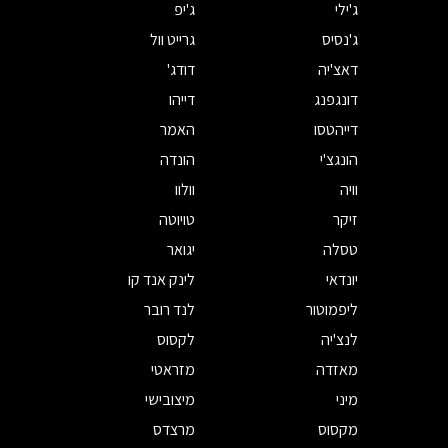
ג'ילי
ג'יפ
ג'נסיס
גרייט וול
דאצ'יה
דודג'
דונגפנג
דייהו
דייהטסו
האמר
הונגצ'י
הונדה
וויה
וולוו
זיקר
טויוטה
טסלה
יגואר
יונדאי
לינק אנד קו
ליפמוטור
לנד רובר
לנצ'יה
לקסוס
מאזדה
מזראטי
מיני
מיצובישי
מקסוס
מרצדס