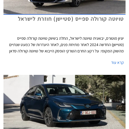
טויוטה קורולה ספייס (סטיישן) חוזרת לישראל
יוניון מוטורס, יבואנית טויוטה לישראל, החלה בשיווק טויוטה קורולה ספייס
(סטיישן) החדשה 2024 לאחר מתיחת פנים, לאחר היעדרות של כמעט שנתיים
מהשוק המקומי. על רקע החרם הטורקי הופסק הייבוא של טויוטה קורולה סדאן
המיוצרת בטורקיה ולכן טויוטה קורולה ספייס המיוצרת בבריטניה ממלאת את
קרא עוד
החלל הנותר. מחירה הרשמי עומד על 180,000 ₪ - יקר משמעותית מגרסת
הסדאן שגם הייתה מאובזרת יותר ולכן אנו בספק אם זו תצליח לשחזר את
ההצלחה, אלא אם הכוונה לשווק את הדגם בעיקר לציי רכב עם הנחה
משמעותית ממחיר המחירון.