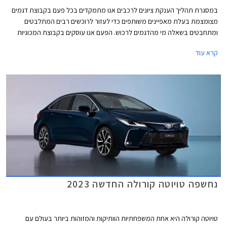
במסגרת תהליך הענקת ציונים לרכבים אנו מתמקדים בכל פעם בקבוצת דגמים
מצומצמת בעלת מאפיינים משותפים כדי לעזור לרוכשים רבים המתלבטים
ומתחבטים בשאלה מי מהדגמים לרכוש. הפעם אנו עוסקים בקבוצת המכוניות
המשפחתיות, ובכדי לצמצם את הדגמים המתחרים התמקדנו במשפחתיות
קרא עוד
חסכוניות, כאלה המוצעות לעיתים קרובות כרכב צמוד ממקום העבודה. באגף
ההיברידי יונדאי איוניק, יונדאי אלנטרה, וטויוטה קורולה. קיה נירו פופולרי במיוחד
עם יחידת הנעה היברידית נטענת ולכן בחרנו בגרסה זו. אחרונה חביבה רנו מגאן
גרנד קופה לוגמת הסולר שעדיין מאמינה במנוע טורבו דיזל.
נחשפה טויוטה קורולה החדשה 2023
טויוטה קורולה היא אחת המשפחתיות הוותיקות והמזוהות ביותר בעולם עם