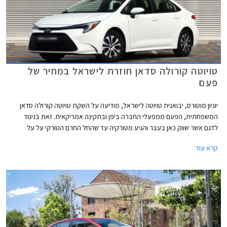
טויוטה קורולה סדאן חוזרת לישראל במחיר של
פעם
יוניון מוטורס, יבואנית טויוטה לישראל, מודיעה על השקת טויוטה קורולה סדאן
המשפחתית, הפעם ממפעלי החברה ביפן ובתקינה אמריקאית. זאת בניגוד
לדגם אשר שווק כאן בעבר והגיע מטורקיה עד שהחל החרם הטורקי על על
ישראל. טויוטה קורולה סדאן 2026 תשווק ברמת אבזור יחידה במחיר 159,990
קרא עוד
₪ - זול ביחס למתחרות הישירות יונדאי אלנטרה וסקודה אוקטביה. פנקס
ההזמנות יפתח בתאריך 1 בדצמבר.