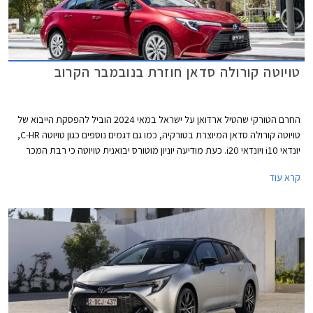
טויוטה קורולה סדאן חוזרת בנובמבר הקרוב
החרם הטורקי שהטיל ארדואן על ישראל במאי 2024 הוביל להפסקת הייבוא של
טויוטה קורולה סדאן המיוצרת בטורקיה, כמו גם דגמים נוספים כגון טויוטה C-HR,
יונדאי i10 ויונדאי i20. כעת מודיעה יוניון מוטורס יבואנית טויוטה כי רבת המכר
טויוטה קורולה סדאן תחזור לישראל בנובמבר הקרוב, הפעם ממפעלי החברה
קרא עוד
ביפן ובתקינה אמריקאית.