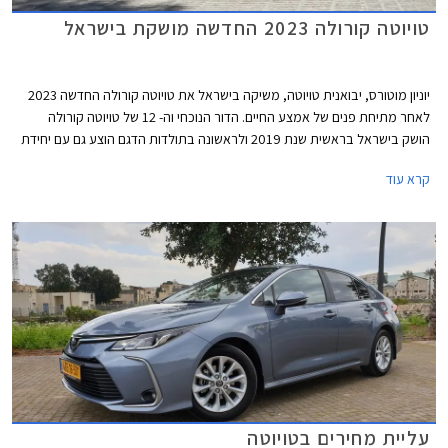
טויוטה קורולה 2023 החדשה מושקת בישראל
יוניון מוטורס, יבואנית טויוטה, משיקה בישראל את טויוטה קורולה החדשה 2023
לאחר מתיחת פנים של אמצע החיים. הדור הנוכחי וה- 12 של טויוטה קורולה
הושק בישראל בראשית שנת 2019 ולראשונה בתולדות הדגם הוצע גם עם יחידת
הנעה היברידית. היבואנית חיכתה לטויוטה קורולה החדשה בכיליון עיניים לאחר
קרא עוד
שהמלאי של הדגם היוצא אזל מעט לאחר תחילת השנה. בשלב זה תשווק
בישראל טויוטה קורולה במרכב סדאן ועם יחידת הנעה היברידית בלבד. שיווקה
של טויוטה קורולה אקסייט (האצ'בק) פסק עוד בתחילת השנה שעברה ושיווקה
של טויוטה קורולה ספייס (סטיישן) פסק בסוף השנה שעברה. מחירה של טויוטה
קורולה התייקר ב- 3,000 עד 5,000 ₪ ועומד על החל מ- 157,990 ₪.
עליית מחירים בטויוטה