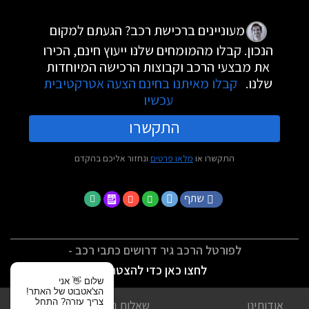
מעוניינים ברכישת רכב? הגעתם למקום
הנכון. קבלו מהמומחים שלנו ייעוץ חינם, הכירו
את מבצעי הרכב וקבוצות הרכישה המיוחדות
שלנו.
קבלו מאיתנו בחינם הצעה אטרקטיבית
עכשיו
התקשרו
התקשרו או
מלאו פרטים
ונחזור אליכם בהקדם
שתף
לפורטל הרכב גיר דרושים כתבי רכב -
לחצו כאן כדי להצטרף
שלום 👋 אני
הצ'אטבוט של האתר!
צריך עזרה? התחל
אודותינו
שאלות נפוצות