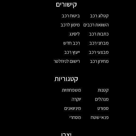
קישורים
קטלוג רכב
ביטוח רכב
השוואת רכבים
מימון לרכב
כתבות רכב
ליסינג
מבחני רכב
רכב חדש
מבצעי רכב
ייעוץ רכב
מחירון רכב
רישום לניוזלטר
קטגוריות
קטנות
משפחתיות
מנהלים
יוקרה
ספורט
מיניוואנים
פנאי שטח
מסחרי
יצרן