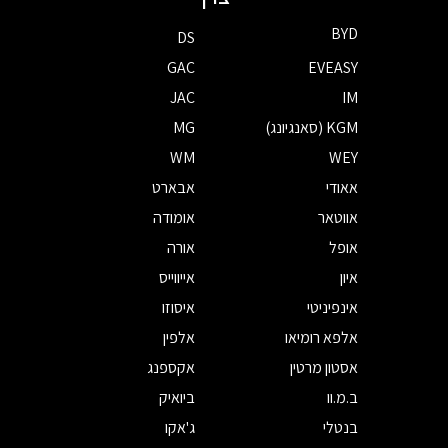
BYD
DS
GAC
EVEASY
JAC
IM
KGM (סאנגיונג)
MG
WM
WEY
אאודי
אבארט
אווטאר
אומודה
אופל
אורה
איון
אייווייס
אינפיניטי
איסוזו
אלפא רומיאו
אלפין
אסטון מרטין
אקספנג
ב.מ.וו
ביואיק
בנטלי
ג'אקו