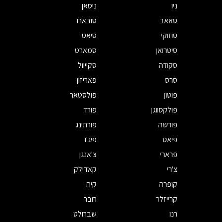
ניו
ניסאן
סאאב
סובארו
סוזוקי
סיאט
סיטרואן
סמארט
סקודה
סקייוול
סרס
פאריזון
פוטון
פולסטאר
פולקסווגן
פורד
פורשה
פורתינג
פיאט
פיג'ו
פרארי
צ'אנגן
צ'רי
קאדילק
קופרה
קיה
קרייזלר
רובר
רנו
שברולט