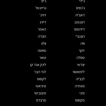
ג'ילי
ג'יפ
ג'נסיס
גרייט וול
דאצ'יה
דודג'
דונגפנג
דייהו
דייהטסו
האמר
הונגצ'י
הונדה
וויה
וולוו
זיקר
טויוטה
טסלה
יגואר
יונדאי
לינק אנד קו
ליפמוטור
לנד רובר
לנצ'יה
לקסוס
מאזדה
מזראטי
מיני
מיצובישי
מקסוס
מרצדס