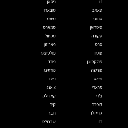
ניו
ניסאן
סאאב
סובארו
סוזוקי
סיאט
סיטרואן
סמארט
סקודה
סקייוול
סרס
פאריזון
פוטון
פולסטאר
פולקסווגן
פורד
פורשה
פורתינג
פיאט
פיג'ו
פרארי
צ'אנגן
צ'רי
קאדילק
קופרה
קיה
קרייזלר
רובר
רנו
שברולט