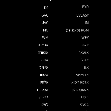
BYD
DS
GAC
EVEASY
JAC
IM
KGM (סאנגיונג)
MG
WM
WEY
אאודי
אבארט
אווטאר
אומודה
אופל
אורה
איון
אייווייס
אינפיניטי
איסוזו
אלפא רומיאו
אלפין
אסטון מרטין
אקספנג
ב.מ.וו
ביואיק
בנטלי
ג'אקו