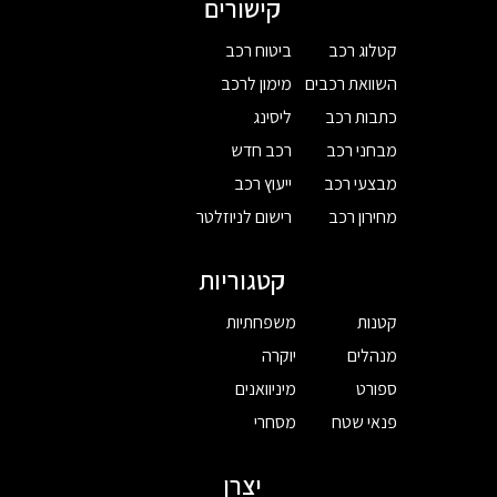
קישורים
קטלוג רכב
ביטוח רכב
השוואת רכבים
מימון לרכב
כתבות רכב
ליסינג
מבחני רכב
רכב חדש
מבצעי רכב
ייעוץ רכב
מחירון רכב
רישום לניוזלטר
קטגוריות
קטנות
משפחתיות
מנהלים
יוקרה
ספורט
מיניוואנים
פנאי שטח
מסחרי
יצרן