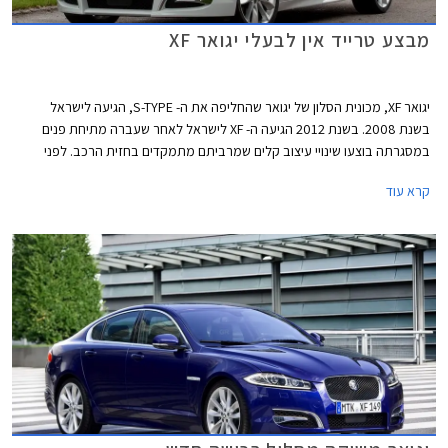
מבצע טרייד אין לבעלי יגואר XF
יגואר XF, מכונית הסלון של יגואר שהחליפה את ה- S-TYPE, הגיעה לישראל
בשנת 2008. בשנת 2012 הגיעה ה- XF לישראל לאחר שעברה מתיחת פנים
במסגרתה בוצעו שינויי עיצוב קלים שמרביתם מתמקדים בחזית הרכב. לפני
כחצי שנה נחתה בארץ ה- XF עם צמד מנועי טורבו בנזין עתירי הספק ומופחתי
קרא עוד
נפח שהחליפו את היצע המנועים המקומי שהתבסס בעיקר על שני מנועי דיזל.
המנוע הראשון בהיצע הוא מנוע טורבו בנזין בנפח 2.0 ליטר המפיק 240 כ"ס,
יחידת כח המוכרת לנו מהפורד מונדאו בגרסת טיטניום. כמו כן משווקת ה- XF
בישראל עם מנוע 3.0 ליטר בנזין עם מגדש על המפיק 340 כ"ס.