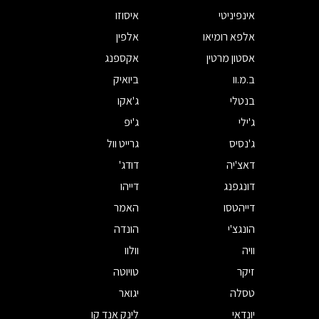
אינפיניטי
איסוזו
אלפא רומיאו
אלפין
אסטון מרטין
אקספנג
ב.מ.וו
ביואיק
בנטלי
ג'אקו
ג'ילי
ג'יפ
ג'נסיס
גרייט וול
דאצ'יה
דודג'
דונגפנג
דייהו
דייהטסו
האמר
הונגצ'י
הונדה
וויה
וולוו
זיקר
טויוטה
טסלה
יגואר
יונדאי
לינק אנד קו