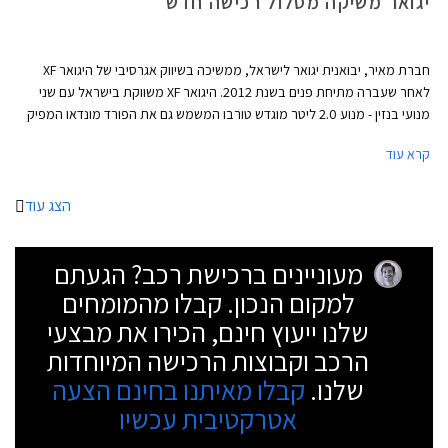
יגואר משיקה מסלול רכישה חדש
חברת מאיר, יבואנית יגואר לישראל, ממשיכה בשיווק אגרסיבי של היגואר XF
לאחר שעברה מתיחת פנים בשנת 2012. היגואר XF משווקת בישראל עם שני
מנועי בנזין - מנוע 2.0 ליטר מוגדש טורבו המשמש גם את הפורד מונדאו המפיק
240 כ"ס ומאיץ את היגואר XF מאפס למאה קמ"ש תוך 7.9 שניות ומנוע 3.0 ליטר
קרא עוד
הנעזר במגדש-על כדי להפיק 340 כ"ס. בשתי הגרסאות מותקנת תיבת הילוכים
אוטומטית בת 8 יחסי העברה מבית היוצר של ZF הגרמנית.
הצג עוד
מעוניינים ברכישת רכב? הגעתם
למקום הנכון. קבלו מהמומחים
שלנו ייעוץ חינם, הכירו את מבצעי
הרכב וקבוצות הרכישה המיוחדות
שלנו.
קבלו מאיתנו בחינם הצעה
אטרקטיבית עכשיו