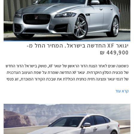
יגואר XF החדשה בישראל. המחיר החל מ-
449,900 ₪
כשמונה שנים לאחר הצגת הדור הראשון של יגואר XF, מושק בישראל הדור החדש
של מכונית הסלון היוקרתית. יגואר XF החדשה שומרת על שפת העיצוב העדכנית
של דגמי יגואר ומציגה חזית כוחנית הכוללת את שבכת הקירור המוכרת, זוג פנסי
LED מעוצבים, ופגוש קדמי בעל פתחי יניקה גדולים התורמים למראה
קרא עוד
הספורטיבי. מאחור קיבלה יגואר XF החדשה זוג פנסים בעלי חתימת LED ייחודית,
ודיפיוזר שחור עם פתחי פליטה כפולים. התוצאה מרשימה ודינמית.