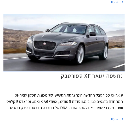
קרא עוד
נחשפה יגואר XF ספורטבק
יגואר XF ספורטבק החדשה הינה גרסת הסטיישן של מכונית הסלון יגואר XF
המתחרה בדגמים כגון ב.מ.וו סדרה 5 טורינג, אאודי A6 אוואנט, ומרצדס E קלאס
וואגון. מעצבי יגואר דאגו לשמר את ה- DNA של החברה גם בספורטבק המציגה
גג ארוך הנמתח לאחור ומקנה למכונית פרופיל מלוטש ודינמי. בין שלל החידושים
קרא עוד
ניתן למצוא גג פנורמי בשטח 1.6 מ"ר, מפתח לביש לפעילות ספורטיבית, ודלת
תא מטען חשמלית עם אפשרות להגבלת גובה פתיחה. אורכה של יגואר XF