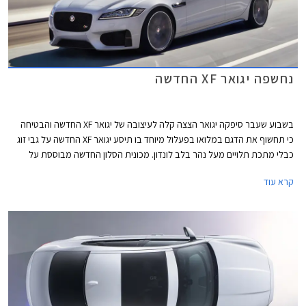
נחשפה יגואר XF החדשה
בשבוע שעבר סיפקה יגואר הצצה קלה לעיצובה של יגואר XF החדשה והבטיחה
כי תחשוף את הדגם במלואו בפעלול מיוחד בו תיסע יגואר XF החדשה על גבי זוג
כבלי מתכת תלויים מעל נהר בלב לונדון. מכונית הסלון החדשה מבוססת על
פלטפורמה חדשה לחלוטין הבנויה מ- 75% אלומיניום קשיח וקל משקל אשר תרם
קרא עוד
להפחתה של עד 190 ק"ג וקשיחות גבוהה יותר עד 28% ביחס לדור הקודם.