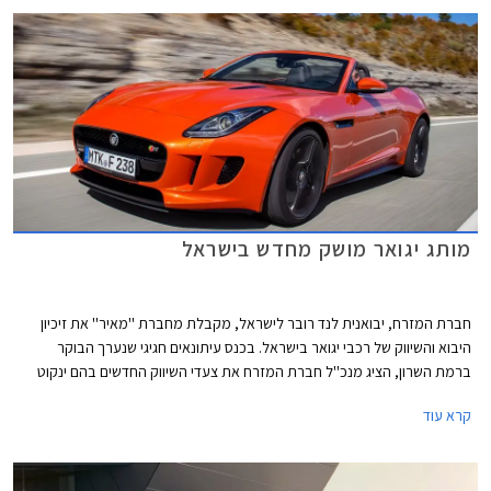
ספורטבק עומד על 4,955 מ"מ, ובסיס הגלגלים נמתח על פני 2,960 מ"מ, 51
מ"מ יותר מהדור הקודם. תא המטען בנפח נדיב של 565 ליטרים.
מותג יגואר מושק מחדש בישראל
חברת המזרח, יבואנית לנד רובר לישראל, מקבלת מחברת ''מאיר'' את זיכיון
היבוא והשיווק של רכבי יגואר בישראל. בכנס עיתונאים חגיגי שנערך הבוקר
ברמת השרון, הציג מנכ''ל חברת המזרח את צעדי השיווק החדשים בהם ינקוט
על מנת להגדיל את נפח מכירות המותג בשנים הקרובות. תמהיל השיווק החדש
קרא עוד
יכלול חניכת אולמות תצוגה חדשים, שדרוג מועדון יגואר ישראל, מעורבות
חברתית והוספת דגמים שונים ברמות אבזור מגוונות להיצע. מחירון הרכבים לא
ישתנה משמעותית בשל העברת הזיכיון.