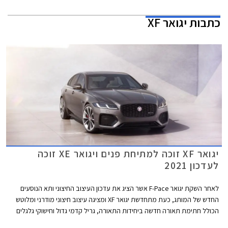
כתבות
יגואר XF
יגואר XF זוכה למתיחת פנים ויגואר XE זוכה
לעדכון 2021
לאחר השקת יגואר F-Pace אשר הציג את עדכון העיצוב החיצוני ותא הנוסעים
החדש של המותג, כעת מתחדשת יגואר XF ומציגה עיצוב חיצוני מודרני ומלוטש
הכולל חתימת תאורה חדשה ביחידות התאורה, גריל קדמי גדול וחישוקי גלגלים
עדכניים. הדגם זמין בגרסת סדאן ובגרסת סטיישן שימושית המכונה ספורטברייק.