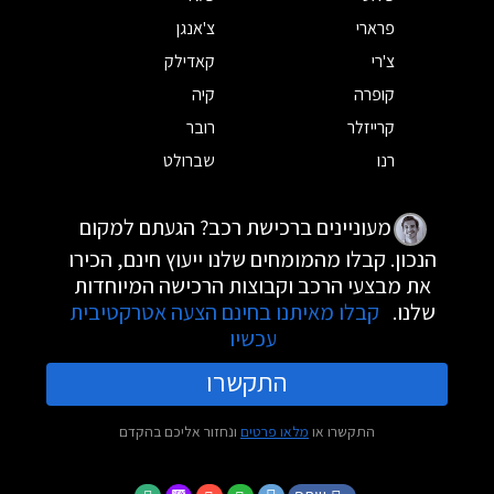
פרארי
צ'אנגן
צ'רי
קאדילק
קופרה
קיה
קרייזלר
רובר
רנו
שברולט
מעוניינים ברכישת רכב? הגעתם למקום
הנכון. קבלו מהמומחים שלנו ייעוץ חינם, הכירו
את מבצעי הרכב וקבוצות הרכישה המיוחדות
שלנו.
קבלו מאיתנו בחינם הצעה אטרקטיבית
עכשיו
התקשרו
התקשרו או
מלאו פרטים
ונחזור אליכם בהקדם