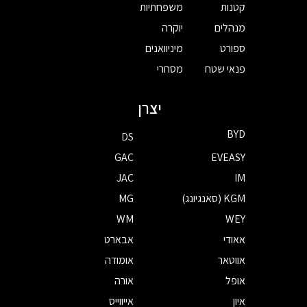
קטנות
משפחתיות
מנהלים
יוקרה
ספורט
מיניוואנים
פנאי שטח
מסחרי
יצרן
BYD
DS
GAC
EVEASY
JAC
IM
KGM (סאנגיונג)
MG
WM
WEY
אאודי
אבארט
אווטאר
אומודה
אופל
אורה
איון
אייווייס