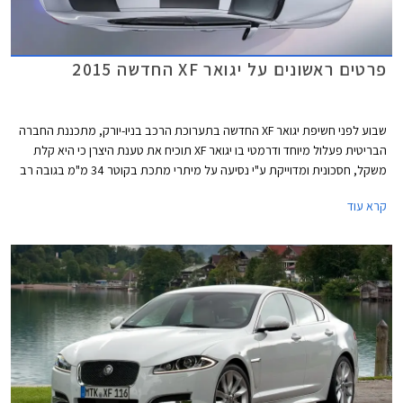
פרטים ראשונים על יגואר XF החדשה 2015
שבוע לפני חשיפת יגואר XF החדשה בתערוכת הרכב בניו-יורק, מתכננת החברה
הבריטית פעלול מיוחד ודרמטי בו יגואר XF תוכיח את טענת היצרן כי היא קלת
משקל, חסכונית ומדוייקת ע"י נסיעה על מיתרי מתכת בקוטר 34 מ"מ בגובה רב
מעל פני המים. לשם כך גויס נהג הפעלולים ג'ים דאודל המוכר בתעשיית הקולנוע
קרא עוד
מסדרת סרטי ג''ימס בונד, סדרת סרטי בורן (זהות כפולה) ואינדיאנה ג'ונס.
הפעלול הדרמטי והראשון מסוגו ישודר בשידור חי באינטרנט באתר יגואר בתאריך
24.03.2015.