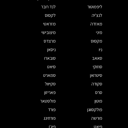
ליפמוטור
לנד רובר
לנצ'יה
לקסוס
מאזדה
מזראטי
מיני
מיצובישי
מקסוס
מרצדס
ניו
ניסאן
סאאב
סובארו
סוזוקי
סיאט
סיטרואן
סמארט
סקודה
סקייוול
סרס
פאריזון
פוטון
פולסטאר
פולקסווגן
פורד
פורשה
פורתינג
פיאט
פיג'ו