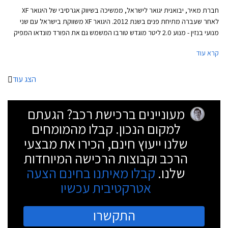
חברת מאיר, יבואנית יגואר לישראל, ממשיכה בשיווק אגרסיבי של היגואר XF
לאחר שעברה מתיחת פנים בשנת 2012. היגואר XF משווקת בישראל עם שני
מנועי בנזין - מנוע 2.0 ליטר מוגדש טורבו המשמש גם את הפורד מונדאו המפיק
240 כ"ס ומאיץ את היגואר XF מאפס למאה קמ"ש תוך 7.9 שניות ומנוע 3.0 ליטר
קרא עוד
הנעזר במגדש-על כדי להפיק 340 כ"ס. בשתי הגרסאות מותקנת תיבת הילוכים
אוטומטית בת 8 יחסי העברה מבית היוצר של ZF הגרמנית.
הצג עוד
מעוניינים ברכישת רכב? הגעתם
למקום הנכון. קבלו מהמומחים
שלנו ייעוץ חינם, הכירו את מבצעי
הרכב וקבוצות הרכישה המיוחדות
שלנו.
קבלו מאיתנו בחינם הצעה
אטרקטיבית עכשיו
התקשרו