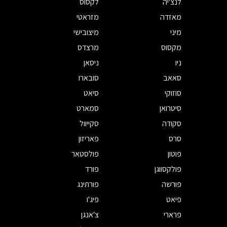
לנצ'יה
לקסוס
מאזדה
מזראטי
מיני
מיצובישי
מקסוס
מרצדס
ניו
ניסאן
סאאב
סובארו
סוזוקי
סיאט
סיטרואן
סמארט
סקודה
סקייוול
סרס
פאריזון
פוטון
פולסטאר
פולקסווגן
פורד
פורשה
פורתינג
פיאט
פיג'ו
פרארי
צ'אנגן