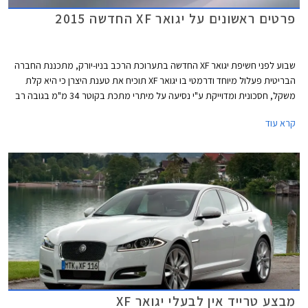
פרטים ראשונים על יגואר XF החדשה 2015
שבוע לפני חשיפת יגואר XF החדשה בתערוכת הרכב בניו-יורק, מתכננת החברה
הבריטית פעלול מיוחד ודרמטי בו יגואר XF תוכיח את טענת היצרן כי היא קלת
משקל, חסכונית ומדוייקת ע"י נסיעה על מיתרי מתכת בקוטר 34 מ"מ בגובה רב
מעל פני המים. לשם כך גויס נהג הפעלולים ג'ים דאודל המוכר בתעשיית הקולנוע
קרא עוד
מסדרת סרטי ג''ימס בונד, סדרת סרטי בורן (זהות כפולה) ואינדיאנה ג'ונס.
הפעלול הדרמטי והראשון מסוגו ישודר בשידור חי באינטרנט באתר יגואר בתאריך
24.03.2015.
מבצע טרייד אין לבעלי יגואר XF