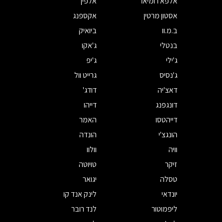
אלפא רומיאו
אלפין
אסטון מרטין
אקספנג
ב.מ.וו
ביואיק
בנטלי
ג'אקו
ג'ילי
ג'יפ
ג'נסיס
גרייט וול
דאצ'יה
דודג'
דונגפנג
דייהו
דייהטסו
האמר
הונגצ'י
הונדה
וויה
וולוו
זיקר
טויוטה
טסלה
יגואר
יונדאי
לינק אנד קו
ליפמוטור
לנד רובר