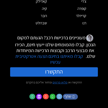
צ'רי
קאדילק
קופרה
קיה
קרייזלר
רובר
רנו
שברולט
מעוניינים ברכישת רכב? הגעתם למקום
הנכון. קבלו מהמומחים שלנו ייעוץ חינם, הכירו
את מבצעי הרכב וקבוצות הרכישה המיוחדות
שלנו.
קבלו מאיתנו בחינם הצעה אטרקטיבית
עכשיו
התקשרו
התקשרו או
מלאו פרטים
ונחזור אליכם בהקדם
שתף