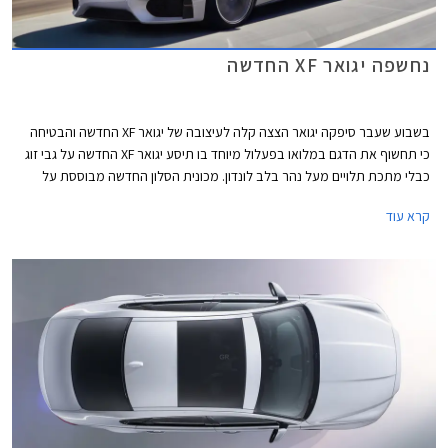
נחשפה יגואר XF החדשה
בשבוע שעבר סיפקה יגואר הצצה קלה לעיצובה של יגואר XF החדשה והבטיחה
כי תחשוף את הדגם במלואו בפעלול מיוחד בו תיסע יגואר XF החדשה על גבי זוג
כבלי מתכת תלויים מעל נהר בלב לונדון. מכונית הסלון החדשה מבוססת על
פלטפורמה חדשה לחלוטין הבנויה מ- 75% אלומיניום קשיח וקל משקל אשר תרם
קרא עוד
להפחתה של עד 190 ק"ג וקשיחות גבוהה יותר עד 28% ביחס לדור הקודם.