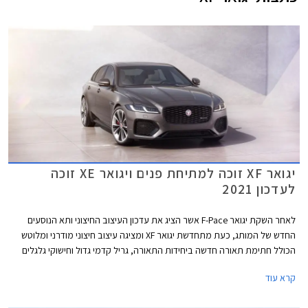
יגואר XF זוכה למתיחת פנים ויגואר XE זוכה
לעדכון 2021
לאחר השקת יגואר F-Pace אשר הציג את עדכון העיצוב החיצוני ותא הנוסעים
החדש של המותג, כעת מתחדשת יגואר XF ומציגה עיצוב חיצוני מודרני ומלוטש
הכולל חתימת תאורה חדשה ביחידות התאורה, גריל קדמי גדול וחישוקי גלגלים
עדכניים. הדגם זמין בגרסת סדאן ובגרסת סטיישן שימושית המכונה ספורטברייק.
קרא עוד