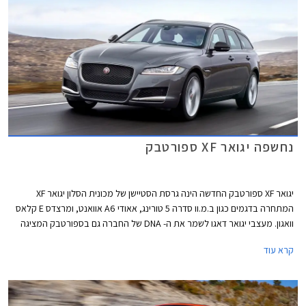
נחשפה יגואר XF ספורטבק
יגואר XF ספורטבק החדשה הינה גרסת הסטיישן של מכונית הסלון יגואר XF
המתחרה בדגמים כגון ב.מ.וו סדרה 5 טורינג, אאודי A6 אוואנט, ומרצדס E קלאס
וואגון. מעצבי יגואר דאגו לשמר את ה- DNA של החברה גם בספורטבק המציגה
גג ארוך הנמתח לאחור ומקנה למכונית פרופיל מלוטש ודינמי. בין שלל החידושים
קרא עוד
ניתן למצוא גג פנורמי בשטח 1.6 מ"ר, מפתח לביש לפעילות ספורטיבית, ודלת
תא מטען חשמלית עם אפשרות להגבלת גובה פתיחה. אורכה של יגואר XF
ספורטבק עומד על 4,955 מ"מ, ובסיס הגלגלים נמתח על פני 2,960 מ"מ, 51
מ"מ יותר מהדור הקודם. תא המטען בנפח נדיב של 565 ליטרים.