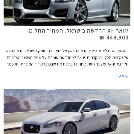
יגואר XF החדשה בישראל. המחיר החל מ-
449,900 ₪
כשמונה שנים לאחר הצגת הדור הראשון של יגואר XF, מושק בישראל הדור החדש
של מכונית הסלון היוקרתית. יגואר XF החדשה שומרת על שפת העיצוב העדכנית
של דגמי יגואר ומציגה חזית כוחנית הכוללת את שבכת הקירור המוכרת, זוג פנסי
LED מעוצבים, ופגוש קדמי בעל פתחי יניקה גדולים התורמים למראה
קרא עוד
הספורטיבי. מאחור קיבלה יגואר XF החדשה זוג פנסים בעלי חתימת LED ייחודית,
ודיפיוזר שחור עם פתחי פליטה כפולים. התוצאה מרשימה ודינמית.