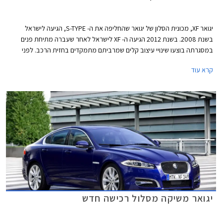
יגואר XF, מכונית הסלון של יגואר שהחליפה את ה- S-TYPE, הגיעה לישראל
בשנת 2008. בשנת 2012 הגיעה ה- XF לישראל לאחר שעברה מתיחת פנים
במסגרתה בוצעו שינויי עיצוב קלים שמרביתם מתמקדים בחזית הרכב. לפני
כחצי שנה נחתה בארץ ה- XF עם צמד מנועי טורבו בנזין עתירי הספק ומופחתי
קרא עוד
נפח שהחליפו את היצע המנועים המקומי שהתבסס בעיקר על שני מנועי דיזל.
המנוע הראשון בהיצע הוא מנוע טורבו בנזין בנפח 2.0 ליטר המפיק 240 כ"ס,
יחידת כח המוכרת לנו מהפורד מונדאו בגרסת טיטניום. כמו כן משווקת ה- XF
בישראל עם מנוע 3.0 ליטר בנזין עם מגדש על המפיק 340 כ"ס.
יגואר משיקה מסלול רכישה חדש