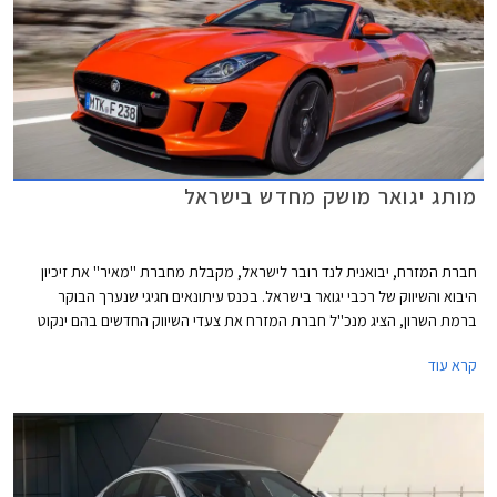
מותג יגואר מושק מחדש בישראל
חברת המזרח, יבואנית לנד רובר לישראל, מקבלת מחברת ''מאיר'' את זיכיון
היבוא והשיווק של רכבי יגואר בישראל. בכנס עיתונאים חגיגי שנערך הבוקר
ברמת השרון, הציג מנכ''ל חברת המזרח את צעדי השיווק החדשים בהם ינקוט
על מנת להגדיל את נפח מכירות המותג בשנים הקרובות. תמהיל השיווק החדש
קרא עוד
יכלול חניכת אולמות תצוגה חדשים, שדרוג מועדון יגואר ישראל, מעורבות
חברתית והוספת דגמים שונים ברמות אבזור מגוונות להיצע. מחירון הרכבים לא
ישתנה משמעותית בשל העברת הזיכיון.