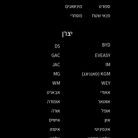
ספורט
מיניוואנים
פנאי שטח
מסחרי
יצרן
BYD
DS
GAC
EVEASY
JAC
IM
KGM (סאנגיונג)
MG
WM
WEY
אאודי
אבארט
אווטאר
אומודה
אופל
אורה
איון
אייווייס
אינפיניטי
איסוזו