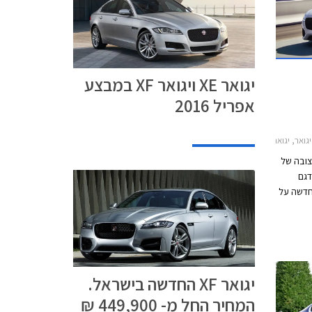
יגואר XE ויגואר XF במבצע
אפריל 2016
XF תערוכת ניו יורק
צובה של
דגם
לול מיוחד בו תיסע יגואר XF החדשה על
דון.
רמה
אלומיניום קשיח וקל
ם להפחתה של עד 190 ק"ג וקשיחות
יגואר XF החדשה בישראל.
המחיר החל מ- 449,900 ₪