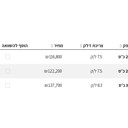
ק
צריכת דלק
מחיר
הוסף להשוואה
2
כ״ס
7.5
ל/ק
116,800 ₪
2
כ״ס
7.5
ל/ק
122,200 ₪
3
כ״ס
8.3
ל/ק
137,700 ₪