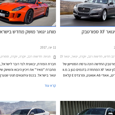
 ספורטבק
מותג יגואר מושק מחדש בישרא
11 יוני, 2017
כב חדש, חדשות רכב, יוקרה, יגואר, יגואר XF 2015-2019יגואר XF ספורטבק
תגיות:
חדשות רכב, יוקרה, יוקרה, ספורט, פנאי שטח, יגואר, יגואר XF 2015-2019, יגואר F-PACE 2016-2021, יגואר TYPE 2013-2020
אר XF ספורטבק החדשה הינה גרסת הסטיישן של
חברת המזרח, יבואנית לנד רובר לישראל,
מכונית הסלון יגואר XF המתחרה בדגמים כגון ב.מ.וו
מחברת ''מאיר'' את זיכיון היבוא והשיווק של
סדרה 5 טורינג, אאודי A6 אוואנט, ומרצדס E קלאס
יגואר בישראל. בכנס עיתונאים חגיגי שנערך
וואגון. מעצבי יגואר דאגו לשמר את ה- DNA של
ברמת השרון, הציג מנכ''ל חברת המזרח א
קרא עוד
בספורטבק המציגה גג ארוך הנמתח
השיווק החדשים בהם ינקוט על מנת להגדיל
 למכונית פרופיל מלוטש ודינמי. בין
מכירות המותג בשנים הקרובות. תמהיל השי
שלל החידושים ניתן למצוא גג פנורמי בשטח 1.6
החדש יכלול חניכת אולמות תצוגה חדשים, 
לביש לפעילות ספורטיבית, ודלת תא
מועדון יגואר ישראל, מעורבות חברתית
ית עם אפשרות להגבלת גובה פתיחה.
והוספת דגמים שונים ברמות אבזור מגוונות 
אורכה של יגואר XF ספורטבק עומד על 4,955 מ"מ,
מחירון הרכבים לא ישתנה משמעותית בש