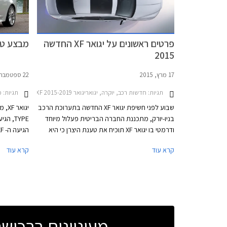
פרטים ראשונים על יגואר XF החדשה
מבצע טריי
2015
17 מרץ, 2015
22 ספטמבר, 2013
תגיות:
חדשות רכב, יוקרה, יגואריגואר XF 2015-2019
תגיות:
מ
שבוע לפני חשיפת יגואר XF החדשה בתערוכת הרכב
בניו-יורק, מתכננת החברה הבריטית פעלול מיוחד
ודרמטי בו יגואר XF תוכיח את טענת היצרן כי היא
קלת משקל, חסכונית ומדוייקת ע"י נסיעה על מיתרי
במסגרתה בו
קרא עוד
קרא עוד
מתכת בקוטר 34 מ"מ בגובה רב מעל פני המים.
מתמקדים בח
לשם כך גויס נהג הפעלולים ג'ים דאודל המוכר
ה- XF 
בתעשיית הקולנוע מסדרת סרטי ג''ימס בונד, סדרת
ומופחתי נפ
סרטי בורן (זהות כפולה) ואינדיאנה ג'ונס. הפעלול
שהתבסס בעי
הדרמטי והראשון מסוגו ישודר בשידור חי באינטרנט
באתר יגואר בתאריך 24.03.2015.
240 כ"ס
מעוניינים ברכי