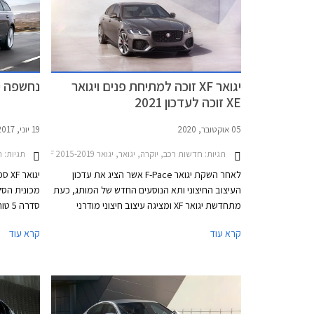
יגואר XF זוכה למתיחת פנים ויגואר
נחשפה יגואר XF
XE זוכה לעדכון 2021
05 אוקטובר, 2020
19 יוני, 2017
תגיות:
חדשות רכב, יוקרה, יגואר, יגואר XF 2015-2019יגואר XE 2019-2023
תגיות:
ר
לאחר השקת יגואר F-Pace אשר הציג את עדכון
יגו
העיצוב החיצוני ותא הנוסעים החדש של המותג, כעת
מתחדשת יגואר XF ומציגה עיצוב חיצוני מודרני
ומלוטש הכולל חתימת תאורה חדשה ביחידות
קרא עוד
קרא עוד
התאורה, גריל קדמי גדול וחישוקי גלגלים עדכניים.
החברה גם 
הדגם זמין בגרסת סדאן ובגרסת סטיישן שימושית
לאחור ומקנה
המכונה ספורטברייק.
מ"ר, מפתח 
מטען חשמל