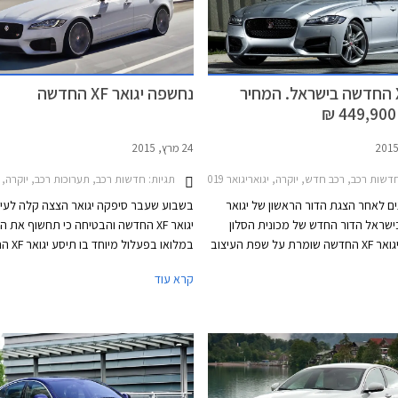
ובסיס הגלגלים נמתח על פני 2,960 מ"מ, 51 מ"מ
הזיכיון.
יותר מהדור הקודם. תא המטען בנפח נדיב של 565
יגואר XF החדשה בישראל. המחיר
נחשפה יגואר XF החדשה
24 מרץ, 2015
דשות רכב, רכב חדש, יוקרה, יגואריגואר XF 2015-2019
תגיות:
חדשות רכב, תערוכות רכב, יוקרה, יגואר, יגואר 2015-2019
ם לאחר הצגת הדור הראשון של יגואר
בשבוע שעבר סיפקה יגואר הצצה קלה לעי
 בישראל הדור החדש של מכונית הסלון
יגואר XF החדשה והבטיחה כי תחשוף את ה
היוקרתית. יגואר XF החדשה שומרת על שפת העיצוב
במלואו בפע
 דגמי יגואר ומציגה חזית כוחנית הכוללת
גבי זוג כבלי מתכת תלויים מעל נהר בלב לונ
קרא עוד
את שבכת הקירור המוכרת, זוג פנסי LED מעוצבים,
מכונית הסלון החדשה מבוססת על פלטפו
 בעל פתחי יניקה גדולים התורמים
חדשה לחלוטין הבנויה מ- 75% 
למראה הספורטיבי. מאחור קיבלה יגואר XF החדשה
משקל אשר תר
זוג פנסים בעלי חתימת LED ייחודית, ודיפיוזר שחור
גבוהה יותר עד 28% ביחס לדור הקודם.
יטה כפולים. התוצאה מרשימה ודינמית.