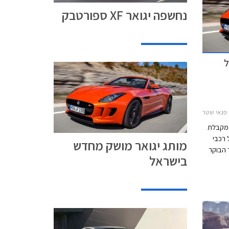
נחשפה יגואר XF ספורטבק
ל
F-, יגואר XE 2015-2019, יגואר XJ קצר 2010-2018, יגואר XJ ארוך 2010-2015מחירון רכב
 מקבלת
 רכבי
מותג יגואר מושק מחדש
 הבוקר
בישראל
ת צעדי
 את נפח
ווק
שדרוג
להיצע.
ל העברת