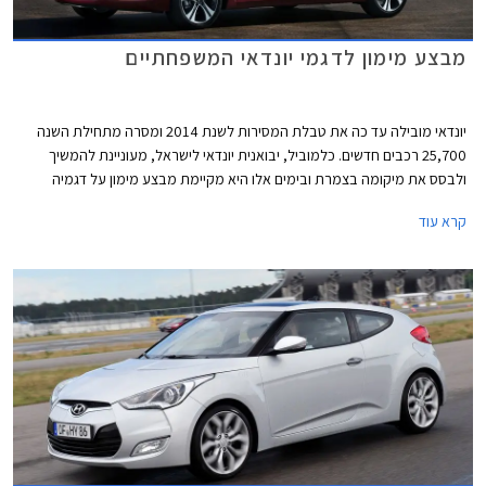
מבצע מימון לדגמי יונדאי המשפחתיים
יונדאי מובילה עד כה את טבלת המסירות לשנת 2014 ומסרה מתחילת השנה
25,700 רכבים חדשים. כלמוביל, יבואנית יונדאי לישראל, מעוניינת להמשיך
ולבסס את מיקומה בצמרת ובימים אלו היא מקיימת מבצע מימון על דגמיה
המשפחתיים: יונדאי i35, יונדאי i30 cw, יונדאי i30, יונדאי i25 ויונדאי וולוסטר.
קרא עוד
במסגרת המבצע מאפשרת החברה לשלם מקדמה שגובהה תלוי בין היתר בדגם
הנבחר וכן 36 תשלומים שווים ללא ריבית והצמדה בסך 850 ₪ כ"א וכן תשלום
בתום שלוש שנים, שגובהו נגזר מהדגם הנבחר ומגובה המקדמה. המבצע בתוקף
עד ה- 31.10.2014.