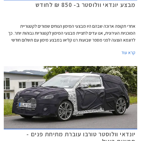
מבצע יונדאי וולוסטר ב- 850 ₪ לחודש
אחרי תקופה ארוכה שבהם היו מבצעי המימון הנוחים שמורים לקטגוריית
המוכניות העירונית, אנו עדים לחציית מבצעי המימון לקטגוריות גבוהות יותר. כך
לדוגמא הוצעה לפני מספר שבועות רנו קליאו במבצע מימון עם תשלום חודשי
של 550 ₪ וכעת יוצאת גם חברת כלמוביל, יבואנית יונדאי, במבצע מימון דומה
קרא עוד
על יונדאי וולוסטר.
יונדאי וולוסטר טורבו עוברת מתיחת פנים -