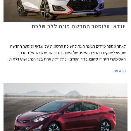
יונדאי וולוסטר החדשה פונה ללב שלכם
לאחר מספר טיזרים הגיעה העת לחשיפה הרשמית של יונדאי וולוסטר החדשה
שתגיע לשווקים במחצית השניה של השנה. הדור החדש שומר על המרכב
האסימטרי הייחודי שהוצג בדור הקודם, וכולל דלת אחת בצד הנהג ושתי דלתות
בצד הנוסע, כך שתוכלו ליהנות מעיצוב קופה ספורטיבי מצד אחד ושימושיות
קרא עוד
טובה מצד שני. העיצוב מיישר קו עם דגמי יונדאי החדשים וכולל גריל קדמי ענק,
יחידות תאורה צרות ותא נוסעים תכליתי שלא מתפשר על הנדסת האנוש. בראש
ההיצע ניצבת יונדאי וולוסטר N הספורטיבית שבילתה שעות נוספות על מסלול
הנורבורגרינג והשחיזה ציפורניים לקראת ההשקה.