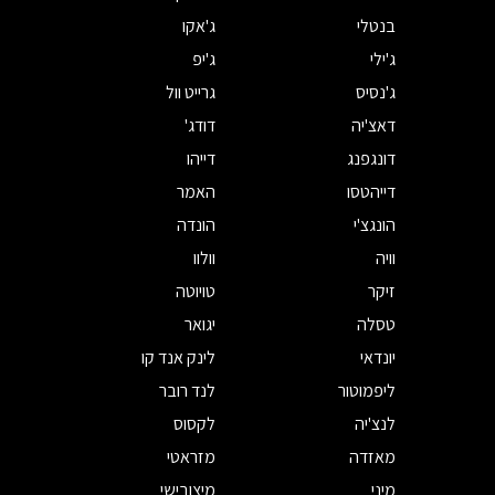
בנטלי
ג'אקו
ג'ילי
ג'יפ
ג'נסיס
גרייט וול
דאצ'יה
דודג'
דונגפנג
דייהו
דייהטסו
האמר
הונגצ'י
הונדה
וויה
וולוו
זיקר
טויוטה
טסלה
יגואר
יונדאי
לינק אנד קו
ליפמוטור
לנד רובר
לנצ'יה
לקסוס
מאזדה
מזראטי
מיני
מיצובישי