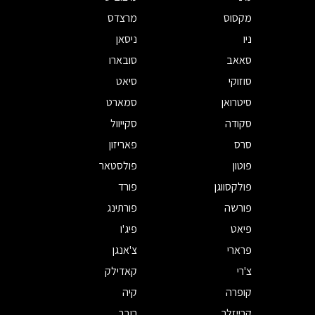
מקסוס
מרצדס
ניו
ניסאן
סאאב
סובארו
סוזוקי
סיאט
סיטרואן
סמארט
סקודה
סקייוול
סרס
פאריזון
פוטון
פולסטאר
פולקסווגן
פורד
פורשה
פורתינג
פיאט
פיג'ו
פרארי
צ'אנגן
צ'רי
קאדילק
קופרה
קיה
קרייזלר
רובר