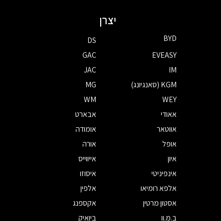
יצרן
BYD
DS
GAC
EVEASY
JAC
IM
KGM (סאנגיונג)
MG
WM
WEY
אאודי
אבארט
אווטאר
אומודה
אופל
אורה
איון
אייווייס
אינפיניטי
איסוזו
אלפא רומיאו
אלפין
אסטון מרטין
אקספנג
ב.מ.וו
ביואיק