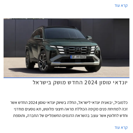
הטורבו בנזין המוכרות, יונדאי טוסון הייבריד מגיע אלינו בגרסת LONG - מרכב
קרא עוד
ארוך יותר ב- 130 מ"מ עם בסיס גלגלים מוגדל ב- 70 מ"מ. אלו מסדרים תוספת
של 50 מ"מ למרווח הברכיים מאחור ותא מטען גדול בנפח 610 ליטרים. הגרסה
ההיברידית תשווק בארבע רמות אבזור במחיר של החל מ- 199,900 ₪.
יונדאי טוסון 2024 החדש מושק בישראל
כלמוביל, יבואנית יונדאי לישראל, החלה בשיווק יונדאי טוסון 2024 החדש אשר
זכה למתיחת פנים מקיפה הכוללת מראה חיצוני מלוטש, תא נוסעים מודרני
וחדש לחלוטין אשר עוצב בהשראת הדגמים החשמליים של החברה, ותוספת
אבזור נוחות ובטיחות. יונדאי טוסון המעודכן מושק עם מנוע טורבו בנזין חלש
קרא עוד
ביחס לקודמו ומחירו ההתחלתי התייקר לכדי 184,900 ₪, מדובר בהתייקרות