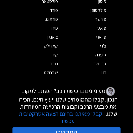
פוטון
פולסטאר
פולקסווגן
פורד
פורשה
פורתינג
פיאט
פיג'ו
פרארי
צ'אנגן
צ'רי
קאדילק
קופרה
קיה
קרייזלר
רובר
רנו
שברולט
מעוניינים ברכישת רכב? הגעתם למקום
הנכון. קבלו מהמומחים שלנו ייעוץ חינם, הכירו
את מבצעי הרכב וקבוצות הרכישה המיוחדות
שלנו.
קבלו מאיתנו בחינם הצעה אטרקטיבית
עכשיו
התקשרו