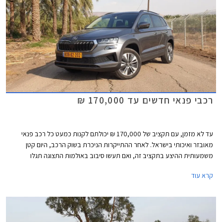
רכבי פנאי חדשים עד 170,000 ₪
עד לא מזמן, עם תקציב של 170,000 ₪ יכולתם לקנות כמעט כל רכב פנאי
מאובזר ואיכותי בישראל. לאחר ההתייקרות הניכרת בשוק הרכב, היום קטן
משמעותית ההיצע בתקציב זה, ואם תעשו סיבוב באולמות התצוגה תגלו
שתצטרכו להתפשר על גרסאות הכניסה של סיאט אטקה, סקודה קארוק, קיה
קרא עוד
ספורטאז', יונדאי טוסון, ופיג'ו 3008.