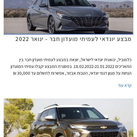
מבצע יונדאי לעמיתי מועדון חבר - ינואר 2022
כלמוביל, יבואנית יונדאי לישראל, יוצאת במבצע לעמיתי מועדון חבר בין
התאריכים 18.02.2022-21.01.2022. במסגרת המבצע יקבלו עמיתי המועדון
הנחות על מגוון דגמי יונדאי, הטבות אבזור, אפשרות לתשלום עד 30,000 ₪
בכרטיס האשראי של המועדון, ותוכנית מימון בבנק הבינלאומי-אוצר החייל בתנאי
קרא עוד
ריבית אטרקטיביים. בנוסף תוצע הלוואה בתנאים מועדפים במסגרת תכנית
המימון חבר ליס ועסקאות טרייד-אין במחיר מחירון לדגמים נבחרים. המבצע
ייערך בכל אולמות התצוגה של יונדאי ברחבי הארץ.