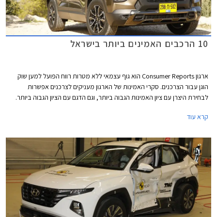
10 הרכבים האמינים ביותר בישראל
ארגון Consumer Reports הוא גוף עצמאי ללא מטרות רווח הפועל למען שוק
הוגן עבור הצרכנים. סקרי האמינות של הארגון מעניקים לצרכנים אפשרות
לבחירת היצרן עם ציון האמינות הגבוה ביותר, וגם הדגם עם הציון הגבוה ביותר.
המידע נאסף באמצעות סקרים הנשלחים לחברי הארגון מדי שנה. בשנת 2021
קרא עוד
נאסף מידע אודות 300,000 כלי רכב משנות המודל 2020 ו- 2021. בשבוע
שעבר פרסם הארגון את רשימת המותגים והדגמים האמינים ביותר. אספנו
עבורכם את הדגמים שקיבלו את הציון הגבוה ביותר ונמכרים גם בישראל.