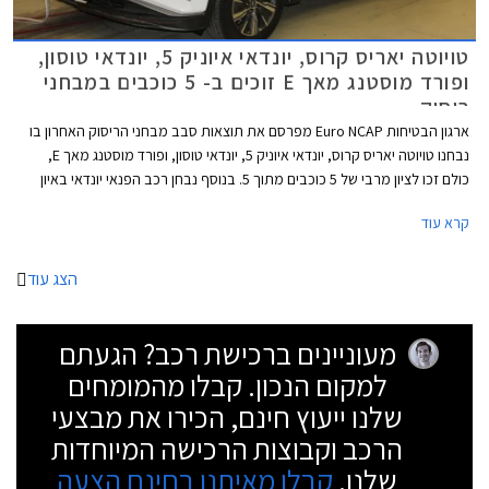
טויוטה יאריס קרוס, יונדאי איוניק 5, יונדאי טוסון,
ופורד מוסטנג מאך E זוכים ב- 5 כוכבים במבחני
ריסוק
ארגון הבטיחות Euro NCAP מפרסם את תוצאות סבב מבחני הריסוק האחרון בו
נבחנו טויוטה יאריס קרוס, יונדאי איוניק 5, יונדאי טוסון, ופורד מוסטנג מאך E,
כולם זכו לציון מרבי של 5 כוכבים מתוך 5. בנוסף נבחן רכב הפנאי יונדאי באיון
והוא היחיד שזכה ב- 4 כוכבים בלבד. נזכיר כי בשנה שעברה עדכן הארגון את
קרא עוד
פרוטוקול המבחן שהפך למחמיר יותר, עם בדיקה מעמיקה של תפקוד מערכות
הבטיחות האקטיביות. סבב המבחנים הנוכחי כלל גם מבחנים חוזרים לפורד
טרנזיט ולפורד טרנזיט קאסטום שזכו לדירוג זהב לאחר שפורד הוסיפה להם
הצג עוד
תזכורת לחגירת חגורת בטיחות.
מעוניינים ברכישת רכב? הגעתם
למקום הנכון. קבלו מהמומחים
שלנו ייעוץ חינם, הכירו את מבצעי
הרכב וקבוצות הרכישה המיוחדות
שלנו.
קבלו מאיתנו בחינם הצעה