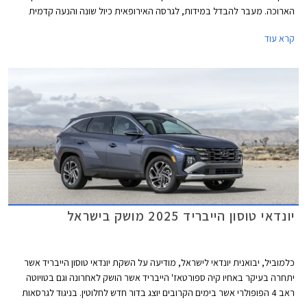
הארוכה. מעבר להבדל במידות, לגרסה האירופאית כיול שונה והנעה קדמית
בלבד לעומת כפולה בגרסה האמריקאית. הדגם החדש ישווק בשלוש רמות אבזור
קרא עוד
במחיר התחלתי של 189,990 ₪, כלומר 10,000 ₪ פחות מהגרסה ההיברידית
האמריקאית, כאשר בתקופת ההשקה (עד 8 ביולי) תוצע הנחה של 4,000 ₪.
יונדאי טוסון הייבריד 2025 מושק בישראל
כלמוביל, יבואנית יונדאי לישראל, מודיעה על השקת יונדאי טוסון הייבריד אשר
יתחרה בעיקר באחיו קיה ספורטאז' הייבריד אשר הושק לאחרונה וגם בטויוטה
ראב 4 הפופולרי אשר בימים הקרובים יוצג בדור חדש לחלוטין. בניגוד לגרסאות