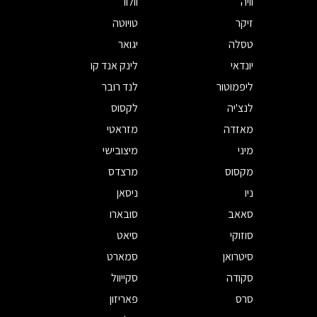
וויה
וולוו
זיקר
טויוטה
טסלה
יגואר
יונדאי
לינק אנד קו
ליפמוטור
לנד רובר
לנצ'יה
לקסוס
מאזדה
מזראטי
מיני
מיצובישי
מקסוס
מרצדס
ניו
ניסאן
סאאב
סובארו
סוזוקי
סיאט
סיטרואן
סמארט
סקודה
סקייוול
סרס
פאריזון