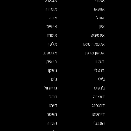
אאודי
אבארט
אווטאר
אומודה
אופל
אורה
איון
אייווייס
אינפיניטי
איסוזו
אלפא רומיאו
אלפין
אסטון מרטין
אקספנג
ב.מ.וו
ביואיק
בנטלי
ג'אקו
ג'ילי
ג'יפ
ג'נסיס
גרייט וול
דאצ'יה
דודג'
דונגפנג
דייהו
דייהטסו
האמר
הונגצ'י
הונדה