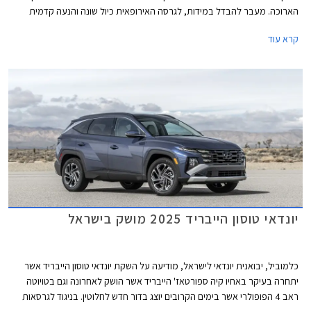
הארוכה. מעבר להבדל במידות, לגרסה האירופאית כיול שונה והנעה קדמית
בלבד לעומת כפולה בגרסה האמריקאית. הדגם החדש ישווק בשלוש רמות אבזור
קרא עוד
במחיר התחלתי של 189,990 ₪, כלומר 10,000 ₪ פחות מהגרסה ההיברידית
האמריקאית, כאשר בתקופת ההשקה (עד 8 ביולי) תוצע הנחה של 4,000 ₪.
יונדאי טוסון הייבריד 2025 מושק בישראל
כלמוביל, יבואנית יונדאי לישראל, מודיעה על השקת יונדאי טוסון הייבריד אשר
יתחרה בעיקר באחיו קיה ספורטאז' הייבריד אשר הושק לאחרונה וגם בטויוטה
ראב 4 הפופולרי אשר בימים הקרובים יוצג בדור חדש לחלוטין. בניגוד לגרסאות