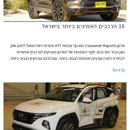
10 הרכבים האמינים ביותר בישראל
ארגון Consumer Reports הוא גוף עצמאי ללא מטרות רווח הפועל למען שוק
הוגן עבור הצרכנים. סקרי האמינות של הארגון מעניקים לצרכנים אפשרות
לבחירת היצרן עם ציון האמינות הגבוה ביותר, וגם הדגם עם הציון הגבוה ביותר.
המידע נאסף באמצעות סקרים הנשלחים לחברי הארגון מדי שנה. בשנת 2021
קרא עוד
נאסף מידע אודות 300,000 כלי רכב משנות המודל 2020 ו- 2021. בשבוע
שעבר פרסם הארגון את רשימת המותגים והדגמים האמינים ביותר. אספנו
עבורכם את הדגמים שקיבלו את הציון הגבוה ביותר ונמכרים גם בישראל.