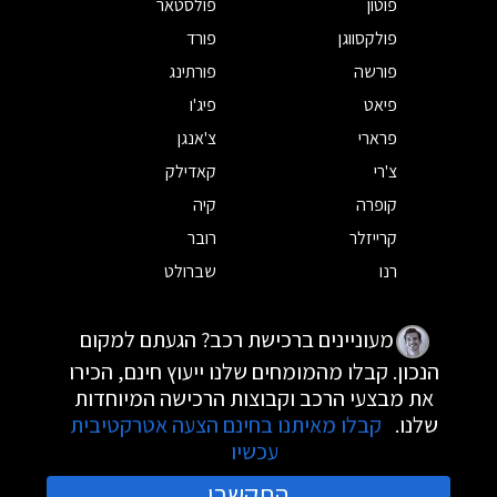
פוטון
פולסטאר
פולקסווגן
פורד
פורשה
פורתינג
פיאט
פיג'ו
פרארי
צ'אנגן
צ'רי
קאדילק
קופרה
קיה
קרייזלר
רובר
רנו
שברולט
מעוניינים ברכישת רכב? הגעתם למקום
הנכון. קבלו מהמומחים שלנו ייעוץ חינם, הכירו
את מבצעי הרכב וקבוצות הרכישה המיוחדות
שלנו.
קבלו מאיתנו בחינם הצעה אטרקטיבית
עכשיו
התקשרו