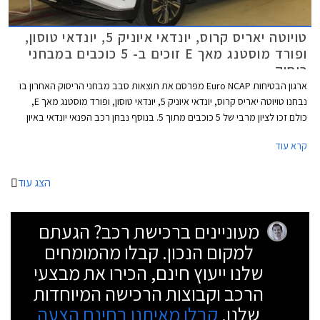
טויוטה יאריס קרוס, יונדאי איוניק 5, יונדאי טוסון,
ופורד מוסטנג מאך E זוכים ב- 5 כוכבים במבחני
ריסוק
ארגון הבטיחות Euro NCAP מפרסם את תוצאות סבב מבחני הריסוק האחרון בו
נבחנו טויוטה יאריס קרוס, יונדאי איוניק 5, יונדאי טוסון, ופורד מוסטנג מאך E,
כולם זכו לציון מרבי של 5 כוכבים מתוך 5. בנוסף נבחן רכב הפנאי יונדאי באיון
והוא היחיד שזכה ב- 4 כוכבים בלבד. נזכיר כי בשנה שעברה עדכן הארגון את
קרא עוד
פרוטוקול המבחן שהפך למחמיר יותר, עם בדיקה מעמיקה של תפקוד מערכות
הבטיחות האקטיביות. סבב המבחנים הנוכחי כלל גם מבחנים חוזרים לפורד
טרנזיט ולפורד טרנזיט קאסטום שזכו לדירוג זהב לאחר שפורד הוסיפה להם
הצג עוד
תזכורת לחגירת חגורת בטיחות.
מעוניינים ברכישת רכב? הגעתם
למקום הנכון. קבלו מהמומחים
שלנו ייעוץ חינם, הכירו את מבצעי
הרכב וקבוצות הרכישה המיוחדות
שלנו.
קבלו מאיתנו בחינם הצעה