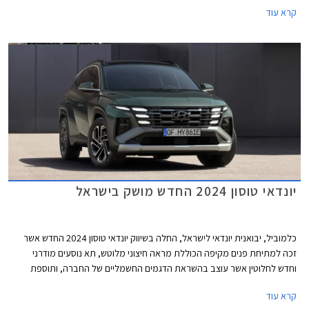
הטורבו בנזין המוכרות, יונדאי טוסון הייבריד מגיע אלינו בגרסת LONG - מרכב
קרא עוד
ארוך יותר ב- 130 מ"מ עם בסיס גלגלים מוגדל ב- 70 מ"מ. אלו מסדרים תוספת
של 50 מ"מ למרווח הברכיים מאחור ותא מטען גדול בנפח 610 ליטרים. הגרסה
ההיברידית תשווק בארבע רמות אבזור במחיר של החל מ- 199,900 ₪.
יונדאי טוסון 2024 החדש מושק בישראל
כלמוביל, יבואנית יונדאי לישראל, החלה בשיווק יונדאי טוסון 2024 החדש אשר
זכה למתיחת פנים מקיפה הכוללת מראה חיצוני מלוטש, תא נוסעים מודרני
וחדש לחלוטין אשר עוצב בהשראת הדגמים החשמליים של החברה, ותוספת
אבזור נוחות ובטיחות. יונדאי טוסון המעודכן מושק עם מנוע טורבו בנזין חלש
קרא עוד
ביחס לקודמו ומחירו ההתחלתי התייקר לכדי 184,900 ₪, מדובר בהתייקרות