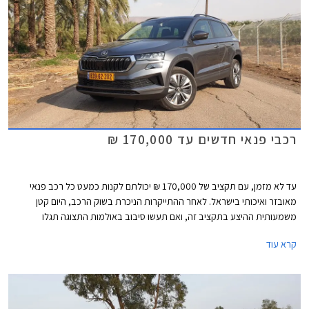
רכבי פנאי חדשים עד 170,000 ₪
עד לא מזמן, עם תקציב של 170,000 ₪ יכולתם לקנות כמעט כל רכב פנאי
מאובזר ואיכותי בישראל. לאחר ההתייקרות הניכרת בשוק הרכב, היום קטן
משמעותית ההיצע בתקציב זה, ואם תעשו סיבוב באולמות התצוגה תגלו
שתצטרכו להתפשר על גרסאות הכניסה של סיאט אטקה, סקודה קארוק, קיה
קרא עוד
ספורטאז', יונדאי טוסון, ופיג'ו 3008.