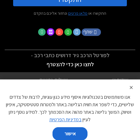
התקשרו או
מלאו פרטים
ונחזור אליכם בהקדם
שתף
לפורטל הרכב גיר דרושים כתבי רכב -
לחצו כאן כדי להצטרף
אודותינו
שאלות נפוצות
×
לתנאי השימוש
מדיניות פרטיות
אנו משתמשים בטכנולוגיות איסוף מידע כגון עוגיות, לרבות של צדדים
הצהרת נגישות
צור קשר
שלישיים, כדי לשפר את חווית הגלישה באתר ולמטרות סטטיסטיקה, איפיון
ושיווק. המשך גלישה באתר מהווה את הסכמתך לכך. למידע נוסף ניתן
עוגיות
לעיין
במדיניות הפרטיות
אישור
השווה