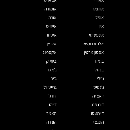
אאודי
אבארט
אווטאר
אומודה
אופל
אורה
איון
אייווייס
אינפיניטי
איסוזו
אלפא רומיאו
אלפין
אסטון מרטין
אקספנג
ב.מ.וו
ביואיק
בנטלי
ג'אקו
ג'ילי
ג'יפ
ג'נסיס
גרייט וול
דאצ'יה
דודג'
דונגפנג
דייהו
דייהטסו
האמר
הונגצ'י
הונדה