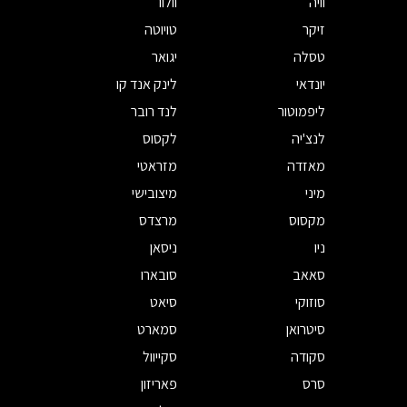
וויה
וולוו
זיקר
טויוטה
טסלה
יגואר
יונדאי
לינק אנד קו
ליפמוטור
לנד רובר
לנצ'יה
לקסוס
מאזדה
מזראטי
מיני
מיצובישי
מקסוס
מרצדס
ניו
ניסאן
סאאב
סובארו
סוזוקי
סיאט
סיטרואן
סמארט
סקודה
סקייוול
סרס
פאריזון