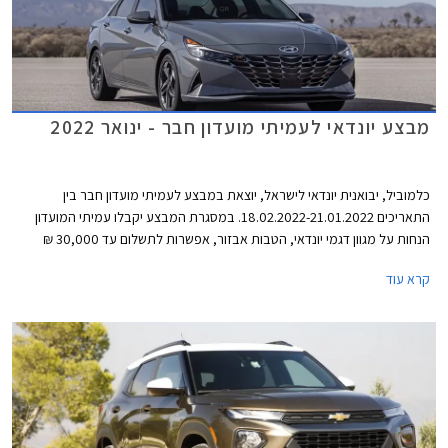
מבצע יונדאי לעמיתי מועדון חבר - ינואר 2022
כלמוביל, יבואנית יונדאי לישראל, יוצאת במבצע לעמיתי מועדון חבר בין
התאריכים 18.02.2022-21.01.2022. במסגרת המבצע יקבלו עמיתי המועדון
הנחות על מגוון דגמי יונדאי, הטבות אבזור, אפשרות לתשלום עד 30,000 ₪
בכרטיס האשראי של המועדון, ותוכנית מימון בבנק הבינלאומי-אוצר החייל בתנאי
קרא עוד
ריבית אטרקטיביים. בנוסף תוצע הלוואה בתנאים מועדפים במסגרת תכנית
המימון חבר ליס ועסקאות טרייד-אין במחיר מחירון לדגמים נבחרים. המבצע
ייערך בכל אולמות התצוגה של יונדאי ברחבי הארץ.