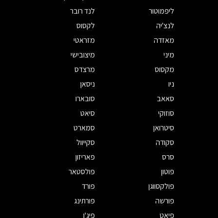
ליפמוטור
לנד רובר
לנצ'יה
לקסוס
מאזדה
מזראטי
מיני
מיצובישי
מקסוס
מרצדס
ניו
ניסאן
סאאב
סובארו
סוזוקי
סיאט
סיטרואן
סמארט
סקודה
סקייוול
סרס
פאריזון
פוטון
פולסטאר
פולקסווגן
פורד
פורשה
פורתינג
פיאט
פיג'ו