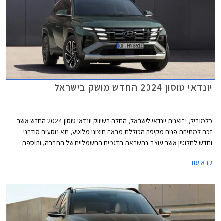
יונדאי טוסון 2024 החדש מושק בישראל
כלמוביל, יבואנית יונדאי לישראל, החלה בשיווק יונדאי טוסון 2024 החדש אשר
זכה למתיחת פנים מקיפה הכוללת מראה חיצוני מלוטש, תא נוסעים מודרני
וחדש לחלוטין אשר עוצב בהשראת הדגמים החשמליים של החברה, ותוספת
אבזור נוחות ובטיחות. יונדאי טוסון המעודכן מושק עם מנוע טורבו בנזין חלש
קרא עוד
ביחס לקודמו ומחירו ההתחלתי התייקר לכדי 184,900 ₪, מדובר בהתייקרות
משמעותית של עד 20,000 ₪ ביחס לגרסאות מקבילות של הדגם היוצא. כמו כן,
נזכיר כי הדגם היוצא שווק עד לאחרונה גם בגרסת בסיס עם מנוע בנזין בנפח 2.0
ליטרים במחיר של החל מ- 163,900 ₪.