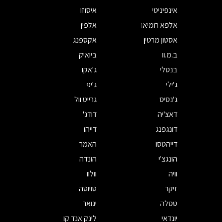
אינפיניטי
איסוזו
אלפא רומיאו
אלפין
אסטון מרטין
אקספנג
ב.מ.וו
ביואיק
בנטלי
ג'אקו
ג'ילי
ג'יפ
ג'נסיס
גרייט וול
דאצ'יה
דודג'
דונגפנג
דייהו
דייהטסו
האמר
הונגצ'י
הונדה
וויה
וולוו
זיקר
טויוטה
טסלה
יגואר
יונדאי
לינק אנד קו