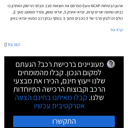
ארגון הבטיחות Euro NCAP מפרסם את תוצאות סבב מבחני הריסוק האחרון בו
נבחנו טויוטה יאריס קרוס, יונדאי איוניק 5, יונדאי טוסון, ופורד מוסטנג מאך E,
כולם זכו לציון מרבי של 5 כוכבים מתוך 5. בנוסף נבחן רכב הפנאי יונדאי באיון
והוא היחיד שזכה ב- 4 כוכבים בלבד. נזכיר כי בשנה שעברה עדכן הארגון את
קרא עוד
פרוטוקול המבחן שהפך למחמיר יותר, עם בדיקה מעמיקה של תפקוד מערכות
הבטיחות האקטיביות. סבב המבחנים הנוכחי כלל גם מבחנים חוזרים לפורד
טרנזיט ולפורד טרנזיט קאסטום שזכו לדירוג זהב לאחר שפורד הוסיפה להם
הצג עוד
תזכורת לחגירת חגורת בטיחות.
מעוניינים ברכישת רכב? הגעתם
למקום הנכון. קבלו מהמומחים
שלנו ייעוץ חינם, הכירו את מבצעי
הרכב וקבוצות הרכישה המיוחדות
שלנו.
קבלו מאיתנו בחינם הצעה
אטרקטיבית עכשיו
התקשרו