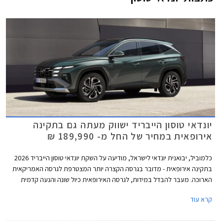
יונדאי טוסון הייבריד ישווק מעתה גם בתקינה
אירופאית במחיר של החל מ- 189,990 ₪
כלמוביל, יבואנית יונדאי לישראל, מודיעה על השקת יונדאי טוסון הייבריד 2026
בתקינה אירופאית - מדובר בגרסה הקצרה יותר המצטרפת לגרסה האמריקאית
הארוכה. מעבר להבדל במידות, לגרסה האירופאית כיול שונה והנעה קדמית
בלבד לעומת כפולה בגרסה האמריקאית. הדגם החדש ישווק בשלוש רמות אבזור
קרא עוד
במחיר התחלתי של 189,990 ₪, כלומר 10,000 ₪ פחות מהגרסה ההיברידית
האמריקאית, כאשר בתקופת ההשקה (עד 8 ביולי) תוצע הנחה של 4,000 ₪.