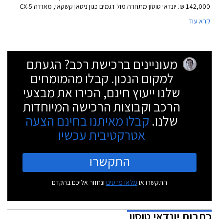
142,000 ₪. יונדאי טוסון מתחרה מול דגמים כגון ניסאן קשקאי, מאזדה CX-5
ובעיקר מול קיה ספורטאז' שחולק עימו פלטפורמה ומכלולים נוספים. למרות
קרא עוד
המכנה המשותף בין הדגמים הקוריאנים, ביונדאי מבטיחים מכונית בוגרת,
מדוייקת ואיכותית יותר. למבחן הדרכים שלנו התייצב יונדאי טוסון ברמת
האבזור הבכירה סופרים שמצויידת במנוע בנזין בנפח 2.0 ליטר בהספק 155
כ"ס וברשימת אבזור ארוכה ומפנקת שמביאה את מחירה לכדי 178,900 ₪.
מעוניינים ברכישת רכב? הגעתם
למקום הנכון. קבלו מהמומחים
שלנו ייעוץ חינם, הכירו את מבצעי
הרכב וקבוצות הרכישה המיוחדות
שלנו.
קבלו מאיתנו בחינם הצעה
אטרקטיבית עכשיו
התקשרו
התקשרו או
מלאו פרטים
ונחזור אליכם בהקדם
כתבות
יונדאי טוסון