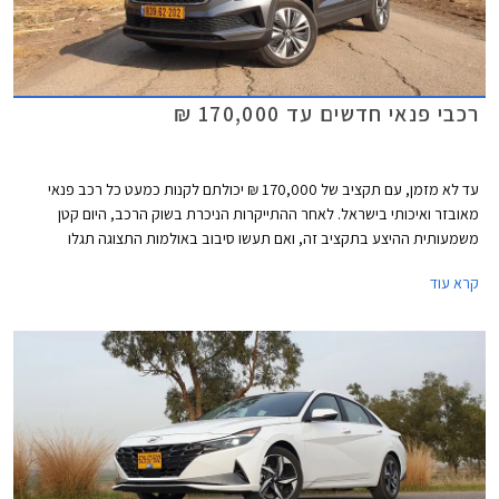
רכבי פנאי חדשים עד 170,000 ₪
עד לא מזמן, עם תקציב של 170,000 ₪ יכולתם לקנות כמעט כל רכב פנאי
מאובזר ואיכותי בישראל. לאחר ההתייקרות הניכרת בשוק הרכב, היום קטן
משמעותית ההיצע בתקציב זה, ואם תעשו סיבוב באולמות התצוגה תגלו
שתצטרכו להתפשר על גרסאות הכניסה של סיאט אטקה, סקודה קארוק, קיה
קרא עוד
ספורטאז', יונדאי טוסון, ופיג'ו 3008.