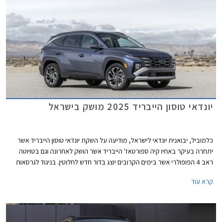
יונדאי טוסון הייבריד 2025 מושק בישראל
כלמוביל, יבואנית יונדאי לישראל, מודיעה על השקת יונדאי טוסון הייבריד אשר
יתחרה בעיקר באחיו קיה ספורטאז' הייבריד אשר הושק לאחרונה וגם בטויוטה
ראב 4 הפופולרי אשר בימים הקרובים יוצג בדור חדש לחלוטין. בניגוד לגרסאות
הטורבו בנזין המוכרות, יונדאי טוסון הייבריד מגיע אלינו בגרסת LONG - מרכב
קרא עוד
ארוך יותר ב- 130 מ"מ עם בסיס גלגלים מוגדל ב- 70 מ"מ. אלו מסדרים תוספת
של 50 מ"מ למרווח הברכיים מאחור ותא מטען גדול בנפח 610 ליטרים. הגרסה
ההיברידית תשווק בארבע רמות אבזור במחיר של החל מ- 199,900 ₪.