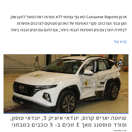
ארגון Consumer Reports הוא גוף עצמאי ללא מטרות רווח הפועל למען שוק
הוגן עבור הצרכנים. סקרי האמינות של הארגון מעניקים לצרכנים אפשרות
לבחירת היצרן עם ציון האמינות הגבוה ביותר, וגם הדגם עם הציון הגבוה ביותר.
המידע נאסף באמצעות סקרים הנשלחים לחברי הארגון מדי שנה. בשנת 2021
קרא עוד
נאסף מידע אודות 300,000 כלי רכב משנות המודל 2020 ו- 2021. בשבוע
שעבר פרסם הארגון את רשימת המותגים והדגמים האמינים ביותר. אספנו
עבורכם את הדגמים שקיבלו את הציון הגבוה ביותר ונמכרים גם בישראל.
טויוטה יאריס קרוס, יונדאי איוניק 5, יונדאי טוסון,
ופורד מוסטנג מאך E זוכים ב- 5 כוכבים במבחני
ריסוק