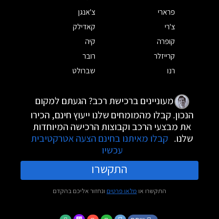
פרארי
צ'אנגן
צ'רי
קאדילק
קופרה
קיה
קרייזלר
רובר
רנו
שברולט
מעוניינים ברכישת רכב? הגעתם למקום
הנכון. קבלו מהמומחים שלנו ייעוץ חינם, הכירו
את מבצעי הרכב וקבוצות הרכישה המיוחדות
שלנו.
קבלו מאיתנו בחינם הצעה אטרקטיבית
עכשיו
התקשרו
התקשרו או
מלאו פרטים
ונחזור אליכם בהקדם