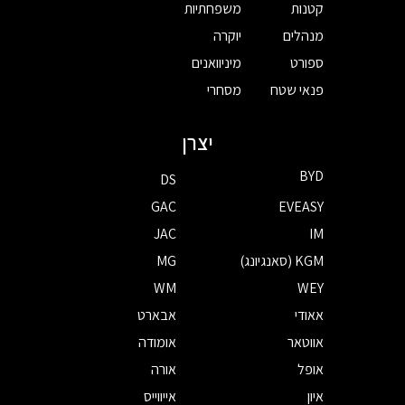
קטנות
משפחתיות
מנהלים
יוקרה
ספורט
מיניוואנים
פנאי שטח
מסחרי
יצרן
BYD
DS
GAC
EVEASY
JAC
IM
KGM (סאנגיונג)
MG
WM
WEY
אאודי
אבארט
אווטאר
אומודה
אופל
אורה
איון
אייווייס