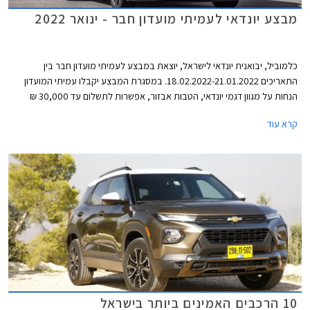
מבצע יונדאי לעמיתי מועדון חבר - ינואר 2022
כלמוביל, יבואנית יונדאי לישראל, יוצאת במבצע לעמיתי מועדון חבר בין
התאריכים 18.02.2022-21.01.2022. במסגרת המבצע יקבלו עמיתי המועדון
הנחות על מגוון דגמי יונדאי, הטבות אבזור, אפשרות לתשלום עד 30,000 ₪
בכרטיס האשראי של המועדון, ותוכנית מימון בבנק הבינלאומי-אוצר החייל בתנאי
קרא עוד
ריבית אטרקטיביים. בנוסף תוצע הלוואה בתנאים מועדפים במסגרת תכנית
המימון חבר ליס ועסקאות טרייד-אין במחיר מחירון לדגמים נבחרים. המבצע
ייערך בכל אולמות התצוגה של יונדאי ברחבי הארץ.
10 הרכבים האמינים ביותר בישראל