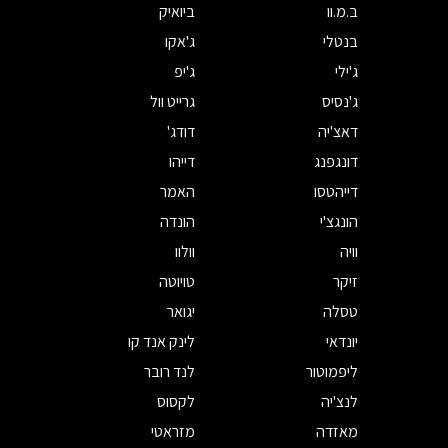
ב.מ.וו
ביואיק
בנטלי
ג'אקו
ג'ילי
ג'יפ
ג'נסיס
גרייט וול
דאצ'יה
דודג'
דונגפנג
דייהו
דייהטסו
האמר
הונגצ'י
הונדה
וויה
וולוו
זיקר
טויוטה
טסלה
יגואר
יונדאי
לינק אנד קו
ליפמוטור
לנד רובר
לנצ'יה
לקסוס
מאזדה
מזראטי