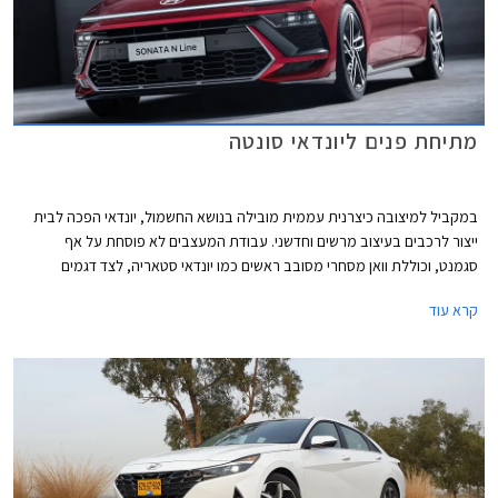
מתיחת פנים ליונדאי סונטה
במקביל למיצובה כיצרנית עממית מובילה בנושא החשמול, יונדאי הפכה לבית
ייצור לרכבים בעיצוב מרשים וחדשני. עבודת המעצבים לא פוסחת על אף
סגמנט, וכוללת וואן מסחרי מסובב ראשים כמו יונדאי סטאריה, לצד דגמים
חשמליים בעיצוב שובר מוסכמות דוגמת יונדאי איוניק 5. הדור הנוכחי של
קרא עוד
המשפחתית הגדולה יונדאי סונטה נחשף לראשונה בשנת 2019 והציג מראה
מרשים עם פנסי חזית ייחודיים הגולשים אל עבר מכסה המנוע ומרכב נמוך ורחב
דמוי קופה שהתבטא גם בזנב קצרצר ומעוצב.