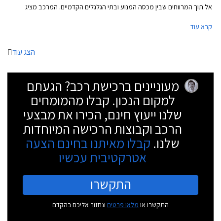
אל תוך המרווחים שבין מכסה המנוע ובתי הגלגלים הקדמיים. המרכב מציג
מידות מכובדות עם אורך של 4,900 מ"מ, רוחב של 1,860 מ"מ, גובה של
קרא עוד
1,445 מ"מ, ובסיס גלגלים באורך 2,840 מ"מ. תא המטען בנפח נדיב של 510
ליטרים.
הצג עוד
מעוניינים ברכישת רכב? הגעתם
למקום הנכון. קבלו מהמומחים
שלנו ייעוץ חינם, הכירו את מבצעי
הרכב וקבוצות הרכישה המיוחדות
שלנו.
קבלו מאיתנו בחינם הצעה
אטרקטיבית עכשיו
התקשרו
התקשרו או
מלאו פרטים
ונחזור אליכם בהקדם