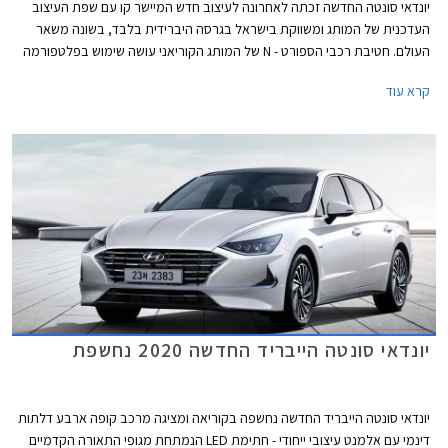
יונדאי סונטה החדשה זכתה לאחרונה לעיצוב חדש המיישר קו עם שפת העיצוב
העדכנית של המותג ומשווקת בישראל בגרסה היברידית בלבד, בשונה משאר
העולם. חטיבת רכבי הספורט - N של המותג הקוריאני עושה שימוש בפלטפורמה
של הסונטה החדשה עם אלמנטים ספורטיביים בעיצוב, במתלים, בהיגוי,
קרא עוד
וביחידות ההנעה, כפי שנעשה לאחרונה גם ביונדאי i30 N.
יונדאי סונטה הייבריד החדשה 2020 נחשפת
יונדאי סונטה הייבריד החדשה נחשפה בקוריאה ומציגה מרכב קופה ארבע דלתות
דינמי עם אלמנט עיצובי ייחודי - חתימת LED הנמתחת מגופי התאורה הקדמיים