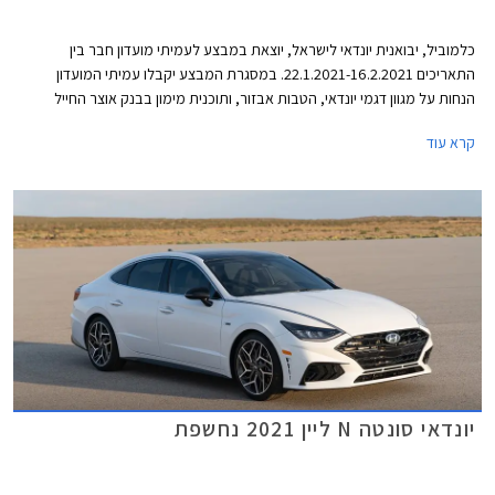
כלמוביל, יבואנית יונדאי לישראל, יוצאת במבצע לעמיתי מועדון חבר בין
התאריכים 22.1.2021-16.2.2021. במסגרת המבצע יקבלו עמיתי המועדון
הנחות על מגוון דגמי יונדאי, הטבות אבזור, ותוכנית מימון בבנק אוצר החייל
בתנאי ריבית אטרקטיביים. בנוסף תוצע הלוואה בתנאים מועדפים במסגרת
קרא עוד
תכנית המימון חבר ליס. המבצע ייערך בכל אולמות התצוגה של יונדאי ברחבי
הארץ ויאפשר בין היתר גם הרשמה מוקדמת לרכישת יונדאי טוסון החדש 2021.
יונדאי סונטה N ליין 2021 נחשפת