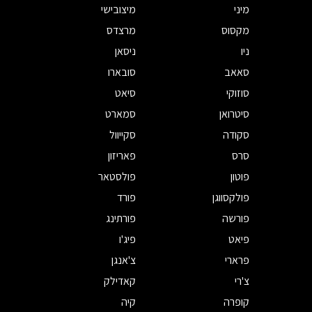
מיני
מיצובישי
מקסוס
מרצדס
ניו
ניסאן
סאאב
סובארו
סוזוקי
סיאט
סיטרואן
סמארט
סקודה
סקייוול
סרס
פאריזון
פוטון
פולסטאר
פולקסווגן
פורד
פורשה
פורתינג
פיאט
פיג'ו
פרארי
צ'אנגן
צ'רי
קאדילק
קופרה
קיה