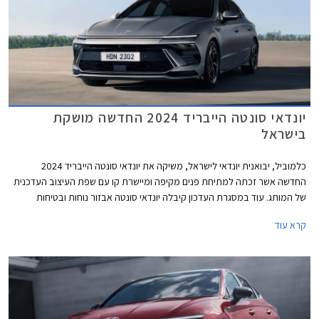
יונדאי סונטה הייבריד 2024 החדשה מושקת
בישראל
כלמוביל, יבואנית יונדאי לישראל, משיקה את יונדאי סונטה הייבריד 2024
החדשה אשר זכתה למתיחת פנים מקיפה ומיישרת קו עם שפת העיצוב העדכנית
של המותג. עוד במסגרת העדכון קיבלה יונדאי סונטה אבזור נוחות ובטיחות
משופרים לצד שיפורי מרכב המבטיחים איכות נסיעה גבוהה מבעבר. המחיר
קרא עוד
התייקר ביחס לדגם המוחלף ועומד על החל מ- 213,900 ₪.