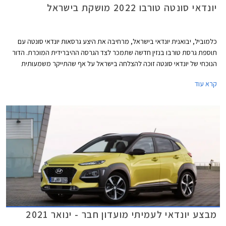
יונדאי סונטה טורבו 2022 מושקת בישראל
כלמוביל, יבואנית יונדאי בישראל, מרחיבה את היצע גרסאות יונדאי סונטה עם
תוספת גרסת טורבו בנזין חדשה שתמכר לצד הגרסה ההיברידית המוכרת. הדור
הנוכחי של יונדאי סונטה זוכה להצלחה בישראל על אף שהתייקר משמעותית
בעקבות עדכון נוסחת המס הירוק, ורושם 2,109 מסירות מאז תחילת השנה עם
קרא עוד
נתח שוק של 37.7% מסגמנט המשפחתיות הגדולות הנשלט כעת על ידי טסלה
מודל 3.
מבצע יונדאי לעמיתי מועדון חבר - ינואר 2021