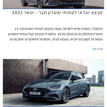
מבצע יונדאי לעמיתי מועדון חבר - ינואר 2022
כלמוביל, יבואנית יונדאי לישראל, יוצאת במבצע לעמיתי מועדון חבר בין
התאריכים 18.02.2022-21.01.2022. במסגרת המבצע יקבלו עמיתי המועדון
הנחות על מגוון דגמי יונדאי, הטבות אבזור, אפשרות לתשלום עד 30,000 ₪
בכרטיס האשראי של המועדון, ותוכנית מימון בבנק הבינלאומי-אוצר החייל בתנאי
קרא עוד
ריבית אטרקטיביים. בנוסף תוצע הלוואה בתנאים מועדפים במסגרת תכנית
המימון חבר ליס ועסקאות טרייד-אין במחיר מחירון לדגמים נבחרים. המבצע
ייערך בכל אולמות התצוגה של יונדאי ברחבי הארץ.