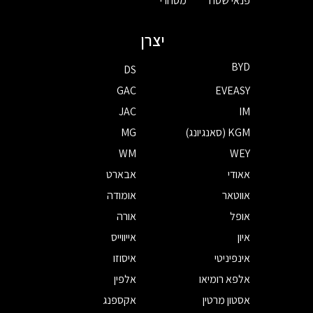
פנאי שטח
מסחרי
יצרן
BYD
DS
GAC
EVEASY
JAC
IM
KGM (סאנגיונג)
MG
WM
WEY
אאודי
אבארט
אווטאר
אומודה
אופל
אורה
איון
אייווייס
אינפיניטי
איסוזו
אלפא רומיאו
אלפין
אסטון מרטין
אקספנג