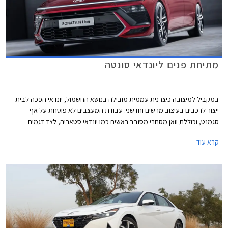
מתיחת פנים ליונדאי סונטה
במקביל למיצובה כיצרנית עממית מובילה בנושא החשמול, יונדאי הפכה לבית
ייצור לרכבים בעיצוב מרשים וחדשני. עבודת המעצבים לא פוסחת על אף
סגמנט, וכוללת וואן מסחרי מסובב ראשים כמו יונדאי סטאריה, לצד דגמים
חשמליים בעיצוב שובר מוסכמות דוגמת יונדאי איוניק 5. הדור הנוכחי של
קרא עוד
המשפחתית הגדולה יונדאי סונטה נחשף לראשונה בשנת 2019 והציג מראה
מרשים עם פנסי חזית ייחודיים הגולשים אל עבר מכסה המנוע ומרכב נמוך ורחב
דמוי קופה שהתבטא גם בזנב קצרצר ומעוצב.