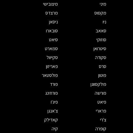
מיני
מיצובישי
מקסוס
מרצדס
ניו
ניסאן
סאאב
סובארו
סוזוקי
סיאט
סיטרואן
סמארט
סקודה
סקייוול
סרס
פאריזון
פוטון
פולסטאר
פולקסווגן
פורד
פורשה
פורתינג
פיאט
פיג'ו
פרארי
צ'אנגן
צ'רי
קאדילק
קופרה
קיה