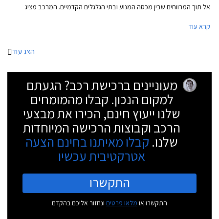
אל תוך המרווחים שבין מכסה המנוע ובתי הגלגלים הקדמיים. המרכב מציג
מידות מכובדות עם אורך של 4,900 מ"מ, רוחב של 1,860 מ"מ, גובה של
קרא עוד
1,445 מ"מ, ובסיס גלגלים באורך 2,840 מ"מ. תא המטען בנפח נדיב של 510
ליטרים.
הצג עוד
מעוניינים ברכישת רכב? הגעתם
למקום הנכון. קבלו מהמומחים
שלנו ייעוץ חינם, הכירו את מבצעי
הרכב וקבוצות הרכישה המיוחדות
שלנו.
קבלו מאיתנו בחינם הצעה
אטרקטיבית עכשיו
התקשרו
התקשרו או
מלאו פרטים
ונחזור אליכם בהקדם