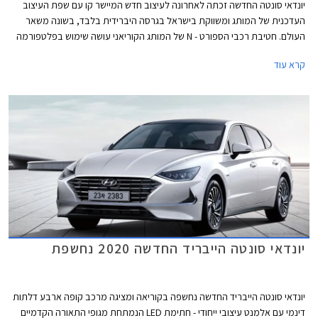
יונדאי סונטה החדשה זכתה לאחרונה לעיצוב חדש המיישר קו עם שפת העיצוב
העדכנית של המותג ומשווקת בישראל בגרסה היברידית בלבד, בשונה משאר
העולם. חטיבת רכבי הספורט - N של המותג הקוריאני עושה שימוש בפלטפורמה
של הסונטה החדשה עם אלמנטים ספורטיביים בעיצוב, במתלים, בהיגוי,
קרא עוד
וביחידות ההנעה, כפי שנעשה לאחרונה גם ביונדאי i30 N.
יונדאי סונטה הייבריד החדשה 2020 נחשפת
יונדאי סונטה הייבריד החדשה נחשפה בקוריאה ומציגה מרכב קופה ארבע דלתות
דינמי עם אלמנט עיצובי ייחודי - חתימת LED הנמתחת מגופי התאורה הקדמיים