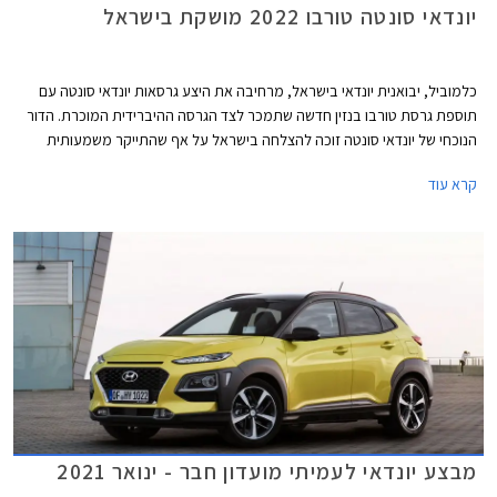
יונדאי סונטה טורבו 2022 מושקת בישראל
כלמוביל, יבואנית יונדאי בישראל, מרחיבה את היצע גרסאות יונדאי סונטה עם
תוספת גרסת טורבו בנזין חדשה שתמכר לצד הגרסה ההיברידית המוכרת. הדור
הנוכחי של יונדאי סונטה זוכה להצלחה בישראל על אף שהתייקר משמעותית
בעקבות עדכון נוסחת המס הירוק, ורושם 2,109 מסירות מאז תחילת השנה עם
קרא עוד
נתח שוק של 37.7% מסגמנט המשפחתיות הגדולות הנשלט כעת על ידי טסלה
מודל 3.
מבצע יונדאי לעמיתי מועדון חבר - ינואר 2021