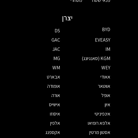
פנאי שטח
מסחרי
יצרן
BYD
DS
GAC
EVEASY
JAC
IM
KGM (סאנגיונג)
MG
WM
WEY
אאודי
אבארט
אווטאר
אומודה
אופל
אורה
איון
אייווייס
אינפיניטי
איסוזו
אלפא רומיאו
אלפין
אסטון מרטין
אקספנג