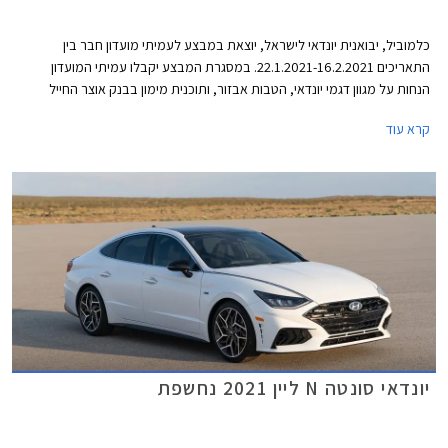
כלמוביל, יבואנית יונדאי לישראל, יוצאת במבצע לעמיתי מועדון חבר בין
התאריכים 22.1.2021-16.2.2021. במסגרת המבצע יקבלו עמיתי המועדון
הנחות על מגוון דגמי יונדאי, הטבות אבזור, ותוכנית מימון בבנק אוצר החייל
בתנאי ריבית אטרקטיביים. בנוסף תוצע הלוואה בתנאים מועדפים במסגרת
קרא עוד
תכנית המימון חבר ליס. המבצע ייערך בכל אולמות התצוגה של יונדאי ברחבי
הארץ ויאפשר בין היתר גם הרשמה מוקדמת לרכישת יונדאי טוסון החדש 2021.
יונדאי סונטה N ליין 2021 נחשפת