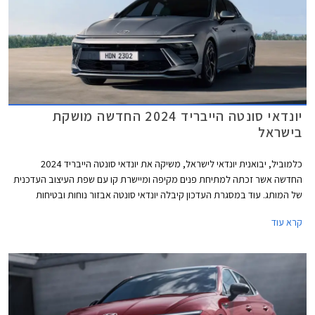
יונדאי סונטה הייבריד 2024 החדשה מושקת
בישראל
כלמוביל, יבואנית יונדאי לישראל, משיקה את יונדאי סונטה הייבריד 2024
החדשה אשר זכתה למתיחת פנים מקיפה ומיישרת קו עם שפת העיצוב העדכנית
של המותג. עוד במסגרת העדכון קיבלה יונדאי סונטה אבזור נוחות ובטיחות
משופרים לצד שיפורי מרכב המבטיחים איכות נסיעה גבוהה מבעבר. המחיר
קרא עוד
התייקר ביחס לדגם המוחלף ועומד על החל מ- 213,900 ₪.