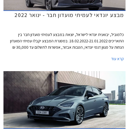
מבצע יונדאי לעמיתי מועדון חבר - ינואר 2022
כלמוביל, יבואנית יונדאי לישראל, יוצאת במבצע לעמיתי מועדון חבר בין
התאריכים 18.02.2022-21.01.2022. במסגרת המבצע יקבלו עמיתי המועדון
הנחות על מגוון דגמי יונדאי, הטבות אבזור, אפשרות לתשלום עד 30,000 ₪
בכרטיס האשראי של המועדון, ותוכנית מימון בבנק הבינלאומי-אוצר החייל בתנאי
קרא עוד
ריבית אטרקטיביים. בנוסף תוצע הלוואה בתנאים מועדפים במסגרת תכנית
המימון חבר ליס ועסקאות טרייד-אין במחיר מחירון לדגמים נבחרים. המבצע
ייערך בכל אולמות התצוגה של יונדאי ברחבי הארץ.