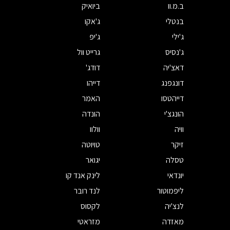
ב.מ.וו
ביואיק
בנטלי
ג'אקו
ג'ילי
ג'יפ
ג'נסיס
גרייט וול
דאצ'יה
דודג'
דונגפנג
דייהו
דייהטסו
האמר
הונגצ'י
הונדה
וויה
וולוו
זיקר
טויוטה
טסלה
יגואר
יונדאי
לינק אנד קו
ליפמוטור
לנד רובר
לנצ'יה
לקסוס
מאזדה
מזראטי