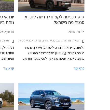
גרסת כניסה לקצ'ורי חדשה ליונדאי
סנטה פה בישראל
נוחת בי
15 יולי, 2025
10 מרץ, 2025
תגיות:
חדשות רכב, פנאי שטח, יונדאי, יונדאי סנטה פה 2025-2026מחירון רכב
תגיות:
ר
כלמוביל, יבואנית יונדאי לישראל, משיקה גרסת
כלמוביל, י
כניסה לקצ'ורי (Luxury) חדשה לרכב הפנאי 7
מושבים יונדאי סנטה פה אשר לפני מספר חודשים
הנעה היברי
הושק בישראל בדור חדש במחיר יקר העומד על החל
בעצימות מ
קרא עוד
קרא עוד
מ- 369,990 ₪ לגרסת עילית. כעת מצטרפת להיצע
מגיע אלינו 
גרסת לקצ'ורי במחיר 319,990 ₪, זולה יותר ב-
הצגתו עורר
50,000 ₪ אך מן הסתם גם פחות מאובזרת.
שדרוגים מש
והמרווח הפנ