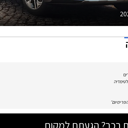
20
ים
טימדיה
הפרימיום
״
שת רכב? הגעתם למקום