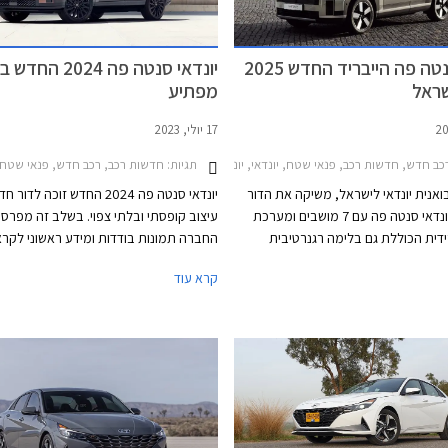
יונדאי סנטה פה הייבריד החדש 2025
יונדאי סנטה פה 2024 
שראל
מפתיע
17 יולי, 2023
תגיות:
כב חדש, חדשות רכב, פנאי שטח, יונדאי, יונדאי סנטה פה 2021-2024מחירון רכב
חדשות רכב, רכב חדש, פנאי שטח, יונדאי
בואנית יונדאי לישראל, משיקה את הדור
יונדאי סנטה פה 2024 החדש זוכה לד
החדש של יונדאי סנטה פה עם 7 מושבים ומערכת
עיצוב קופסתי ובלתי צפוי. בשלב זה מפרס
דית הכוללת גם בלימה רגנרטיבית
החברה תמונות בודדות ומידע ראשוני לקר
שתנה בדומה לרכבים חשמליים. הדגם
החשיפה המלאה באוגוסט הקרוב, אז נקבל
קרא עוד
עם עיצוב חיצוני שונה לחלוטין אשר מאז
אודות מערכות ההנעה, טכנולוגיה, מידות, 
 מחלוקת, לצד תא נוסעים המציג
ומערכות בטיחות.
מעותיים בתחומי האבזור, העיצוב,
ימי.