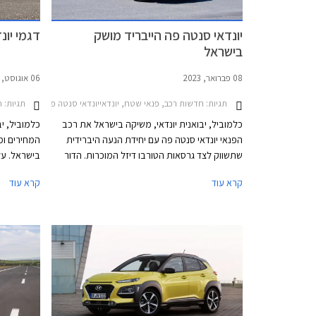
יונדאי סנטה פה הייבריד מושק
דגמי יונ
בישראל
08 פברואר, 2023
06 אוגוסט, 2022
תגיות:
חדשות רכב, פנאי שטח, יונדאייונדאי סנטה פה 2021-2024
תגיות:
חדשות 
כלמוביל, יבואנית יונדאי, משיקה בישראל את רכב
כלמוביל, יב
הפנאי יונדאי סנטה פה עם יחידת הנעה היברידית
המחירים ומ
שתשווק לצד גרסאות הטורבו דיזל המוכרות. הדור
בישראל. על
הנוכחי והרביעי של יונדאי סנטה פה הושק בתחילת
לאחר שטויו
קרא עוד
קרא עוד
שנת 2018 אולם זכה למתיחת פנים שנתיים בלבד
חדשים עם ה
לאחר שהוצג במסגרתה באופן נדיר תוכננה עבורו
פופולריים.
שלדה חדשה על מנת לאפשר התקנת יחידות הנעה
היברידיות. לישראל הגרסאות ההיברידיות מגיעות
באיחור ניכר ולאחר ששווקו תקופה ארוכה בערוצי
היבוא המקביל. בשלב זה גרסת הפלאג-אין הייבריד
שכבר משווקת באירופה לא תוצע בישראל.