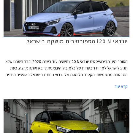
יונדאי i20 N הספורטיבית מושקת בישראל
הסופר מיני הביצועיסטית יונדאי i20 N נחשפה עוד בשנת 2020 וכבר חשבנו שלא
תגיע לישראל למרות הבטחות של כלמוביל היבואנית לייבא אותה ארצה. כעת
ההבטחה מתממשת והקטנה הלוהטת של יונדאי נוחתת בישראל כאופציה הידנית
היחידה בסגמנט הכולל את פולקסווגן פולו GTI האוטומטית והיקרה יותר. יונדאי
קרא עוד
i20 N מוצעת במחיר 175,900 ₪.