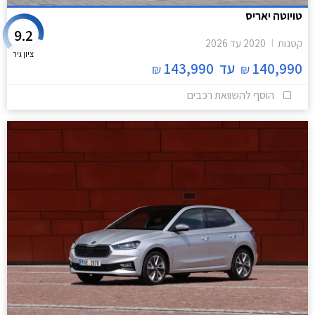
טויוטה יאריס
9.2
קטנות
2020
עד
2026
ציון גיר
140,990
עד
143,990
₪
₪
הוסף להשוואת רכבים