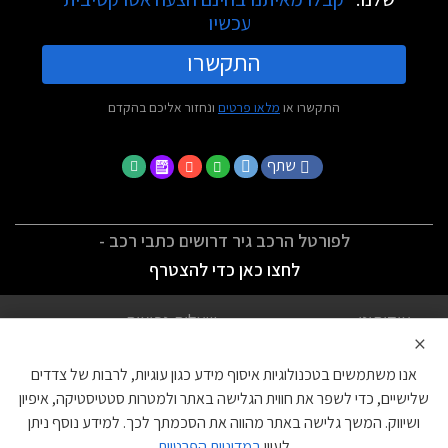
עכשיו
התקשרו
התקשרו או
מלאו פרטים
ונחזור אליכם בהקדם
שתף
לפורטל הרכב גיר דרושים כתבי רכב -
לחצו כאן כדי להצטרף
אודותינו
שאלות נפוצות
×
לתנאי השימוש
מדיניות פרטיות
אנו משתמשים בטכנולוגיות איסוף מידע כגון עוגיות, לרבות של צדדים
הצהרת נגישות
צור קשר
שלישיים, כדי לשפר את חווית הגלישה באתר ולמטרות סטטיסטיקה, איפיון
ושיווק. המשך גלישה באתר מהווה את הסכמתך לכך. למידע נוסף ניתן
עוגיות
לעיין
במדיניות הפרטיות