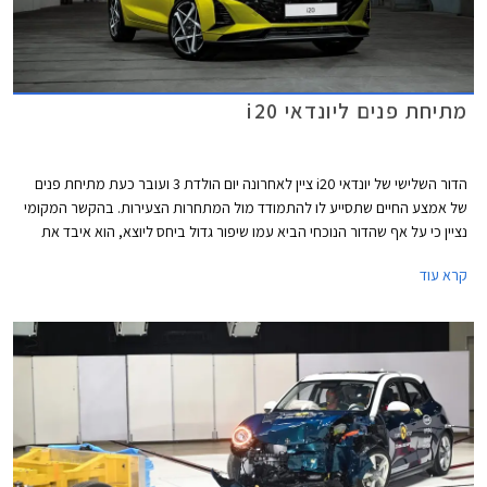
מתיחת פנים ליונדאי i20
הדור השלישי של יונדאי i20 ציין לאחרונה יום הולדת 3 ועובר כעת מתיחת פנים
של אמצע החיים שתסייע לו להתמודד מול המתחרות הצעירות. בהקשר המקומי
נציין כי על אף שהדור הנוכחי הביא עמו שיפור גדול ביחס ליוצא, הוא איבד את
הובלת טבלת המסירות, בעיקר בשל זמינות מלאי טובה יותר של חלק
קרא עוד
מהמתחרות.