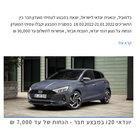
כלמוביל, יבואנית יונדאי לישראל, יוצאת במבצע לעמיתי מועדון חבר בין
התאריכים 18.02.2022-21.01.2022. במסגרת המבצע יקבלו עמיתי המועדון
הנחות על מגוון דגמי יונדאי, הטבות אבזור, אפשרות לתשלום עד 30,000 ₪
בכרטיס האשראי של המועדון, ותוכנית מימון בבנק הבינלאומי-אוצר החייל בתנאי
קרא עוד
ריבית אטרקטיביים. בנוסף תוצע הלוואה בתנאים מועדפים במסגרת תכנית
המימון חבר ליס ועסקאות טרייד-אין במחיר מחירון לדגמים נבחרים. המבצע
ייערך בכל אולמות התצוגה של יונדאי ברחבי הארץ.
יונדאי i20 במבצע חבר - הנחות של עד 7,000 ₪