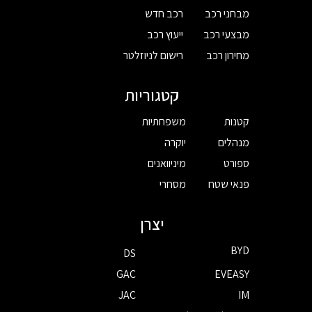
מבחני רכב
רכב חדש
מבצעי רכב
ייעוץ רכב
מחירון רכב
רישום לניוזלטר
קטגוריות
קטנות
משפחתיות
מנהלים
יוקרה
ספורט
מיניוואנים
פנאי שטח
מסחרי
יצרן
BYD
DS
GAC
EVEASY
JAC
IM