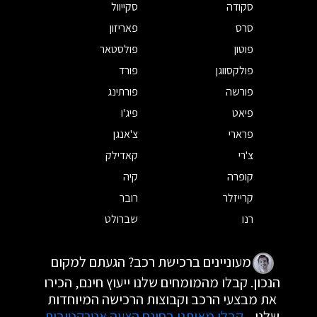
סקודה
סקייוול
סרס
פאריזון
פוטון
פולסטאר
פולקסווגן
פורד
פורשה
פורתינג
פיאט
פיג'ו
פרארי
צ'אנגן
צ'רי
קאדילק
קופרה
קיה
קרייזלר
רובר
רנו
שברולט
מעוניינים ברכישת רכב? הגעתם למקום
הנכון. קבלו מהמומחים שלנו ייעוץ חינם, הכירו
את מבצעי הרכב וקבוצות הרכישה המיוחדות
שלנו.
קבלו מאיתנו בחינם הצעה אטרקטיבית