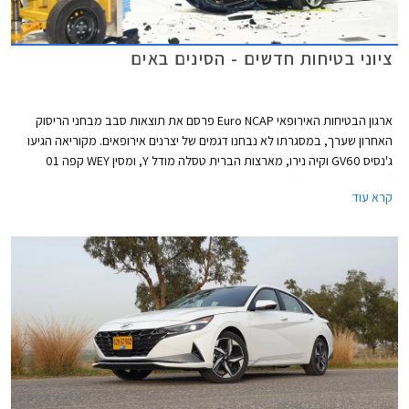
ציוני בטיחות חדשים - הסינים באים
ארגון הבטיחות האירופאי Euro NCAP פרסם את תוצאות סבב מבחני הריסוק
האחרון שערך, במסגרתו לא נבחנו דגמים של יצרנים אירופאים. מקוריאה הגיעו
ג'נסיס GV60 וקיה נירו, מארצות הברית טסלה מודל Y, ומסין WEY קפה 01
(מוכר גם בשם מוקה) ואורה פאנקי קאט - שניהם דגמים למותגים מבית גרייט וול.
קרא עוד
כל הדגמים זכו בציון מרבי של 5 כוכבים.