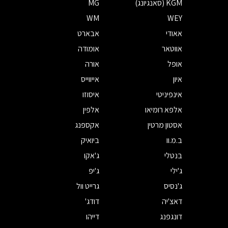
KGM (סאנגיונג)
MG
WM
WEY
אאודי
אבארט
אווטאר
אומודה
אופל
אורה
איון
אייווייס
אינפיניטי
איסוזו
אלפא רומיאו
אלפין
אסטון מרטין
אקספנג
ב.מ.וו
ביואיק
בנטלי
ג'אקו
ג'ילי
ג'יפ
ג'נסיס
גרייט וול
דאצ'יה
דודג'
דונגפנג
דייהו