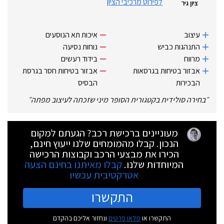
לפירוט מרכיבי הציון
ציון גיר
עיצוב
איכות תא הנוסעים
התנהגות כביש
נוחות נסיעה
מרווח
בידוד רעשים
אבזור בטיחות בגרסאות
אבזור בטיחות חסר בגרסת
הבכירות
הבסיס
״
בחירה סולידית בקטגורית הסופר מיני שזכתה לעיצוב מפתה
״
מעוניינים ברכישת רכב? הגעתם למקום
הנכון. קבלו מהמומחים שלנו ייעוץ חינם,
הכירו את מבצעי הרכב וקבוצות הרכישה
המיוחדות שלנו.
קבלו מאיתנו בחינם הצעה
אטרקטיבית עכשיו
התקשרו
התקשרו או
מלאו פרטים
ונחזור אליכם בהקדם