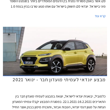
i20 אשר באופן מסורתי נמנית בין הדגמים הפופולריים ביותר בסגמנט הסופר
מיני בישראל. יונדאי i20 תשווק בישראל עם אותו מנוע טורבו בנזין בנפח 1.0
ליטר מהדור הקודם ושש רמות אבזור לבחירה במחיר תחרותי העומד על החל מ-
קרא עוד
99,900 ₪.
מבצע יונדאי לעמיתי מועדון חבר - ינואר 2021
כלמוביל, יבואנית יונדאי לישראל, יוצאת במבצע לעמיתי מועדון חבר בין
התאריכים 22.1.2021-16.2.2021. במסגרת המבצע יקבלו עמיתי המועדון
הנחות על מגוון דגמי יונדאי, הטבות אבזור, ותוכנית מימון בבנק אוצר החייל