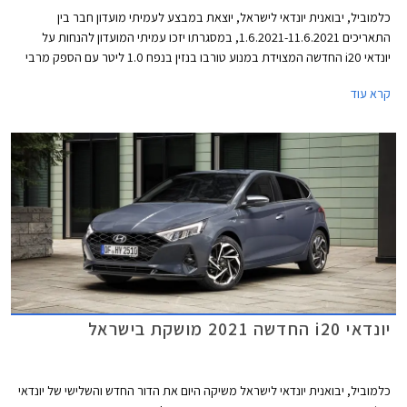
כלמוביל, יבואנית יונדאי לישראל, יוצאת במבצע לעמיתי מועדון חבר בין
התאריכים 1.6.2021-11.6.2021, במסגרתו יזכו עמיתי המועדון להנחות על
יונדאי i20 החדשה המצוידת במנוע טורבו בנזין בנפח 1.0 ליטר עם הספק מרבי
של 100 כ"ס ומומנט מרבי של 17.5 קג"מ. המנוע משודך לתיבת 7 הילוכים
קרא עוד
רובוטית כפולת מצמדים ומספק תאוצה 0-100 קמ"ש תוך 11.4 שניות. צריכת
הדלק הממוצעת עומדת על 17 ק"מ לליטר לפי תקן WLTP.
יונדאי i20 החדשה 2021 מושקת בישראל
כלמוביל, יבואנית יונדאי לישראל משיקה היום את הדור החדש והשלישי של יונדאי