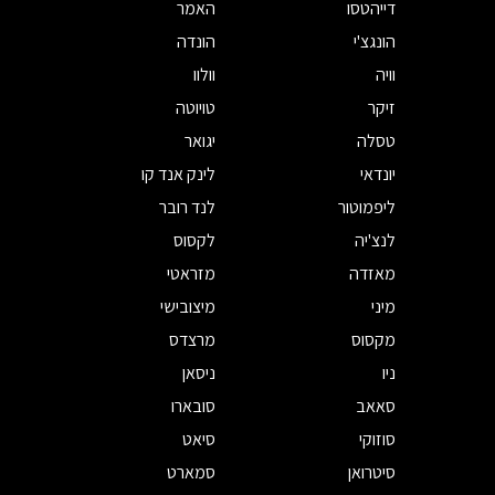
דייהטסו
האמר
הונגצ'י
הונדה
וויה
וולוו
זיקר
טויוטה
טסלה
יגואר
יונדאי
לינק אנד קו
ליפמוטור
לנד רובר
לנצ'יה
לקסוס
מאזדה
מזראטי
מיני
מיצובישי
מקסוס
מרצדס
ניו
ניסאן
סאאב
סובארו
סוזוקי
סיאט
סיטרואן
סמארט