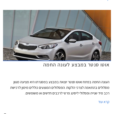
הנבחר וכן 36 תשלומים שווים ללא ריבית והצמדה בסך 850 ₪ כ"א וכן תשלום
בתום שלוש שנים, שגובהו נגזר מהדגם הנבחר ומגובה המקדמה. המבצע בתוקף
עד ה- 31.10.2014.
אוטו סנטר במבצע לעונה החמה
העונה החמה בפתח ואוטו סנטר יוצאת במבצע במסגרתו היא מציעה מגוון
מסלולים בהתאמה לצרכי הלקוח. המסלולים המוצעים כוללים מימון לרכישת
רכב מיד שנייה ומסלולי ליסינג פרטי לרכבים חדשים או משומשים.
קרא עוד