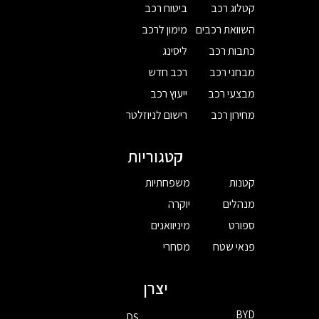
קטלוג רכב
ביטוח רכב
השוואת רכבים
מימון לרכב
כתבות רכב
ליסינג
מבחני רכב
רכב חדש
מבצעי רכב
ייעוץ רכב
מחירון רכב
רישום לניוזלטר
קטגוריות
קטנות
משפחתיות
מנהלים
יוקרה
ספורט
מיניוואנים
פנאי שטח
מסחרי
יצרן
BYD
DS