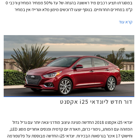
במסגרתו תציע רכבים מיד ראשונה בהנחה של עד 50% ממחיר המחירון ורכבי 0
ק"מ במחירים תחרותיים. בנוסף יוצעו לרוכשים מימון מלא וטרייד-אין במחיר
מחירון. היריד יערך בין התאריכים 5-8 בדצמבר בסניפי באדג'ט בקרית שדה
קרא עוד
התעופה, ירושלים, באר שבע, אשדוד, וחיפה.
דור חדש ליונדאי i25 אקסנט
יונדאי i25 אקסנט 2018 החדשה מציגה עיצוב מודרני ונאה יותר עם גריל גדול
המזוהה עם המותג, גימורי כרום, תאורת יום קדמית ופנסים אחוריים מסוג LED,
וחישוקי 17 אינץ' בגרסאות הבכירות. יונדאי i25 החדשה מבוססת על פלטפורמה