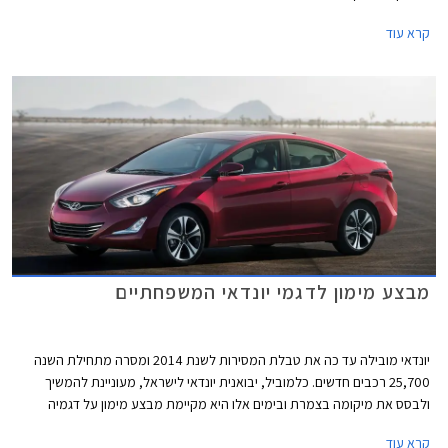
חדשה וקשיחה ב- 32% מהדגם היוצא, התורמת לנסיעה שקטה, בטיחותית
קרא עוד
ונעימה יותר. בנוסף הותקנה מערכת היגוי חשמלית חדשה ויעילה התורמת
לצריכת דלק חסכונית לצד תחושת היגוי מדוייקת ומהנה יותר. הדור החדש מציג
תא נוסעים מרווח יותר הודות לגידול קל במידות. בפיתוח יונדאי i25 אקסנט 2018
החדשה הושם דגש על הנדסת אנוש ושימוש בחומרים איכותיים ביחס למקובל
בקטגוריה.
מבצע מימון לדגמי יונדאי המשפחתיים
יונדאי מובילה עד כה את טבלת המסירות לשנת 2014 ומסרה מתחילת השנה
25,700 רכבים חדשים. כלמוביל, יבואנית יונדאי לישראל, מעוניינת להמשיך
ולבסס את מיקומה בצמרת ובימים אלו היא מקיימת מבצע מימון על דגמיה
המשפחתיים: יונדאי i35, יונדאי i30 cw, יונדאי i30, יונדאי i25 ויונדאי וולוסטר.
קרא עוד
במסגרת המבצע מאפשרת החברה לשלם מקדמה שגובהה תלוי בין היתר בדגם