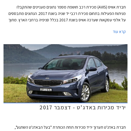
חברת אוויס (AVIS) מכירת רכב חושפת מספר נתונים מעניינים שהתקבלו
מניתוח הפעילות בתחום מכירת רכבי יד שניה בשנת 2017. הנתונים מתבססים
על אלפי עסקאות שערכה אוויס בשנת 2017 בכלל סניפיה ברחבי הארץ. מתוך
הנתונים ניתן ללמוד על העדפות הנהג הישראלי לדגמים מסויימים, ערים מובילות
קרא עוד
בהן נמכרו יותר רכבי יד שנייה מאחרות, באלו ימים בשבוע מתבצעות רוב
העסקאות, ואיזה צבע מועדף על הנהג הישראלי.
יריד מכירות באדג'ט - דצמבר 2017
חברת באדג'ט תערוך יריד מכירות תחת הכותרת "בעל הבאדג'ט השתגע",