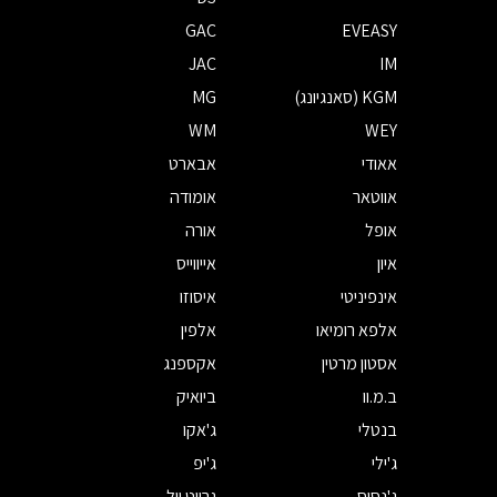
GAC
EVEASY
JAC
IM
KGM (סאנגיונג)
MG
WM
WEY
אאודי
אבארט
אווטאר
אומודה
אופל
אורה
איון
אייווייס
אינפיניטי
איסוזו
אלפא רומיאו
אלפין
אסטון מרטין
אקספנג
ב.מ.וו
ביואיק
בנטלי
ג'אקו
ג'ילי
ג'יפ
ג'נסיס
גרייט וול