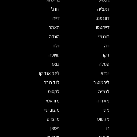
דאצ'יה
דודג'
דונגפנג
דייהו
דייהטסו
האמר
הונגצ'י
הונדה
וויה
וולוו
זיקר
טויוטה
טסלה
יגואר
יונדאי
לינק אנד קו
ליפמוטור
לנד רובר
לנצ'יה
לקסוס
מאזדה
מזראטי
מיני
מיצובישי
מקסוס
מרצדס
ניו
ניסאן