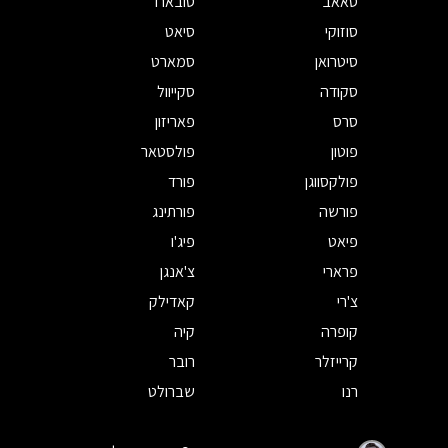
סאאב
סובארו
סוזוקי
סיאט
סיטרואן
סמארט
סקודה
סקייוול
סרס
פאריזון
פוטון
פולסטאר
פולקסווגן
פורד
פורשה
פורתינג
פיאט
פיג'ו
פרארי
צ'אנגן
צ'רי
קאדילק
קופרה
קיה
קרייזלר
רובר
רנו
שברולט