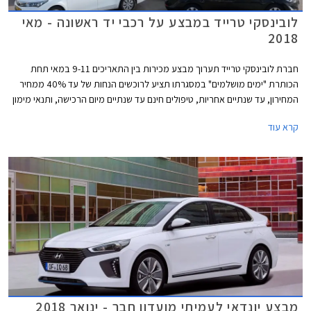
לובינסקי טרייד במבצע על רכבי יד ראשונה - מאי
2018
חברת לובינסקי טרייד תערוך מבצע מכירות בין התאריכים 9-11 במאי תחת
הכותרת "ימים מושלמים" במסגרתו תציע לרוכשים הנחות של עד 40% ממחיר
המחירון, עד שנתיים אחריות, טיפולים חינם עד שנתיים מיום הרכישה, ותנאי מימון
נוחים. המבצע יערך בכל סניפי לובינסקי טרייד ברחבי הארץ.
קרא עוד
מבצע יונדאי לעמיתי מועדון חבר - ינואר 2018