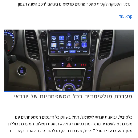
יונדאי והספיקה לקטוף מספר פרסים מרשימים ביניהם "רכב השנה הצפון
אמריקאי" בשנת 2012. מתיחת הפנים כוללת עדכון הפגוש הקדמי, פנסי ערפל
קרא עוד
בעיצוב חדש, פנסי תאורת יום חדשים וחישוקי סגסוגת בעיצוב חדש. תא הנוסעים
עבר גם הוא מספר שינויים הכוללים מיקום חדש וגבוה יותר לפתחי המיזוג, פתח
מיזוג למושב האחורי ועוד.
מערכת מולטימדיה בכל המשפחתיות של יונדאי
כלמוביל, יבואנית יונדאי לישראל, תחל בשיווק כל הדגמים המשפחתיים עם
מערכת מולטימדיה מתקדמת כסטנדרט וללא תוספת תשלום. המערכת כוללת
מסך מגע צבעוני בגודל 7 אינץ', מערכת ניווט, מצלמת נסיעה לאחור וקישוריות
בלוטות' התאפשר חיבור של הטלפון הנייד כמו גם הזרמת שמע מהטלפון