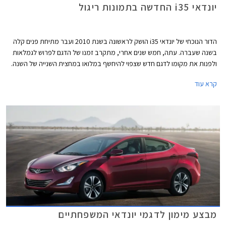
יונדאי i35 החדשה בתמונות ריגול
הדור הנוכחי של יונדאי i35 הושק לראשונה בשנת 2010 ועבר מתיחת פנים קלה
בשנה שעברה. עתה, חמש שנים אחרי, מתקרב זמנו של הדגם לפרוש לגמלאות
ולפנות את מקומו לדגם חדש שצפוי להיחשף במלואו במחצית השנייה של השנה.
בינתיים בוחנת יונדאי את הדגם החדש של יונדאי i35 וצלמי הריגול קפצו על
קרא עוד
ההזדמנות על מנת לצלם סט תמונות של הרכב המוסווה.
מבצע מימון לדגמי יונדאי המשפחתיים