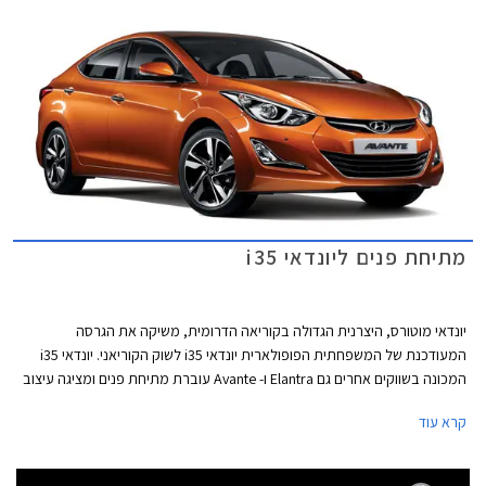
מתיחת פנים ליונדאי i35
יונדאי מוטורס, היצרנית הגדולה בקוריאה הדרומית, משיקה את הגרסה
המעודכנת של המשפחתית הפופולארית יונדאי i35 לשוק הקוריאני. יונדאי i35
המכונה בשווקים אחרים גם Elantra ו- Avante עוברת מתיחת פנים ומציגה עיצוב
מעודכן הבא לידי ביטוי בפגוש קדמי שעוצב מחדש, שבכה קדמית חדשה, פנסי
קרא עוד
ערפל חדשים וכמובן אי אפשר בלי תאורת יום מסוג LED המשרה מראה עדכני
ומודרני ליונדאי i35. במבט מהצד ניתן לזהות חישוקי סגסוגת בעיצוב חדש
ומאחור יחידות תאורה עם שילוב נורות LED ופגוש הצבוע בשחור בחלקו התחתון.