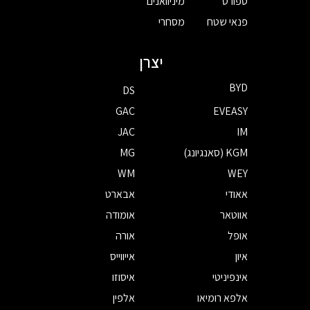
ספורט
מיניוואנים
פנאי שטח
מסחרי
יצרן
BYD
DS
GAC
EVEASY
JAC
IM
KGM (סאנגיונג)
MG
WM
WEY
אאודי
אבארט
אווטאר
אומודה
אופל
אורה
איון
אייווייס
אינפיניטי
איסוזו
אלפא רומיאו
אלפין