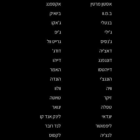
אסטון מרטין
אקספנג
ב.מ.וו
ביואיק
בנטלי
ג'אקו
ג'ילי
ג'יפ
ג'נסיס
גרייט וול
דאצ'יה
דודג'
דונגפנג
דייהו
דייהטסו
האמר
הונגצ'י
הונדה
וויה
וולוו
זיקר
טויוטה
טסלה
יגואר
יונדאי
לינק אנד קו
ליפמוטור
לנד רובר
לנצ'יה
לקסוס