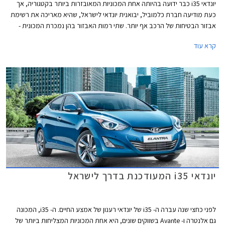
יונדאי i35 כבר ידועה בהיותה אחת המכוניות המאובזרות ביותר בקטגוריה, אך
כעת מודיעה חברת כלמוביל, יבואנית יונדאי לישראל, שהיא מאריכה את רשימת
אבזור הבטיחות של הרכב אף יותר. שתי רמות האבזור בהן נמכרת המכונית -
אינספייר וסופרים, תשווקנה מהיום עם מערכת הבטיחות מפיתוח ישראלי
קרא עוד
מובילאיי וללא שינוי במחיר.
יונדאי i35 המעודכנת בדרך לישראל
לפני כחצי שנה עברה ה- i35 של יונדאי רענון של אמצע החיים. ה- i35, המכונה
גם אלנטרה ו- Avante בשווקים שונים, היא אחת המכוניות המצליחות ביותר של