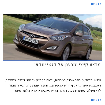
קרא עוד
למערכת הסטריאו. הדגמים הזוכים להטבה הם i25, i30, ו- i35 שיצטרפו
לוולוסטר ול- i30cw שמשווקים עם המערכת כיום.
מבצע קייצי ומרענן על דגמי יונדאי
יונדאי ישראל, מובילת טבלת המכירות, יוצאת במבצע על מגוון דגמיה. במסגרת
המבצע שימשך עד לסוף חודש אוגוסט יוצעו הטבות שונות בהן: חבילות אבזור
ללא תשלום, אפשרויות מימון שונות וטרייד-אין במחיר מחירון. להלן מספר
דוגמאות:
קרא עוד