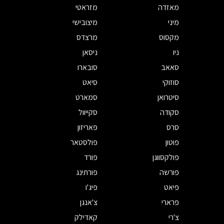
מאזדה
מזראטי
מיני
מיצובישי
מקסוס
מרצדס
ניו
ניסאן
סאאב
סובארו
סוזוקי
סיאט
סיטרואן
סמארט
סקודה
סקייוול
סרס
פאריזון
פוטון
פולסטאר
פולקסווגן
פורד
פורשה
פורתינג
פיאט
פיג'ו
פרארי
צ'אנגן
צ'רי
קאדילק