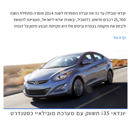
יונדאי מובילה עד כה את טבלת המסירות לשנת 2014 ומסרה מתחילת השנה
25,700 רכבים חדשים. כלמוביל, יבואנית יונדאי לישראל, מעוניינת להמשיך
ולבסס את מיקומה בצמרת ובימים אלו היא מקיימת מבצע מימון על דגמיה
המשפחתיים: יונדאי i35, יונדאי i30 cw, יונדאי i30, יונדאי i25 ויונדאי וולוסטר.
קרא עוד
במסגרת המבצע מאפשרת החברה לשלם מקדמה שגובהה תלוי בין היתר בדגם
הנבחר וכן 36 תשלומים שווים ללא ריבית והצמדה בסך 850 ₪ כ"א וכן תשלום
בתום שלוש שנים, שגובהו נגזר מהדגם הנבחר ומגובה המקדמה. המבצע בתוקף
עד ה- 31.10.2014.
יונדאי i35 תשווק עם מערכת מובילאיי כסטנדרט