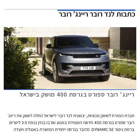
כתבות
לנד רובר ריינג' רובר
ריינג' רובר ספורט בגרסת 400 מושק בישראל
חברת המזרח לשיווק מכוניות, יבואנית לנד רובר לישראל החלה לשווק את ריינג׳
רובר ספורט בגרסת 400 חדשה המצוידת במנוע טורבו בנזין בנפח 3.0 ליטרים
ברמת גימור DYNAMIC SE. מדובר בגרסה ייחודית המיוצרת באנגליה ויועדה
לשוק האמריקאי, אך היבואנית הצליחה להביאה לישראל וביצעה את ההתאמות