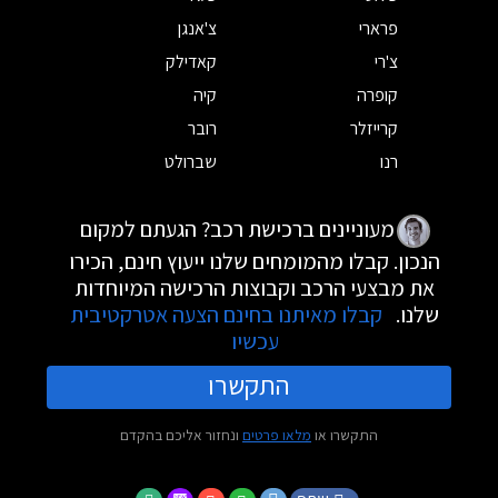
פרארי
צ'אנגן
צ'רי
קאדילק
קופרה
קיה
קרייזלר
רובר
רנו
שברולט
מעוניינים ברכישת רכב? הגעתם למקום
הנכון. קבלו מהמומחים שלנו ייעוץ חינם, הכירו
את מבצעי הרכב וקבוצות הרכישה המיוחדות
שלנו.
קבלו מאיתנו בחינם הצעה אטרקטיבית
עכשיו
התקשרו
התקשרו או
מלאו פרטים
ונחזור אליכם בהקדם