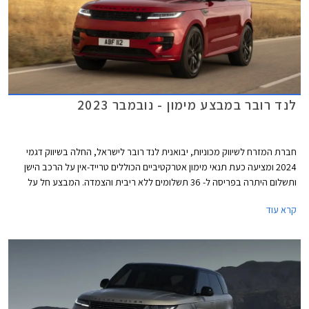
לנד רובר במבצע מימון - נובמבר 2023
חברת המזרח לשיווק מכוניות, יבואנית לנד רובר לישראל, החלה בשיווק דגמי
2024 ומציעה כעת תנאי מימון אטרקטיביים הכוללים טרייד-אין על הרכב הישן
ותשלום היתרה בפריסה ל- 36 תשלומים ללא ריבית והצמדה. המבצע חל על
דגמי ריינג' רובר איווק, ריינג' רובר ספורט ולנד רובר דיסקברי.
קרא עוד