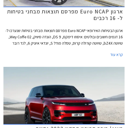
ארגון Euro NCAP מפרסם תוצאות מבחני בטיחות
ל- 16 רכבים
ארגון הבטיחות האירופאי Euro NCAP מפרסם תוצאות מבחני בטיחות שנערכו ל-
16 דגמים חשובים ובולטים: איסוזו דימקס, DS 9, הונדה סיוויק, Wey Coffe 02,
טויוטה bZ4X, טויוטה קורולה קרוס, טסלה מודל S, יונדאי איוניק 6, לנד רובר
ריינג' רובר, לנד רובר ריינג' רובר ספורט, ניסאן אקס טרייל, ניסאן אריה, סובארו
קרא עוד
סולטרה, סמארט #1, ניו ET7, ורנו אוסטרל. למעט DS 9 כל הדגמים זכו לציון
מרבי של 5 כוכבים מתוך 5.