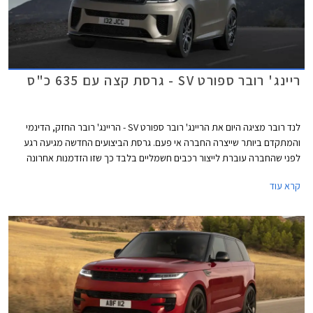
ריינג' רובר ספורט SV - גרסת קצה עם 635 כ"ס
לנד רובר מציגה היום את הריינג' רובר ספורט SV - הריינג' רובר החזק, הדינמי
והמתקדם ביותר שייצרה החברה אי פעם. גרסת הביצועים החדשה מגיעה רגע
לפני שהחברה עוברת לייצור רכבים חשמליים בלבד כך שזו הזדמנות אחרונה
ליהנות מצלילי ה- V8 המרטיטים.
קרא עוד