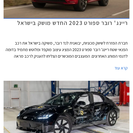
ריינג' רובר ספורט 2023 החדש מושק בישראל
חברת המזרח לשיווק מכוניות, יבואנית לנד רובר, משיקה בישראל את רכב
הפנאי שטח ריינג' רובר ספורט 2023 המציג עיצוב מוקפד ומלוטש מתמיד בדומה
לדגמי המותג האחרונים. המעצבים המוכשרים הצליחו להעניק לרכב מראה
שרירי ודינמי ועם זאת נקי, יוקרתי ואלגנטי. הסוד הוא בפרטים הקטנים כגון פנסים
קרא עוד
צרים במיקום גבוה, ידיות דלתות שקועות, חלונות בהתקנה שטוחה, סרחי עודף
קצרים, חלקי מרכב וקווי עיצוב מעודנים, ועיטורים במינון מדויק. בקצה הגג צמד
אנטנות סנפיר אשר באחת מהן מותקנת מצלמה עבור המראה המרכזית
הדיגיטלית.