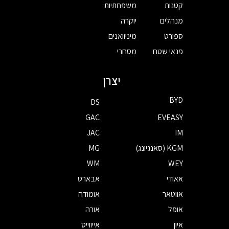
קטנות
משפחתיות
מנהלים
יוקרה
ספורט
מיניוואנים
פנאי שטח
מסחרי
יצרן
BYD
DS
GAC
EVEASY
JAC
IM
KGM (סאנגיונג)
MG
WM
WEY
אאודי
אבארט
אווטאר
אומודה
אופל
אורה
איון
אייווייס