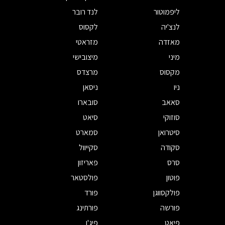
ליפמוטור
לנד רובר
לנצ'יה
לקסוס
מאזדה
מזראטי
מיני
מיצובישי
מקסוס
מרצדס
ניו
ניסאן
סאאב
סובארו
סוזוקי
סיאט
סיטרואן
סמארט
סקודה
סקייוול
סרס
פאריזון
פוטון
פולסטאר
פולקסווגן
פורד
פורשה
פורתינג
פיאט
פיג'ו