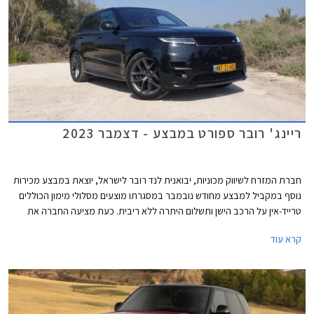
ריינג' רובר ספורט במבצע - דצמבר 2023
חברת המזרח לשיווק מכוניות, יבואנית לנד רובר לישראל, יוצאת במבצע מכירות
נוסף במקביל למבצע מחודש נובמבר במסגרתו מוצעים מסלולי מימון הכוללים
טרייד-אין על הרכב הישן ותשלום היתרה ללא ריבית. כעת מציעה החברה את
דגמי ריינג' רובר ספורט עם רישוי לשנת 2024 במחירי 2023 על מנת לאפשר
קרא עוד
לרוכשים לחסוך את עליית המס שתיכנס לתוקף בינואר הקרוב. המבצע תקף בין
התאריכים 20-22 לדצמבר.