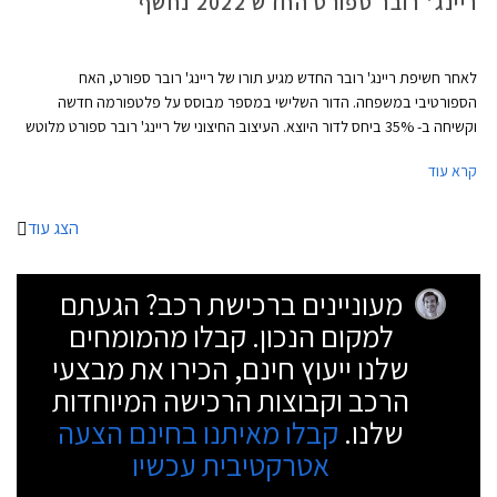
ריינג' רובר ספורט החדש 2022 נחשף
לאחר חשיפת ריינג' רובר החדש מגיע תורו של ריינג' רובר ספורט, האח
הספורטיבי במשפחה. הדור השלישי במספר מבוסס על פלטפורמה חדשה
וקשיחה ב- 35% ביחס לדור היוצא. העיצוב החיצוני של ריינג' רובר ספורט מלוטש
מתמיד ומזוהה בקלות עם המותג בזכות פרופורציות שריריות וצללית דינמית
קרא עוד
מרשימה ונקיה. מלפנים ומאחור הותקנו פנסים צרים ופגושים מעוגלים ומעודנים
יחסית. מהצד ניתן לראות סרח עודף קדמי קצר, עיטור מושחר על הכנפיים
הקדמיות, ידיות דלתות שקועות, וחלונות צד בהתקנה שטוחה ביחס לקורות הצד.
הצג עוד
בקצה הגג הנמתח לאחור ספויילר מוקפד וצמד אנטנות סנפיר, באחת מהן
מותקנת מצלמה עבור המראה המרכזית הדיגיטלית.
מעוניינים ברכישת רכב? הגעתם
למקום הנכון. קבלו מהמומחים
שלנו ייעוץ חינם, הכירו את מבצעי
הרכב וקבוצות הרכישה המיוחדות
שלנו.
קבלו מאיתנו בחינם הצעה
אטרקטיבית עכשיו