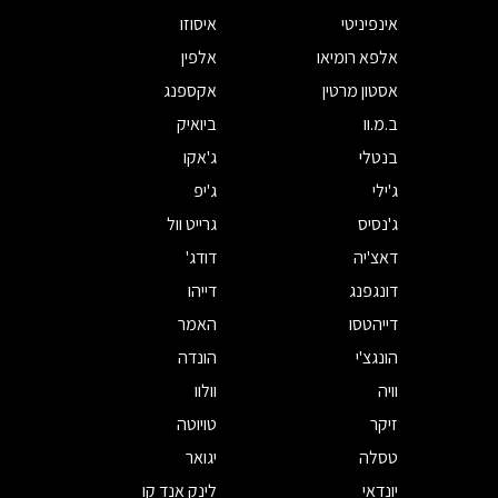
אינפיניטי
איסוזו
אלפא רומיאו
אלפין
אסטון מרטין
אקספנג
ב.מ.וו
ביואיק
בנטלי
ג'אקו
ג'ילי
ג'יפ
ג'נסיס
גרייט וול
דאצ'יה
דודג'
דונגפנג
דייהו
דייהטסו
האמר
הונגצ'י
הונדה
וויה
וולוו
זיקר
טויוטה
טסלה
יגואר
יונדאי
לינק אנד קו