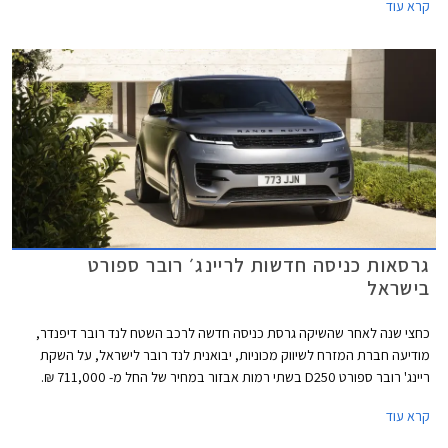
קרא עוד
והעדכונים הנדרשים לתקן האירופאי - אלומת אור סימטרית, תחנות רדיו זוגיות,
ומרחק ומהירות בק״מ/קמ״ש.
גרסאות כניסה חדשות לריינג׳ רובר ספורט
בישראל
כחצי שנה לאחר שהשיקה גרסת כניסה חדשה לרכב השטח לנד רובר דיפנדר,
מודיעה חברת המזרח לשיווק מכוניות, יבואנית לנד רובר לישראל, על השקת
ריינג' רובר ספורט D250 בשתי רמות אבזור במחיר של החל מ- 711,000 ₪.
ריינג' רובר ספורט D250 מצויד במנוע טורבו דיזל 6 צילינדרים טורי בנפח 3.0
קרא עוד
ליטרים עם הספק מרבי של 250 כ"ס ומומנט מרבי של 60 קג"מ, תיבת 8
הילוכים אוטומטית והנעה כפולה. תאוצה 0-100 קמ"ש אורכת 7.7 שניות.