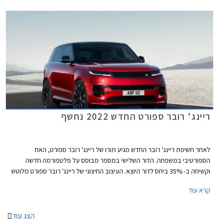
מרבי של 5 כוכבים מתוך 5.
ריינג' רובר ספורט החדש 2022 נחשף
לאחר חשיפת ריינג' רובר החדש מגיע תורו של ריינג' רובר ספורט, האח
הספורטיבי במשפחה. הדור השלישי במספר מבוסס על פלטפורמה חדשה
וקשיחה ב- 35% ביחס לדור היוצא. העיצוב החיצוני של ריינג' רובר ספורט מלוטש
מתמיד ומזוהה בקלות עם המותג בזכות פרופורציות שריריות וצללית דינמית
קרא עוד
מרשימה ונקיה. מלפנים ומאחור הותקנו פנסים צרים ופגושים מעוגלים ומעודנים
יחסית. מהצד ניתן לראות סרח עודף קדמי קצר, עיטור מושחר על הכנפיים
הקדמיות, ידיות דלתות שקועות, וחלונות צד בהתקנה שטוחה ביחס לקורות הצד.
הצג עוד