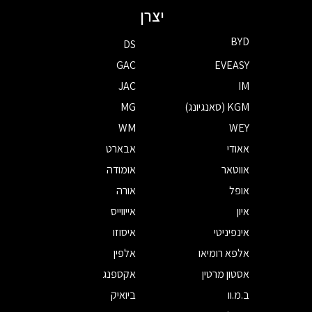
יצרן
BYD
DS
GAC
EVEASY
JAC
IM
KGM (סאנגיונג)
MG
WM
WEY
אאודי
אבארט
אווטאר
אומודה
אופל
אורה
איון
אייווייס
אינפיניטי
איסוזו
אלפא רומיאו
אלפין
אסטון מרטין
אקספנג
ב.מ.וו
ביואיק