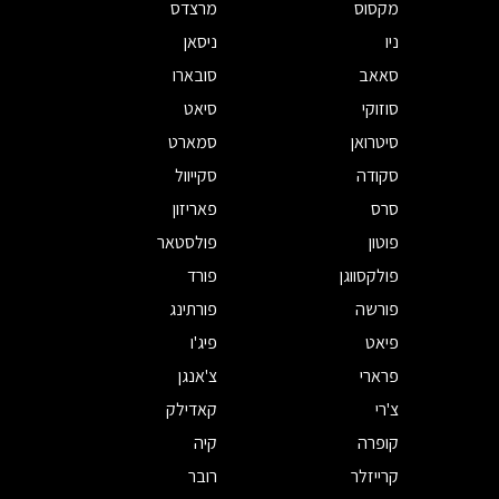
מקסוס
מרצדס
ניו
ניסאן
סאאב
סובארו
סוזוקי
סיאט
סיטרואן
סמארט
סקודה
סקייוול
סרס
פאריזון
פוטון
פולסטאר
פולקסווגן
פורד
פורשה
פורתינג
פיאט
פיג'ו
פרארי
צ'אנגן
צ'רי
קאדילק
קופרה
קיה
קרייזלר
רובר