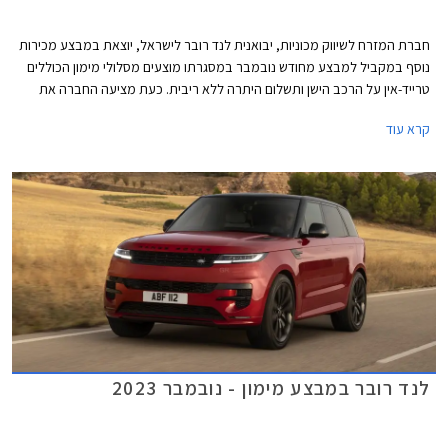
חברת המזרח לשיווק מכוניות, יבואנית לנד רובר לישראל, יוצאת במבצע מכירות
נוסף במקביל למבצע מחודש נובמבר במסגרתו מוצעים מסלולי מימון הכוללים
טרייד-אין על הרכב הישן ותשלום היתרה ללא ריבית. כעת מציעה החברה את
דגמי ריינג' רובר ספורט עם רישוי לשנת 2024 במחירי 2023 על מנת לאפשר
קרא עוד
לרוכשים לחסוך את עליית המס שתיכנס לתוקף בינואר הקרוב. המבצע תקף בין
התאריכים 20-22 לדצמבר.
לנד רובר במבצע מימון - נובמבר 2023