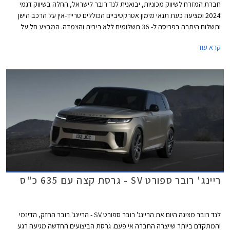
חברת המזרח לשיווק מכוניות, יבואנית לנד רובר לישראל, החלה בשיווק דגמי
2024 ומציעה כעת תנאי מימון אטרקטיביים הכוללים טרייד-אין על הרכב הישן
ותשלום היתרה בפריסה ל- 36 תשלומים ללא ריבית והצמדה. המבצע חל על
דגמי ריינג' רובר איווק, ריינג' רובר ספורט ולנד רובר דיסקברי.
קרא עוד
ריינג' רובר ספורט SV - גרסת קצה עם 635 כ"ס
לנד רובר מציגה היום את הריינג' רובר ספורט SV - הריינג' רובר החזק, הדינמי
והמתקדם ביותר שייצרה החברה אי פעם. גרסת הביצועים החדשה מגיעה רגע