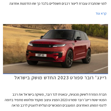
לפני שהחברה עוברת לייצור רכבים חשמליים בלבד כך שזו הזדמנות אחרונה
ליהנות מצלילי ה- V8 המרטיטים.
קרא עוד
ריינג' רובר ספורט 2023 החדש מושק בישראל
חברת המזרח לשיווק מכוניות, יבואנית לנד רובר, משיקה בישראל את רכב
הפנאי שטח ריינג' רובר ספורט 2023 המציג עיצוב מוקפד ומלוטש מתמיד בדומה
לדגמי המותג האחרונים. המעצבים המוכשרים הצליחו להעניק לרכב מראה
שרירי ודינמי ועם זאת נקי, יוקרתי ואלגנטי. הסוד הוא בפרטים הקטנים כגון פנסים