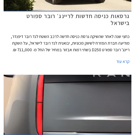
גרסאות כניסה חדשות לריינג׳ רובר ספורט
בישראל
כחצי שנה לאחר שהשיקה גרסת כניסה חדשה לרכב השטח לנד רובר דיפנדר,
מודיעה חברת המזרח לשיווק מכוניות, יבואנית לנד רובר לישראל, על השקת
ריינג' רובר ספורט D250 בשתי רמות אבזור במחיר של החל מ- 711,000 ₪.
ריינג' רובר ספורט D250 מצויד במנוע טורבו דיזל 6 צילינדרים טורי בנפח 3.0
קרא עוד
ליטרים עם הספק מרבי של 250 כ"ס ומומנט מרבי של 60 קג"מ, תיבת 8
הילוכים אוטומטית והנעה כפולה. תאוצה 0-100 קמ"ש אורכת 7.7 שניות.