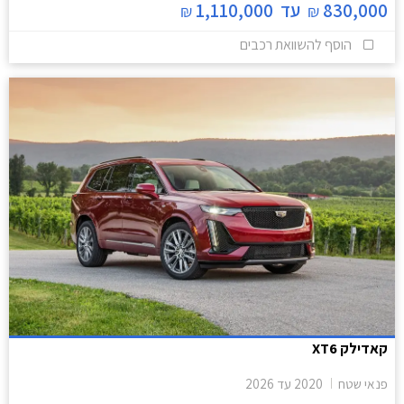
830,000
עד
1,110,000
₪
₪
הוסף להשוואת רכבים
קאדילק XT6
פנאי שטח
2020
עד
2026