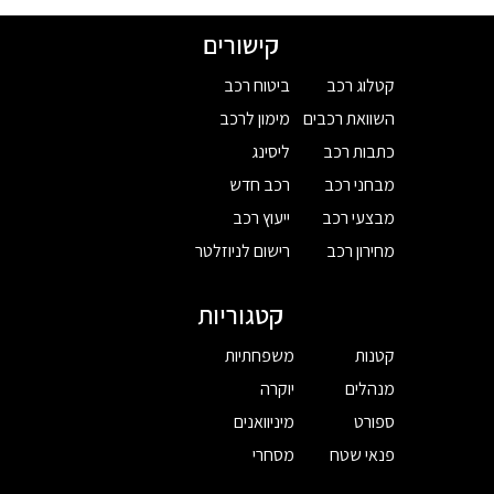
קישורים
קטלוג רכב
ביטוח רכב
השוואת רכבים
מימון לרכב
כתבות רכב
ליסינג
מבחני רכב
רכב חדש
מבצעי רכב
ייעוץ רכב
מחירון רכב
רישום לניוזלטר
קטגוריות
קטנות
משפחתיות
מנהלים
יוקרה
ספורט
מיניוואנים
פנאי שטח
מסחרי