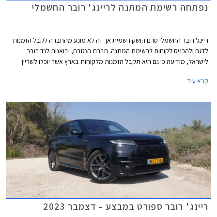
נפתחה רשימת המתנה לריינג' רובר החשמלי
ריינג' רובר החשמלי טרם הושק רשמית אך זה לא מונע מהחברה לקבל הזמנות
לדגם ולהכניס לקוחות לרשימת המתנה. חברת המזרח, יבואנית לנד רובר
לישראל, מודיעה כי גם היא תקבל הזמנות מלקוחות בארץ אשר יוכלו לשריין
לעצמם ריינג' רובר חשמלי ולהיות בין הראשונים לקבל את המפתחות.
קרא עוד
ריינג' רובר ספורט במבצע - דצמבר 2023