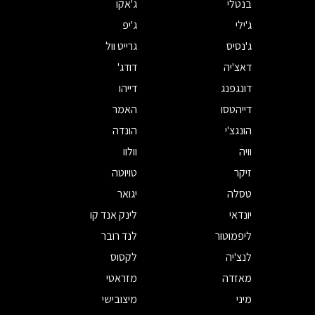
בנטלי
ג'אקו
ג'ילי
ג'יפ
ג'נסיס
גרייט וול
דאצ'יה
דודג'
דונגפנג
דייהו
דייהטסו
האמר
הונגצ'י
הונדה
וויה
וולוו
זיקר
טויוטה
טסלה
יגואר
יונדאי
לינק אנד קו
ליפמוטור
לנד רובר
לנצ'יה
לקסוס
מאזדה
מזראטי
מיני
מיצובישי