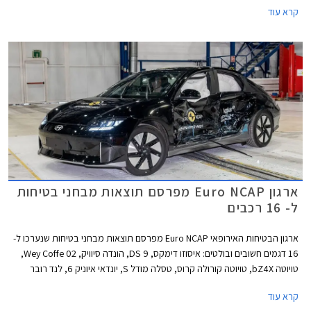
קרא עוד
צרים במיקום גבוה, ידיות דלתות שקועות, חלונות בהתקנה שטוחה, סרחי עודף
קצרים, חלקי מרכב וקווי עיצוב מעודנים, ועיטורים במינון מדויק. בקצה הגג צמד
אנטנות סנפיר אשר באחת מהן מותקנת מצלמה עבור המראה המרכזית
הדיגיטלית.
ארגון Euro NCAP מפרסם תוצאות מבחני בטיחות
ל- 16 רכבים
ארגון הבטיחות האירופאי Euro NCAP מפרסם תוצאות מבחני בטיחות שנערכו ל-
16 דגמים חשובים ובולטים: איסוזו דימקס, DS 9, הונדה סיוויק, Wey Coffe 02,
טויוטה bZ4X, טויוטה קורולה קרוס, טסלה מודל S, יונדאי איוניק 6, לנד רובר
ריינג' רובר, לנד רובר ריינג' רובר ספורט, ניסאן אקס טרייל, ניסאן אריה, סובארו
קרא עוד
סולטרה, סמארט #1, ניו ET7, ורנו אוסטרל. למעט DS 9 כל הדגמים זכו לציון