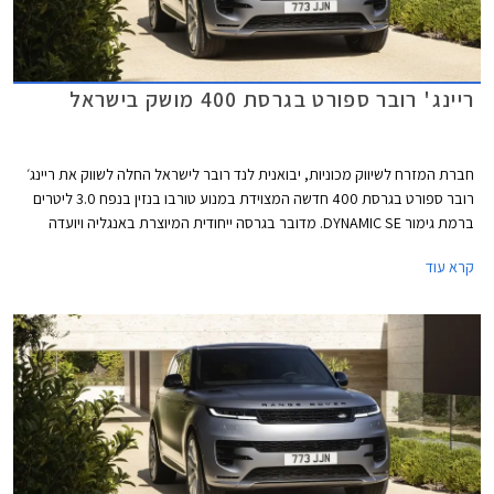
ריינג' רובר ספורט בגרסת 400 מושק בישראל
חברת המזרח לשיווק מכוניות, יבואנית לנד רובר לישראל החלה לשווק את ריינג׳
רובר ספורט בגרסת 400 חדשה המצוידת במנוע טורבו בנזין בנפח 3.0 ליטרים
ברמת גימור DYNAMIC SE. מדובר בגרסה ייחודית המיוצרת באנגליה ויועדה
לשוק האמריקאי, אך היבואנית הצליחה להביאה לישראל וביצעה את ההתאמות
קרא עוד
והעדכונים הנדרשים לתקן האירופאי - אלומת אור סימטרית, תחנות רדיו זוגיות,
ומרחק ומהירות בק״מ/קמ״ש.