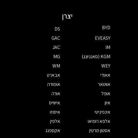
יצרן
BYD
DS
GAC
EVEASY
JAC
IM
KGM (סאנגיונג)
MG
WM
WEY
אאודי
אבארט
אווטאר
אומודה
אופל
אורה
איון
אייווייס
אינפיניטי
איסוזו
אלפא רומיאו
אלפין
אסטון מרטין
אקספנג