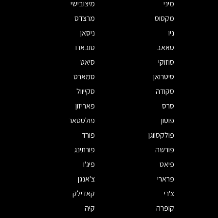
מיני
מיצובישי
מקסוס
מרצדס
ניו
ניסאן
סאאב
סובארו
סוזוקי
סיאט
סיטרואן
סמארט
סקודה
סקייוול
סרס
פאריזון
פוטון
פולסטאר
פולקסווגן
פורד
פורשה
פורתינג
פיאט
פיג'ו
פרארי
צ'אנגן
צ'רי
קאדילק
קופרה
קיה