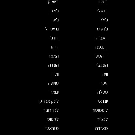
ב.מ.וו
ביואיק
בנטלי
ג'אקו
ג'ילי
ג'יפ
ג'נסיס
גרייט וול
דאצ'יה
דודג'
דונגפנג
דייהו
דייהטסו
האמר
הונגצ'י
הונדה
וויה
וולוו
זיקר
טויוטה
טסלה
יגואר
יונדאי
לינק אנד קו
ליפמוטור
לנד רובר
לנצ'יה
לקסוס
מאזדה
מזראטי