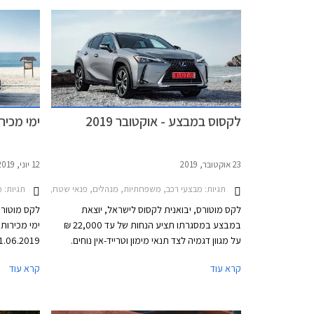
לקסוס במבצע - אוקטובר 2019
ימי מכירות
23 אוקטובר, 2019
12 יוני, 2019
תגיות:
תגיות:
מבצעי רכב, משפחתיות, מנהלים, פנאי שטח, לקסוס, לקסוס CT 2018-2020, לקסוס IS Hybrid 2018-2021, לקסוס NX 2018-2021, לקסוס NX הייבריד 2014-2018, לקסוס RX 2016-2019, לקסוס RX450h 2016-2019לקסוס 2019-2026
מב
לקס מוטורס, יבואנית לקסוס לישראל, יוצאת
במבצע במסגרתו תציע הנחות של עד 22,000 ₪
על מגוון דגמיה לצד תנאי מימון וטרייד-אין נוחים.
המבצע ייערך בין התאריכים 30.10.2019-
בלעדיות, תנ
קרא עוד
קרא עוד
01.11.2019 בכל אולמות התצוגה של לקסוס
המבצע יתק
בישראל.
בירושלים, 