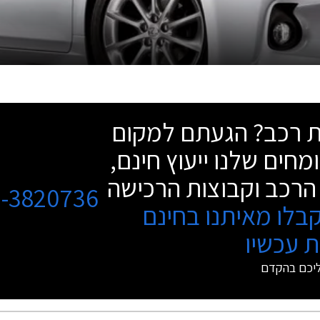
שת רכב? הגעתם למקום
מחים שלנו ייעוץ חינם,
הרכב וקבוצות הרכישה
3-3820736
בלו מאיתנו בחינם
 עכשיו
ליכם בהקדם