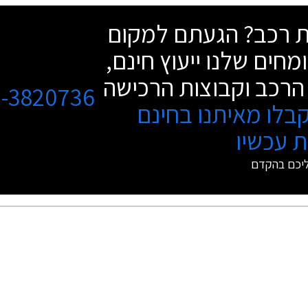
שת רכב? הגעתם למקום
מחים שלנו ייעוץ חינם,
הרכב וקבוצות הרכישה
3-3820736
בלו מאיתנו בחינם
 עכשיו
ליכם בהקדם