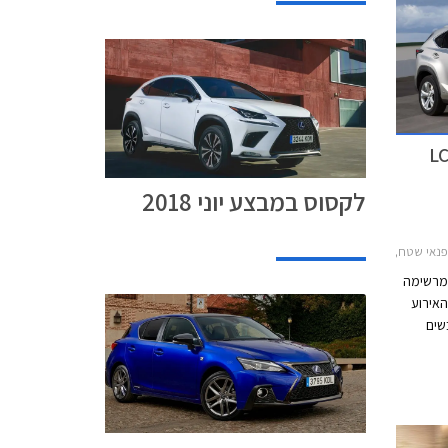
סוס במבצע לרגל השקת ה-LC
לקסוס במבצע יוני 2018
IS300h 2013, לקסוס NX 2014-2018ימי מכירות בלקסוס ספטמבר 2017
מרשימה
 האירוע
שים
מים.
6 בספטמבר בכל
ם לקהל
8:00 וביום ו' עד