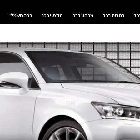
כב
כתבות רכב
מבחני רכב
מבצעי רכב
רכב חשמלי