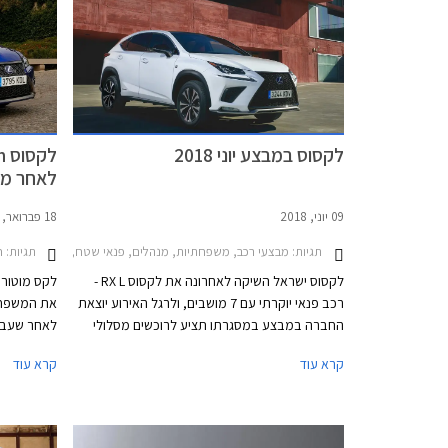
לקסוס במבצע יוני 2018
לאחר מת
09 יוני, 2018
18 פברואר, 2018
תגיות:
תגיות:
מבצעי רכב, משפחתיות, מנהלים, פנאי שטח, לקסוס, לקסוס CT 2014-2018, לקסוס IS Hybrid 2018-2021, לקסוס NX 2018-2021מחירון ר
חד
לקסוס ישראל השיקה לאחרונה את לקסוס RX L -
לקס מוטורס
רכב פנאי יוקרתי עם 7 מושבים, ולרגל האירוע יוצאת
החברה במבצע במסגרתו תציע לרוכשים מסלולי
לאחר שעבר
מימון נוחים, טרייד-אין, והנחות על מגוון דגמים.
עדכוני עיצו
קרא עוד
קרא עוד
המבצע יערך בין התאריכים 15-13 ביוני בכל אולמות
השינויים בע
התצוגה של לקסוס אשר יהיו פתוחים לקהל בימים ד'-
שפת העיצוב
ה' בין השעות 8:00-20:00 וביום ו' עד השעה 15:00.
שעון החול 