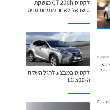
לקסוס CT 200h מושקת
בישראל לאחר מתיחת פנים
CTלקסוס IS300h 2013-2017
ות לא
 מחדש
לקסוס במבצע לרגל השקת
ה-LC 500
ל את
רימיום
ו הולכות
ח כולם
צג עוד
ימיום בו
י פחות.