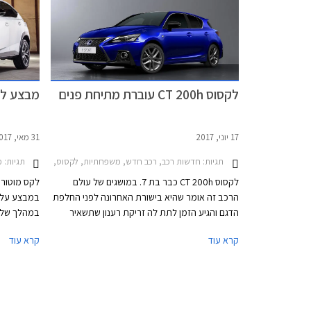
בצורת ראש
ומשתלבת בק
בדלת תא המ
ניתן להבחי
הנוסעים מת
לקסוס CT 200h עוברת מתיחת פנים
מבצע לקסוס
לדלתות ולק
מחשב הדרך
17 יוני, 2017
31 מאי, 2017
תגיות:
חדשות רכב, רכב חדש, משפחתיות, לקסוס, לקסוס CT 2014-2018לקסוס CT 2018-2020
תגיות:
מבצע
לקסוס CT 200h כבר בת 7. במושגים של עולם
לקס מוטורס
הרכב זה אומר שהיא בישורת האחרונה לפני החלפת
הדגם והגיע הזמן לתת לה זריקת רענון שתשאיר
במהלך שלו
אותה עדכנית מבחינת עיצוב ומפרט טכנולוגי מול
עד 29,000 ₪, תנאי מימון נוחים, ומסלולי טרייד-אין.
קרא עוד
קרא עוד
המתחרות אאודי A3, ב.מ.וו סדרה 1, ומרצדס A
קלאס.