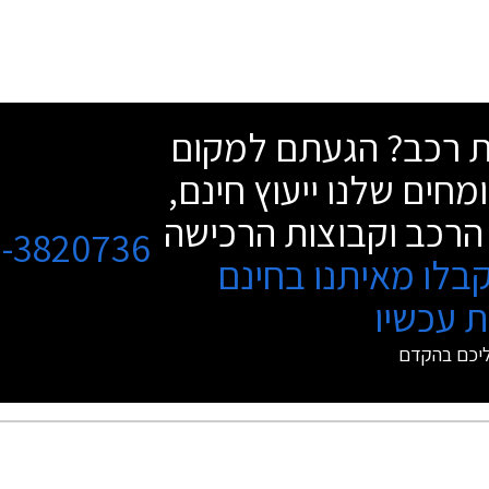
שת רכב? הגעתם למקום
מחים שלנו ייעוץ חינם,
הרכב וקבוצות הרכישה
3-3820736
בלו מאיתנו בחינם
 עכשיו
ליכם בהקדם