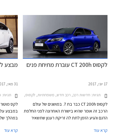
התצוגה של לקסוס אשר יהיו פתוחים לקהל בימים ד'-
שפת העיצוב
ה' בין השעות 8:00-20:00 וביום ו' עד השעה 15:00.
שעון החול 
בצורת ראש
ומשתלבת בק
בדלת תא המ
ניתן להבחי
הנוסעים מת
לקסוס CT 200h עוברת מתיחת פנים
מבצע לקסוס
לדלתות ולק
מחשב הדרך
17 יוני, 2017
31 מאי, 2017
תגיות:
חדשות רכב, רכב חדש, משפחתיות, לקסוס, לקסוס CT 2014-2018לקסוס CT 2018-2020
תגיות:
מבצע
לקסוס CT 200h כבר בת 7. במושגים של עולם
לקס מוטורס
הרכב זה אומר שהיא בישורת האחרונה לפני החלפת
הדגם והגיע הזמן לתת לה זריקת רענון שתשאיר
במהלך שלו
אותה עדכנית מבחינת עיצוב ומפרט טכנולוגי מול
עד 29,000 ₪, תנאי מימון נוחים, ומסלולי טרייד-אין.
קרא עוד
קרא עוד
המתחרות אאודי A3, ב.מ.וו סדרה 1, ומרצדס A
קלאס.