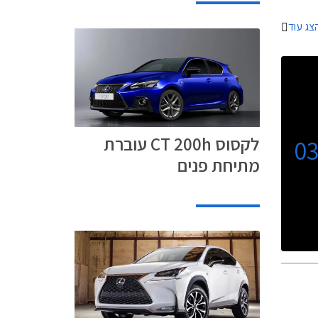
ח כולם
צג עוד
ימיום בו
י פחות.
לקסוס CT 200h עוברת
0
מתיחת פנים