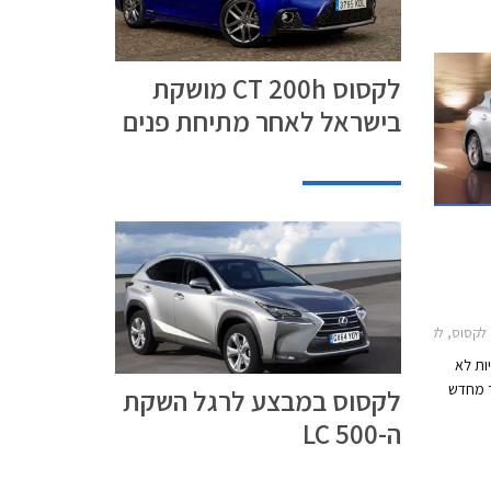
ם לקהל
8:00 וביום ו' עד
לקסוס CT 200h מושקת
בישראל לאחר מתיחת פנים
CTלקסוס IS300h 2013-2017
ות לא
 מחדש
לקסוס במבצע לרגל השקת
ה-LC 500
ל את
רימיום
ו הולכות