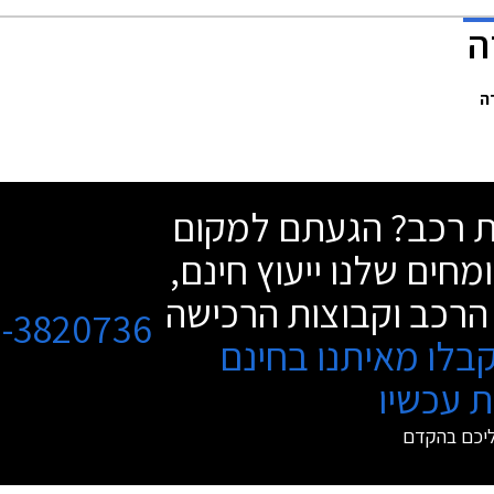
שת רכב? הגעתם למקום
מחים שלנו ייעוץ חינם,
הרכב וקבוצות הרכישה
3-3820736
בלו מאיתנו בחינם
 עכשיו
ליכם בהקדם