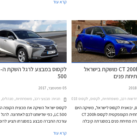
קרא עוד
יים בארבעת אולמות התצוגה של לקסוס
פתוחים לקהל בימים
פתח תקווה, הרצליה, וחיפה.
וביום ו' עד השעה 15:00.
לקסוס CT 200h מושקת בישראל
לק
יחת פנים
500
05 ספטמבר, 2017
כב
שות רכב, משפחתיות, לקסוס, לקסוס CT 2014-2018, לקסוס CT 2018-2020, מחירון רכבלקסוס CT 200h 2018
תגיות:
מבצעי רכב, משפחתיות, מנהלים, פנאי שטח, לקסוס, לקסוס CT 2014-2018, לקסוס -2017
, יבואנית לקסוס לישראל, משיקה היום
לקסוס ישראל השיקה את מכונית הקופה ה
את המשפחתית הקומפקטית לקסוס CT 200h
LC 500, כפי שדיווחנו לכם לאחרונה. לרגל
ה מתיחת פנים במסגרתה קיבלה
עורכת החברה מבצע במסגרתו תציע לרוכ
ב לצד אבזור נוחות ובטיחות עדכני.
מסלולי מימון, טרייד אין והנחות על מגוון דג
קרא עוד
יצוב החיצוני מתמקדים ביישור קו עם
המבצע יערך בין התאריכים -8