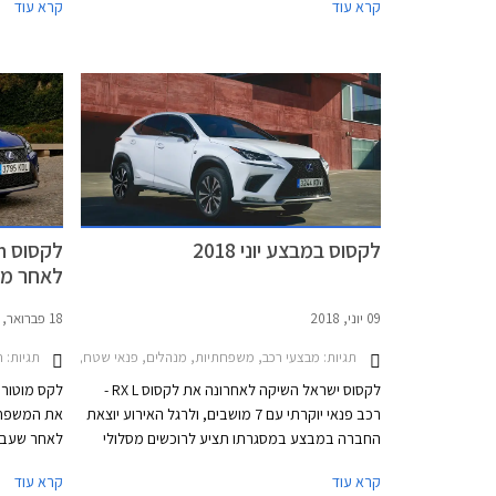
קרא עוד
קרא עוד
01.11.2019 בכל אולמות התצוגה של לקסוס
המבצע יתק
בישראל.
בירושלים, 
לקסוס במבצע יוני 2018
לאחר מת
09 יוני, 2018
18 פברואר, 2018
תגיות:
תגיות:
מבצעי רכב, משפחתיות, מנהלים, פנאי שטח, לקסוס, לקסוס CT 2014-2018, לקסוס IS Hybrid 2018-2021, לקסוס NX 2018-2021מחירון ר
חד
לקסוס ישראל השיקה לאחרונה את לקסוס RX L -
לקס מוטורס
רכב פנאי יוקרתי עם 7 מושבים, ולרגל האירוע יוצאת
החברה במבצע במסגרתו תציע לרוכשים מסלולי
לאחר שעבר
מימון נוחים, טרייד-אין, והנחות על מגוון דגמים.
עדכוני עיצו
קרא עוד
קרא עוד
המבצע יערך בין התאריכים 15-13 ביוני בכל אולמות
השינויים בע