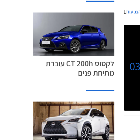
ח כולם
צג עוד
ימיום בו
י פחות.
לקסוס CT 200h עוברת
0
מתיחת פנים