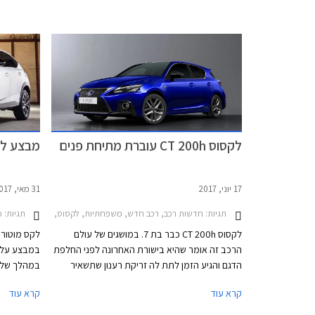
התצוגה של לקסוס אשר יהיו פתוחים לקהל בימים ד'-
שפת העיצוב
ה' בין השעות 8:00-20:00 וביום ו' עד השעה 15:00.
שעון החול 
בצורת ראש
ומשתלבת בק
בדלת תא המ
ניתן להבחי
הנוסעים מת
לקסוס CT 200h עוברת מתיחת פנים
מבצע לקסוס
לדלתות ולק
מחשב הדרך
17 יוני, 2017
31 מאי, 2017
תגיות:
חדשות רכב, רכב חדש, משפחתיות, לקסוס, לקסוס CT 2014-2018לקסוס CT 2018-2020
תגיות:
מבצע
לקסוס CT 200h כבר בת 7. במושגים של עולם
לקס מוטורס
הרכב זה אומר שהיא בישורת האחרונה לפני החלפת
הדגם והגיע הזמן לתת לה זריקת רענון שתשאיר
במהלך שלו
אותה עדכנית מבחינת עיצוב ומפרט טכנולוגי מול
עד 29,000 ₪, תנאי מימון נוחים, ומסלולי טרייד-אין.
קרא עוד
קרא עוד
המתחרות אאודי A3, ב.מ.וו סדרה 1, ומרצדס A
קלאס.