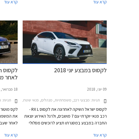
קרא עוד
קרא עוד
01.11.2019 בכל אולמות התצוגה של לקסוס
המבצע יתק
בישראל.
בירושלים, 
לקסוס במבצע יוני 2018
לאחר מת
09 יוני, 2018
18 פברואר, 2018
תגיות:
תגיות:
מבצעי רכב, משפחתיות, מנהלים, פנאי שטח, לקסוס, לקסוס CT 2014-2018, לקסוס IS Hybrid 2018-2021, לקסוס NX 2018-2021מחירון ר
חד
לקסוס ישראל השיקה לאחרונה את לקסוס RX L -
לקס מוטורס
רכב פנאי יוקרתי עם 7 מושבים, ולרגל האירוע יוצאת
החברה במבצע במסגרתו תציע לרוכשים מסלולי
לאחר שעבר
מימון נוחים, טרייד-אין, והנחות על מגוון דגמים.
עדכוני עיצו
קרא עוד
קרא עוד
המבצע יערך בין התאריכים 15-13 ביוני בכל אולמות
השינויים בע