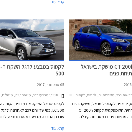
קרא עוד
יים בארבעת אולמות התצוגה של לקסוס
פתוחים לקהל בימים
פתח תקווה, הרצליה, וחיפה.
וביום ו' עד השעה 15:00.
לקסוס CT 200h מושקת בישראל
לק
יחת פנים
500
05 ספטמבר, 2017
כב
שות רכב, משפחתיות, לקסוס, לקסוס CT 2014-2018, לקסוס CT 2018-2020, מחירון רכבלקסוס CT 200h 2018
תגיות:
מבצעי רכב, משפחתיות, מנהלים, פנאי שטח, לקסוס, לקסוס CT 2014-2018, לקסוס -2017
, יבואנית לקסוס לישראל, משיקה היום
לקסוס ישראל השיקה את מכונית הקופה ה
את המשפחתית הקומפקטית לקסוס CT 200h
LC 500, כפי שדיווחנו לכם לאחרונה. לרגל
ה מתיחת פנים במסגרתה קיבלה
עורכת החברה מבצע במסגרתו תציע לרוכ
ב לצד אבזור נוחות ובטיחות עדכני.
מסלולי מימון, טרייד אין והנחות על מגוון דג
קרא עוד
יצוב החיצוני מתמקדים ביישור קו עם
המבצע יערך בין התאריכים -8