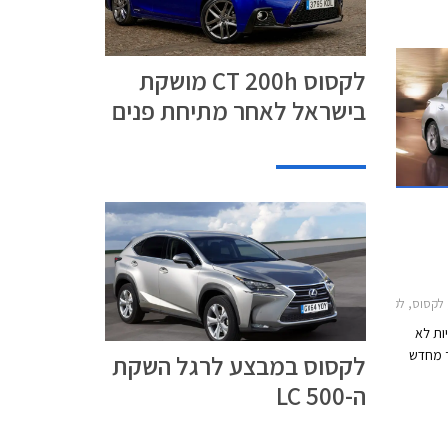
ם לקהל
8:00 וביום ו' עד
לקסוס CT 200h מושקת
בישראל לאחר מתיחת פנים
CTלקסוס IS300h 2013-2017
ות לא
 מחדש
לקסוס במבצע לרגל השקת
ה-LC 500
ל את
רימיום
ו הולכות