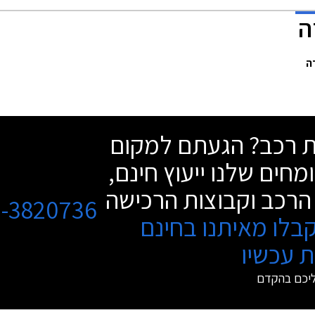
שת רכב? הגעתם למקום
מחים שלנו ייעוץ חינם,
הרכב וקבוצות הרכישה
3-3820736
בלו מאיתנו בחינם
 עכשיו
ליכם בהקדם