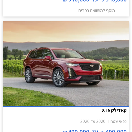
הוסף להשוואת רכבים
קאדילק XT6
פנאי שטח
2020
עד
2026
499,990
עד
499,990