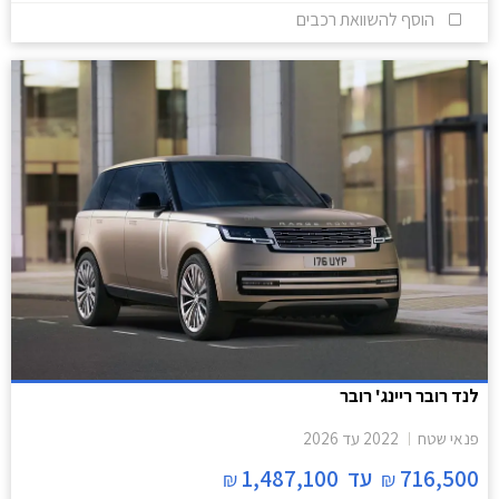
הוסף להשוואת רכבים
לנד רובר ריינג' רובר
פנאי שטח
2022
עד
2026
716,500
עד
1,487,100
₪
₪