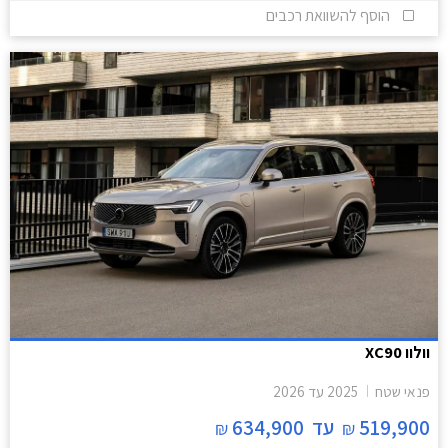
הוסף להשוואת רכבים
וולוו XC90
פנאי שטח
2025
עד
2026
519,900
עד
634,900
₪
₪