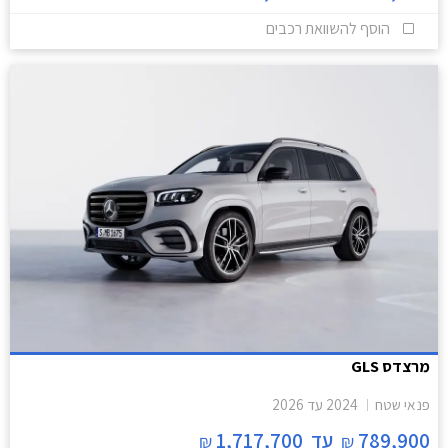
הוסף להשוואת רכבים
מרצדס GLS
פנאי שטח
2024
עד
2026
789,900
עד
1,717,700
₪
₪