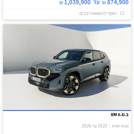
874,900
עד
1,039,900
₪
₪
הוסף להשוואת רכבים
ב.מ.וו XM
פנאי שטח
2023
עד
2026