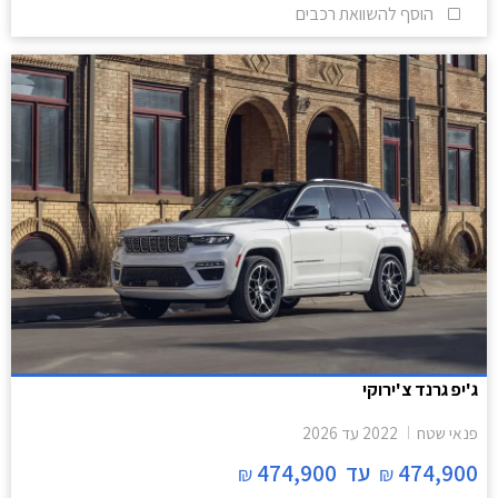
הוסף להשוואת רכבים
ג'יפ גרנד צ'ירוקי
פנאי שטח
2022
עד
2026
474,900
עד
474,900
₪
₪