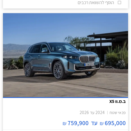
הוסף להשוואת רכבים
ב.מ.וו X5
פנאי שטח
2024
עד
2026
695,000
עד
759,900
₪
₪