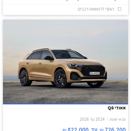
הוסף להשוואת רכבים
אאודי Q8
פנאי שטח
2024
עד
2026
726,200
עד
822,000
₪
₪