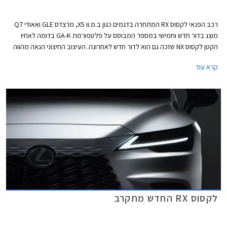
רכב הפנאי לקסוס RX המתחרה בדגמים כגון ב.מ.וו X5, מרצדס GLE ואאודי Q7
מוצג בדור חדש וחמישי במספר המבוסס על פלטפורמת GA-K בדומה לאחיו
הקטן לקסוס NX שזכה גם הוא לדור חדש לאחרונה. העיצוב החיצוני הנאה מהווה
אבולוציה של הדור הקודם אך תא הנוסעים משנה גישה ומאמץ עיצוב נקי
קרא עוד
וטכנולוגי. מעתה יוצע הדגם גם עם מערכת הנעה היברידית נטענת PHEV
כמקובל בסגמנט.
לקסוס RX החדש מתקרב