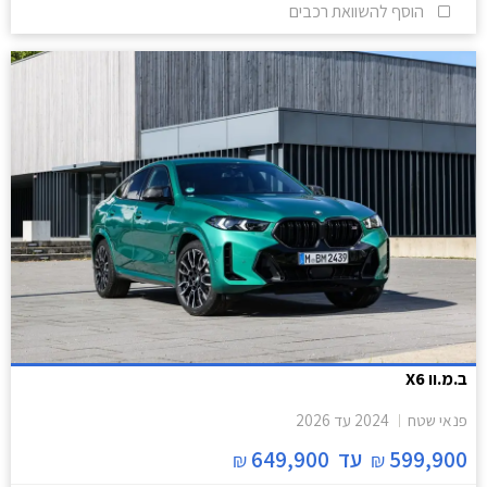
הוסף להשוואת רכבים
ב.מ.וו X6
פנאי שטח
2024
עד
2026
599,900
עד
649,900
₪
₪