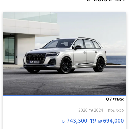
אאודי Q7
פנאי שטח
2024
עד
2026
694,000
עד
743,300
₪
₪