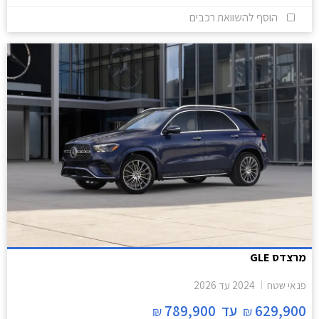
הוסף להשוואת רכבים
מרצדס GLE
פנאי שטח
2024
עד
2026
629,900
עד
789,900
₪
₪