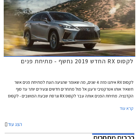
לקסוס RX החדש 2019 נחשף - מתיחת פנים
לקסוס RX איתנו מזה 4 שנים, מה שאומר שהגיעה העת למתיחת פנים אשר
תשאיר אותו אטרקטיבי ורענן אל מול מתחרים חדשים וצעירים יותר עד סוף
הקדנציה. מתיחת הפנים אותה עבר לקסוס RX וגרסת שבעת המושבים - לקסוס
RX-L כוללת עדכוני עיצוב, מערכת מולטימדיה חדישה, אבזור בטיחות מעודכן,
קרא עוד
ואופציה לחבילת F SPORT.
הצג עוד
רכבים מתחרים