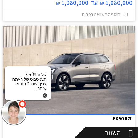
1,080,000
עד
1,080,000
₪
₪
הוסף להשוואת רכבים
שלום 👋 אני
הצ'אטבוט של האתר!
צריך עזרה? התחל
שיחה.
וולוו EX90
פנאי שטח
2025
עד
2026
השווה