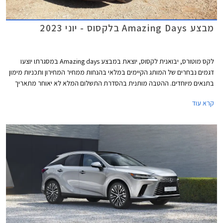
מבצע Amazing Days בלקסוס - יוני 2023
לקס מוטורס, יבואנית לקסוס, יוצאת במבצע Amazing days במסגרתו יוצעו
דגמים נבחרים של המותג הקיימים במלאי בהנחות ממחיר המחירון ותכניות מימון
בתנאים מיוחדים. ההטבה מותנית בהסדרת התשלום המלא לא יאוחר מתאריך
ה- 24.06.2023. המבצע יתקיים בכל אולמות התצוגה של לקסוס בין התאריכים
קרא עוד
14-16 ביוני או עד גמר המלאי.