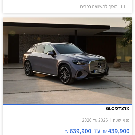
הוסף להשוואת רכבים
מרצדס GLC
פנאי שטח
2026
עד
2026
439,900
עד
639,900
₪
₪