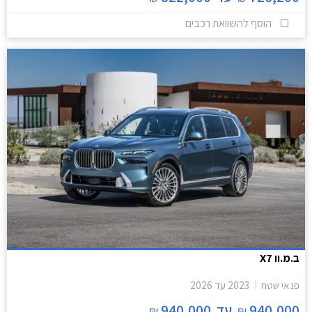
הוסף להשוואת רכבים
ב.מ.וו X7
פנאי שטח
2023
עד
2026
940,000
עד
940,000
₪
₪