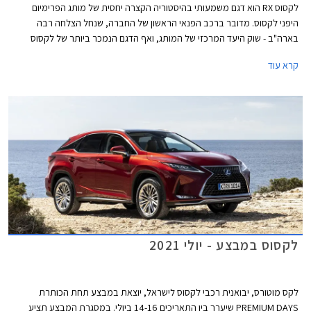
לקסוס RX הוא דגם משמעותי בהיסטוריה הקצרה יחסית של מותג הפרימיום
היפני לקסוס. מדובר ברכב הפנאי הראשון של החברה, שנחל הצלחה רבה
בארה"ב - שוק היעד המרכזי של המותג, ואף הדגם הנמכר ביותר של לקסוס
בארצות הברית. לקסוס RX היה הדגם הראשון של לקסוס שהציע מערכת הנעה
קרא עוד
היברידית שהפכה למזוהה כל כך עם המותג.
לקסוס במבצע - יולי 2021
לקס מוטורס, יבואנית רכבי לקסוס לישראל, יוצאת במבצע תחת הכותרת
PREMIUM DAYS שיערך בין התאריכים 14-16 ביולי. במסגרת המבצע תציע