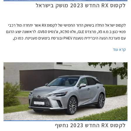
לקסוס RX החדש 2023 מושק בישראל
לקסוס ישראל החלה בשיווק הדור החמישי של לקסוס RX אשר יתחרה מול רכבי
פנאי כגון ב.מ.וו X5, מרצדס GLE, וולוו XC90, וג'נסיס GV80. לראשונה יוצע הדגם
עם מערכת הנעה היברידית נטענת PHEV ובגרסת ביצועים מעניינת. כמו כן,
בשלב זה לא מתוכננת גרסת 7 מושבים כפי שהייתה בדור היוצא.
קרא עוד
לקסוס RX החדש 2023 נחשף