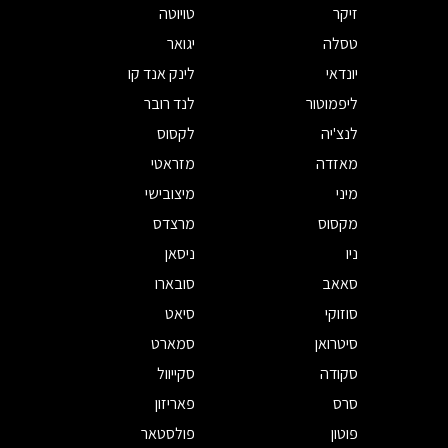
זיקר
טויוטה
טסלה
יגואר
יונדאי
לינק אנד קו
ליפמוטור
לנד רובר
לנצ'יה
לקסוס
מאזדה
מזראטי
מיני
מיצובישי
מקסוס
מרצדס
ניו
ניסאן
סאאב
סובארו
סוזוקי
סיאט
סיטרואן
סמארט
סקודה
סקייוול
סרס
פאריזון
פוטון
פולסטאר