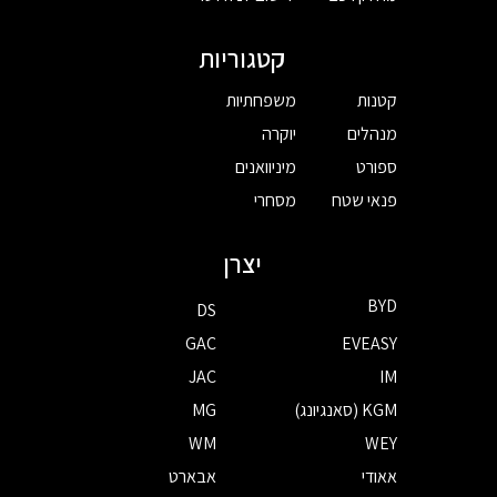
קטגוריות
קטנות
משפחתיות
מנהלים
יוקרה
ספורט
מיניוואנים
פנאי שטח
מסחרי
יצרן
BYD
DS
GAC
EVEASY
JAC
IM
KGM (סאנגיונג)
MG
WM
WEY
אאודי
אבארט