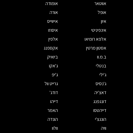
אווטאר
אומודה
אופל
אורה
איון
אייווייס
אינפיניטי
איסוזו
אלפא רומיאו
אלפין
אסטון מרטין
אקספנג
ב.מ.וו
ביואיק
בנטלי
ג'אקו
ג'ילי
ג'יפ
ג'נסיס
גרייט וול
דאצ'יה
דודג'
דונגפנג
דייהו
דייהטסו
האמר
הונגצ'י
הונדה
וויה
וולוו