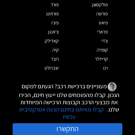
פולקסווגן
פורד
פורשה
פורתינג
פיאט
פיג'ו
פרארי
צ'אנגן
צ'רי
קאדילק
קופרה
קיה
קרייזלר
רובר
רנו
שברולט
מעוניינים ברכישת רכב? הגעתם למקום
הנכון. קבלו מהמומחים שלנו ייעוץ חינם, הכירו
את מבצעי הרכב וקבוצות הרכישה המיוחדות
שלנו.
קבלו מאיתנו בחינם הצעה אטרקטיבית
עכשיו
התקשרו