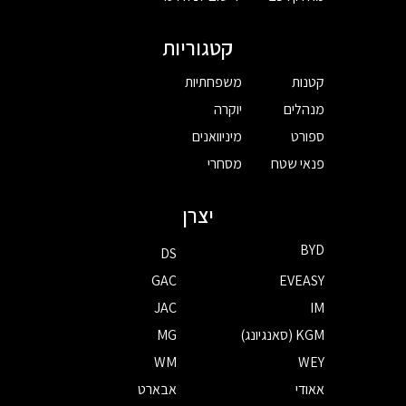
קטגוריות
קטנות
משפחתיות
מנהלים
יוקרה
ספורט
מיניוואנים
פנאי שטח
מסחרי
יצרן
BYD
DS
GAC
EVEASY
JAC
IM
KGM (סאנגיונג)
MG
WM
WEY
אאודי
אבארט