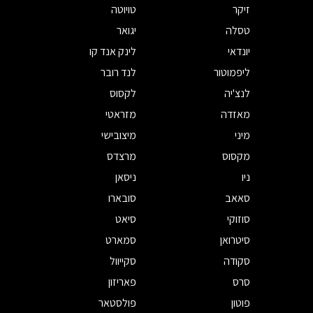
זיקר
טויוטה
טסלה
יגואר
יונדאי
לינק אנד קו
ליפמוטור
לנד רובר
לנצ'יה
לקסוס
מאזדה
מזראטי
מיני
מיצובישי
מקסוס
מרצדס
ניו
ניסאן
סאאב
סובארו
סוזוקי
סיאט
סיטרואן
סמארט
סקודה
סקייוול
סרס
פאריזון
פוטון
פולסטאר