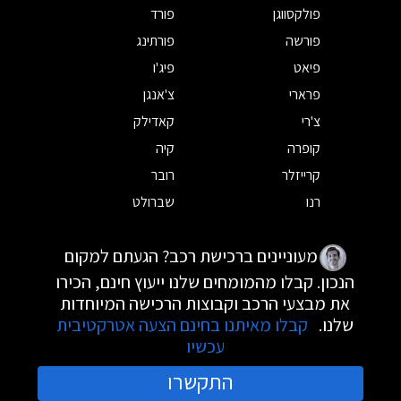
פולקסווגן
פורד
פורשה
פורתינג
פיאט
פיג'ו
פרארי
צ'אנגן
צ'רי
קאדילק
קופרה
קיה
קרייזלר
רובר
רנו
שברולט
מעוניינים ברכישת רכב? הגעתם למקום
הנכון. קבלו מהמומחים שלנו ייעוץ חינם, הכירו
את מבצעי הרכב וקבוצות הרכישה המיוחדות
שלנו.
קבלו מאיתנו בחינם הצעה אטרקטיבית
עכשיו
התקשרו