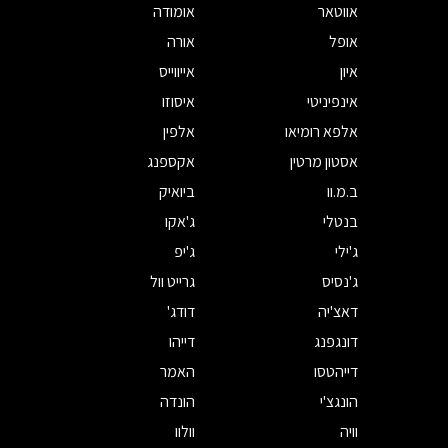
אווטאר
אומודה
אופל
אורה
איון
אייווייס
אינפיניטי
איסוזו
אלפא רומיאו
אלפין
אסטון מרטין
אקספנג
ב.מ.וו
ביואיק
בנטלי
ג'אקו
ג'ילי
ג'יפ
ג'נסיס
גרייט וול
דאצ'יה
דודג'
דונגפנג
דייהו
דייהטסו
האמר
הונגצ'י
הונדה
וויה
וולוו