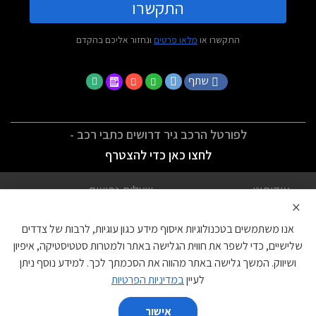
התקשרו
התקשרו או
מלאו פרטים
ונחזור אליכם בהקדם
שתף
לפורטל הרכב גיר דרושים כתבי רכב -
לחצו כאן כדי להצטרף
אודותינו
שאלות נפוצות
×
לתנאי השימוש
מדיניות פרטיות
אנו משתמשים בטכנולוגיות איסוף מידע כגון עוגיות, לרבות של צדדים
הצהרת נגישות
צור קשר
שלישיים, כדי לשפר את חווית הגלישה באתר ולמטרות סטטיסטיקה, איפיון
ושיווק. המשך גלישה באתר מהווה את הסכמתך לכך. למידע נוסף ניתן
עוגיות
לעיין
במדיניות הפרטיות
אישור