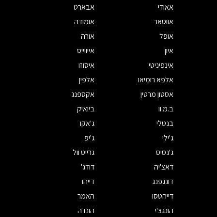
אאודי
אבארט
אווטאר
אומודה
אופל
אורה
איון
אייווייס
אינפיניטי
איסוזו
אלפא רומיאו
אלפין
אסטון מרטין
אקספנג
ב.מ.וו
ביואיק
בנטלי
ג'אקו
ג'ילי
ג'יפ
ג'נסיס
גרייט וול
דאצ'יה
דודג'
דונגפנג
דייהו
דייהטסו
האמר
הונגצ'י
הונדה