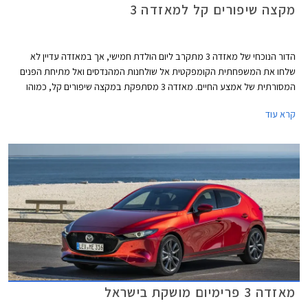
מקצה שיפורים קל למאזדה 3
הדור הנוכחי של מאזדה 3 מתקרב ליום הולדת חמישי, אך במאזדה עדיין לא
שלחו את המשפחתית הקומפקטית אל שולחנות המהנדסים ואל מתיחת הפנים
המסורתית של אמצע החיים. מאזדה 3 מסתפקת במקצה שיפורים קל, כמוהו
עברו דגמים רבים של היצרנית בשנים האחרונות. בשלב זה אישרה היצרנית כי
קרא עוד
הדגמים המשודרגים יגיעו ליפן ולאוסטרליה, השוק האירופאי והאמריקאי יקבלו
אותם בהמשך.
מאזדה 3 פרימיום מושקת בישראל