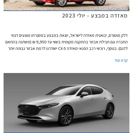
מאזדה במבצע - יולי 2023
דלק מוטורס, יבואנית מאזדה לישראל, יוצאת במבצע במסגרתו מוצעים דגמי
החברה עם חבילת אבזור בהתקנה מקומית בשווי עד 9,950 ₪ (משתנה בהתאם
לדגם). בנוסף, רוכשי רכב הפנאי מאזדה CX-5 ישודרגו לרמת אבזור גבוהה יותר
ללא תוספת תשלום. המבצע יערך בין התאריכים 7-14 ביולי בכל אולמות
קרא עוד
התצוגה של מאזדה ברחבי הארץ.