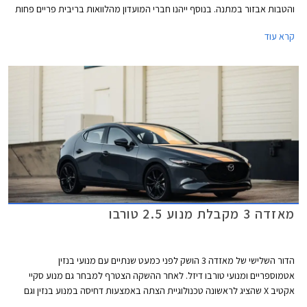
והטבות אבזור במתנה. בנוסף ייהנו חברי המועדון מהלוואות בריבית פריים פחות
0.4% בבנק הבינלאומי-אוצר החייל, ומאפשרות לרכישת הרכב באמצעות
קרא עוד
תוכנית המימון חבר ליס. המבצע יתקיים בכל אולמות התצוגה של מאזדה בין
התאריכים 19.02.2021-19.03.2021.
מאזדה 3 מקבלת מנוע 2.5 טורבו
הדור השלישי של מאזדה 3 הושק לפני כמעט שנתיים עם מנועי בנזין
אטמוספריים ומנועי טורבו דיזל. לאחר ההשקה הצטרף למבחר גם מנוע סקיי
אקטיב X שהציג לראשונה טכנולוגיית הצתה באמצעות דחיסה במנוע בנזין וגם
מערכת מיקרו היברידית במתח 24V. מאזדה רמזה שאינה מאמינה במנועי