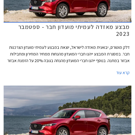
מבצע מאזדה לעמיתי מועדון חבר - ספטמבר
2023
דלק מוטורס, יבואנית מאזדה לישראל, יוצאת במבצע לעמיתי מועדון הצרכנות
חבר. במסגרת המבצע ייהנו חברי המועדון מהנחות ממחיר המחירון ומחבילות
אבזור במתנה. בנוסף ייהנו חברי המועדון מהנחה בגובה 20% על הזמנת אבזור
בהתקנה מקומית, אפשרות לתשלום עד 30,000 בכרטיס האשראי של המועדון,
קרא עוד
הלוואה בריבית פריים מינוס 0.4% בבנק הבינלאומי-אוצר החייל, ומאפשרות
לרכישת הרכב באמצעות תוכנית המימון חבר ליס. המבצע יתקיים בכל אולמות
התצוגה של מאזדה בין התאריכים 12.09.2023-13.10.2023.