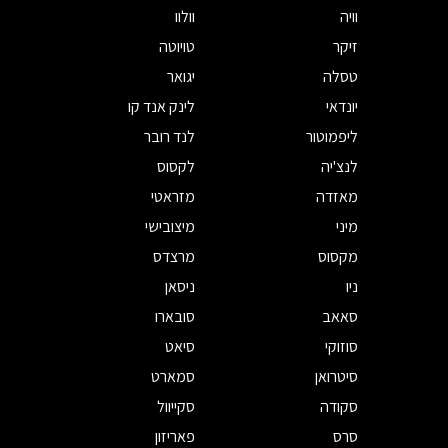
וויה
וולוו
זיקר
טויוטה
טסלה
יגואר
יונדאי
לינק אנד קו
ליפמוטור
לנד רובר
לנצ'יה
לקסוס
מאזדה
מזראטי
מיני
מיצובישי
מקסוס
מרצדס
ניו
ניסאן
סאאב
סובארו
סוזוקי
סיאט
סיטרואן
סמארט
סקודה
סקייוול
סרס
פאריזון