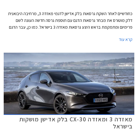
כחודשיים לאחר השקת גרסאות בלק אדישן לדגמי מאזדה 3, מרחיבה היבואנית
דלק מוטורס את מבחר גרסאות הדגם עם תוספת גרסה חדשה העונה לשם
פרימיום ומתמקמת בראש היצע גרסאות מאזדה 3 בישראל. כמו כן, עבר הדגם
לאחרונה רענון קל במסגרתו נוסף למבחר הצבעים גוון פלטיניום זהוב חדש.
קרא עוד
מאזדה 3 ומאזדה CX-30 בלק אדישן מושקות
בישראל