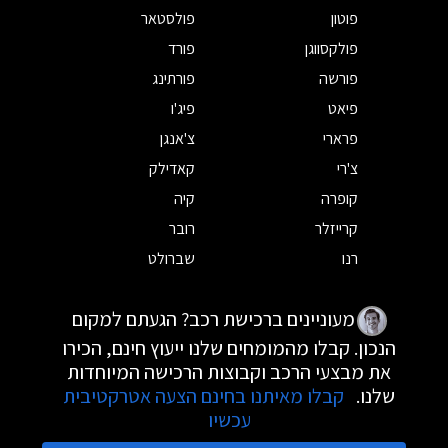
פוטון
פולסטאר
פולקסווגן
פורד
פורשה
פורתינג
פיאט
פיג'ו
פרארי
צ'אנגן
צ'רי
קאדילק
קופרה
קיה
קרייזלר
רובר
רנו
שברולט
מעוניינים ברכישת רכב? הגעתם למקום
הנכון. קבלו מהמומחים שלנו ייעוץ חינם, הכירו
את מבצעי הרכב וקבוצות הרכישה המיוחדות
שלנו.
קבלו מאיתנו בחינם הצעה אטרקטיבית
עכשיו