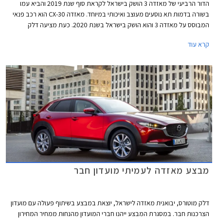
הדור הרביעי של מאזדה 3 הושק בישראל לקראת סוף שנת 2019 והביא עמו
בשורה בדמות תא נוסעים מעוצב ואיכותי במיוחד. מאזדה CX-30 הוא רכב פנאי
המבוסס על מאזדה 3 והוא הושק בישראל בשנת 2020. כעת מציעה דלק
מוטורס, יבואנית מאזדה לישראל, את דגמי מאזדה 3 ומאזדה CX-30 עם חבילות
קרא עוד
בלק אדישן (Black Edition) כאופציה.
מבצע מאזדה לעמיתי מועדון חבר
דלק מוטורס, יבואנית מאזדה לישראל, יוצאת במבצע בשיתוף פעולה עם מועדון
הצרכנות חבר. במסגרת המבצע ייהנו חברי המועדון מהנחות ממחיר המחירון