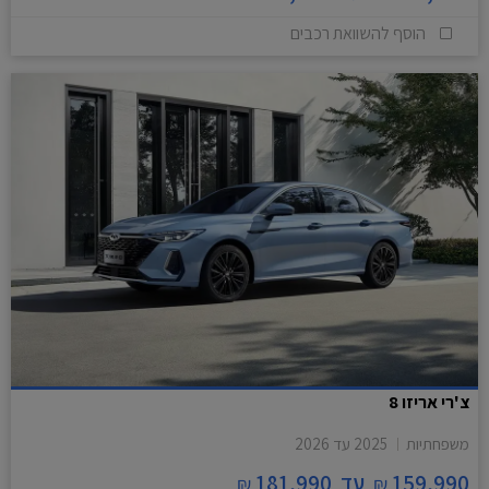
הוסף להשוואת רכבים
צ'רי אריזו 8
משפחתיות
2025
עד
2026
159,990
עד
181,990
₪
₪