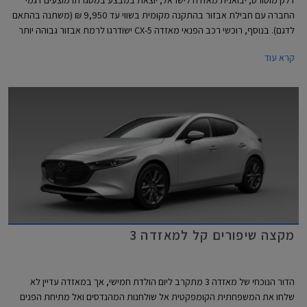
דלק מוטורס, יבואנית מאזדה לישראל, יוצאת במבצע במסגרתו מוצעים דגמי
החברה עם חבילת אבזור בהתקנה מקומית בשווי עד 9,950 ₪ (משתנה בהתאם
לדגם). בנוסף, רוכשי רכב הפנאי מאזדה CX-5 ישודרגו לרמת אבזור גבוהה יותר
ללא תוספת תשלום. המבצע יערך בין התאריכים 7-14 ביולי בכל אולמות
קרא עוד
התצוגה של מאזדה ברחבי הארץ.
מקצה שיפורים קל למאזדה 3
הדור הנוכחי של מאזדה 3 מתקרב ליום הולדת חמישי, אך במאזדה עדיין לא
שלחו את המשפחתית הקומפקטית אל שולחנות המהנדסים ואל מתיחת הפנים