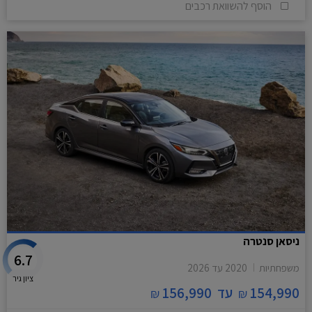
הוסף להשוואת רכבים
ניסאן סנטרה
6.7
משפחתיות
2020
עד
2026
ציון גיר
154,990
עד
156,990
₪
₪