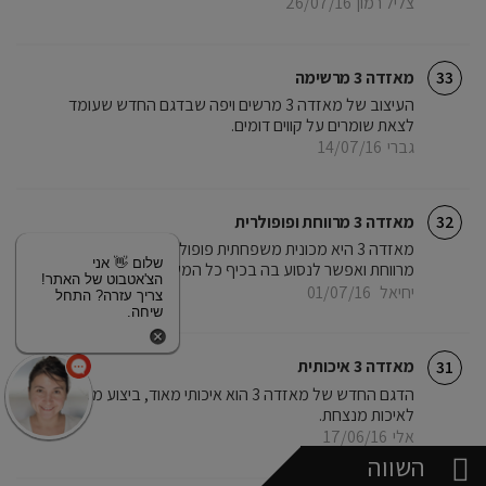
צליל רמון
26/07/16
מאזדה 3 מרשימה
33
העיצוב של מאזדה 3 מרשים ויפה שבדגם החדש שעומד
לצאת שומרים על קווים דומים.
גברי
14/07/16
מאזדה 3 מרווחת ופופולרית
32
מאזדה 3 היא מכונית משפחתית פופולרית כי היא כל כך
שלום 👋 אני
מרווחת ואפשר לנסוע בה בכיף כל המשפחה.
הצ'אטבוט של האתר!
יחיאל
01/07/16
צריך עזרה? התחל
שיחה.
מאזדה 3 איכותית
31
הדגם החדש של מאזדה 3 הוא איכותי מאוד, ביצוע מעולה
לאיכות מנצחת.
אלי
17/06/16
השווה