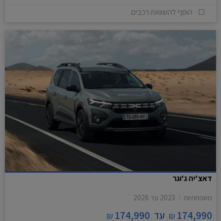
הוסף להשוואת רכבים
דאצ'יה ג'וגר
משפחתיות
2023
עד
2026
174,990
עד
174,990
₪
₪