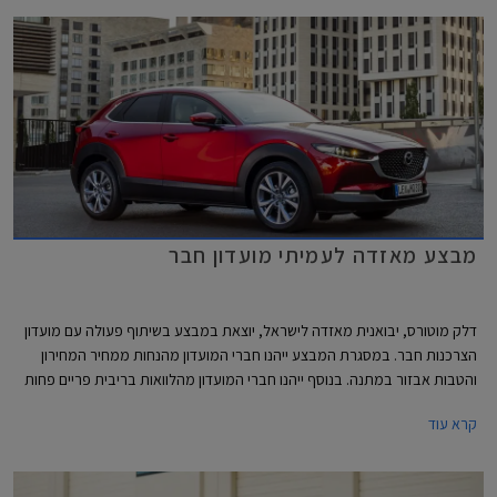
מבצע מאזדה לעמיתי מועדון חבר
דלק מוטורס, יבואנית מאזדה לישראל, יוצאת במבצע בשיתוף פעולה עם מועדון
הצרכנות חבר. במסגרת המבצע ייהנו חברי המועדון מהנחות ממחיר המחירון
והטבות אבזור במתנה. בנוסף ייהנו חברי המועדון מהלוואות בריבית פריים פחות
0.4% בבנק הבינלאומי-אוצר החייל, ומאפשרות לרכישת הרכב באמצעות
קרא עוד
תוכנית המימון חבר ליס. המבצע יתקיים בכל אולמות התצוגה של מאזדה בין
התאריכים 19.02.2021-19.03.2021.