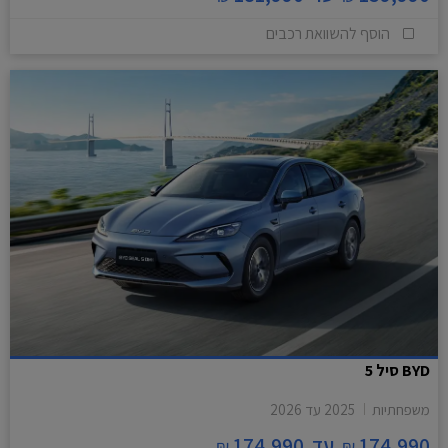
הוסף להשוואת רכבים
BYD סיל 5
משפחתיות
2025
עד
2026
174,990
עד
174,990
₪
₪