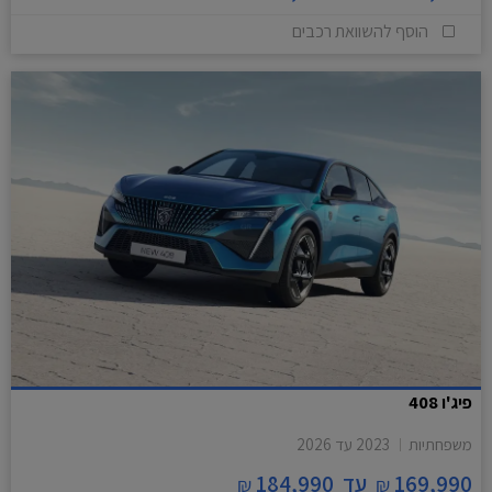
הוסף להשוואת רכבים
פיג'ו 408
משפחתיות
2023
עד
2026
169,990
עד
184,990
₪
₪