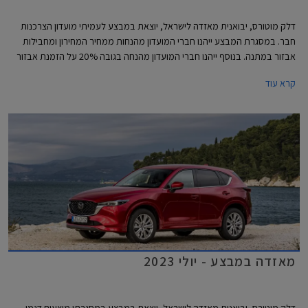
דלק מוטורס, יבואנית מאזדה לישראל, יוצאת במבצע לעמיתי מועדון הצרכנות
חבר. במסגרת המבצע ייהנו חברי המועדון מהנחות ממחיר המחירון ומחבילות
אבזור במתנה. בנוסף ייהנו חברי המועדון מהנחה בגובה 20% על הזמנת אבזור
בהתקנה מקומית, אפשרות לתשלום עד 30,000 בכרטיס האשראי של המועדון,
קרא עוד
הלוואה בריבית פריים מינוס 0.4% בבנק הבינלאומי-אוצר החייל, ומאפשרות
לרכישת הרכב באמצעות תוכנית המימון חבר ליס. המבצע יתקיים בכל אולמות
התצוגה של מאזדה בין התאריכים 12.09.2023-13.10.2023.
מאזדה במבצע - יולי 2023