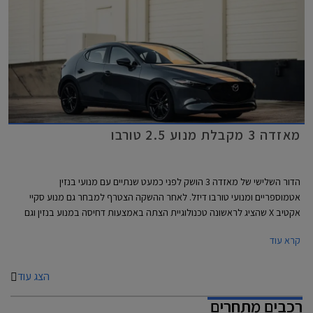
מאזדה 3 מקבלת מנוע 2.5 טורבו
הדור השלישי של מאזדה 3 הושק לפני כמעט שנתיים עם מנועי בנזין
אטמוספריים ומנועי טורבו דיזל. לאחר ההשקה הצטרף למבחר גם מנוע סקיי
אקטיב X שהציג לראשונה טכנולוגיית הצתה באמצעות דחיסה במנוע בנזין וגם
מערכת מיקרו היברידית במתח 24V. מאזדה רמזה שאינה מאמינה במנועי
קרא עוד
טורבו בנזין שנפוצים אצל המתחרות ובחרה בשיטות אחרות להפחתת צריכת
הדלק ושיפור הביצועים.
הצג עוד
רכבים מתחרים