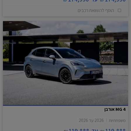
הוסף להשוואת רכבים
MG 4 אורבן
משפחתיות
2026
עד
2026
119,888
עד
119,888
₪
₪