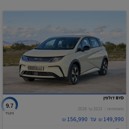
BYD דולפין
9.7
משפחתיות
2023
עד
2026
ציון גיר
149,990
עד
156,990
₪
₪