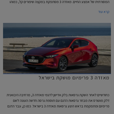
המסורתית של אמצע החיים. מאזדה 3 מסתפקת במקצה שיפורים קל, כמוהו
עברו דגמים רבים של היצרנית בשנים האחרונות. בשלב זה אישרה היצרנית כי
קרא עוד
הדגמים המשודרגים יגיעו ליפן ולאוסטרליה, השוק האירופאי והאמריקאי יקבלו
אותם בהמשך.
מאזדה 3 פרימיום מושקת בישראל
כחודשיים לאחר השקת גרסאות בלק אדישן לדגמי מאזדה 3, מרחיבה היבואנית
דלק מוטורס את מבחר גרסאות הדגם עם תוספת גרסה חדשה העונה לשם
פרימיום ומתמקמת בראש היצע גרסאות מאזדה 3 בישראל. כמו כן, עבר הדגם
לאחרונה רענון קל במסגרתו נוסף למבחר הצבעים גוון פלטיניום זהוב חדש.