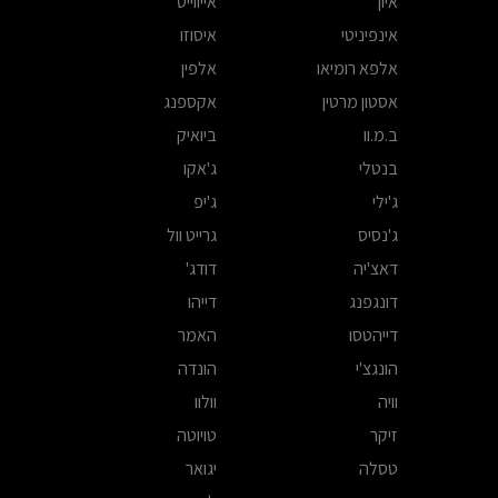
איון
אייווייס
אינפיניטי
איסוזו
אלפא רומיאו
אלפין
אסטון מרטין
אקספנג
ב.מ.וו
ביואיק
בנטלי
ג'אקו
ג'ילי
ג'יפ
ג'נסיס
גרייט וול
דאצ'יה
דודג'
דונגפנג
דייהו
דייהטסו
האמר
הונגצ'י
הונדה
וויה
וולוו
זיקר
טויוטה
טסלה
יגואר