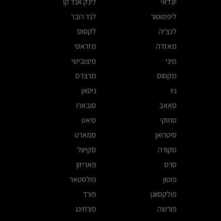
יונדאי
לינק אנד קו
ליפמוטור
לנד רובר
לנצ'יה
לקסוס
מאזדה
מזראטי
מיני
מיצובישי
מקסוס
מרצדס
ניו
ניסאן
סאאב
סובארו
סוזוקי
סיאט
סיטרואן
סמארט
סקודה
סקייוול
סרס
פאריזון
פוטון
פולסטאר
פולקסווגן
פורד
פורשה
פורתינג