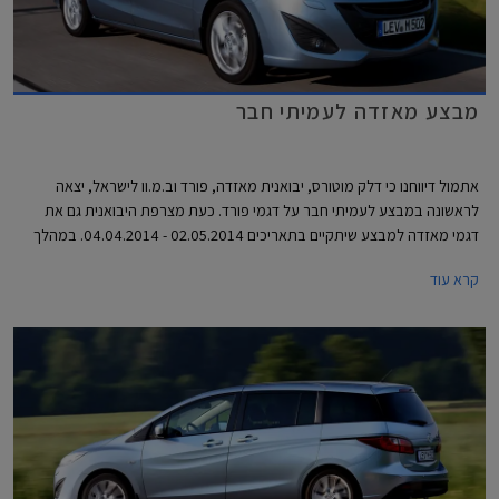
מבצע מאזדה לעמיתי חבר
אתמול דיווחנו כי דלק מוטורס, יבואנית מאזדה, פורד וב.מ.וו לישראל, יצאה
לראשונה במבצע לעמיתי חבר על דגמי פורד. כעת מצרפת היבואנית גם את
דגמי מאזדה למבצע שיתקיים בתאריכים 02.05.2014 - 04.04.2014. במהלך
המבצע יקבלו העמיתים או קרובי משפחותיהם מקרבה ראשונה הנחות ממחיר
קרא עוד
המחירון, הנחה של 20% ברכישת אבזור בהתקנה מקומית וחבילות אבזור
במתנה. כמו כן, יוצע לעמיתים מסלול "חבר ליס" במסגרתו יוכלו להנות ממסלול
ליסינג על בסיס המחיר המופחת, לשלם עד 10,000 ₪ בכרטיס האשראי של
המועדון וכן ממסלול מימון של עד 150,000 ₪ או 100% מערך הרכב.