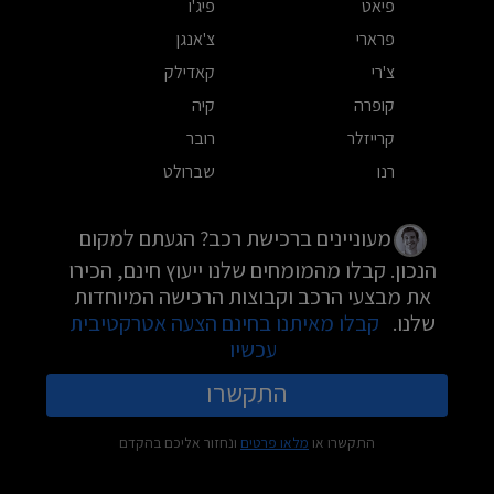
פיאט
פיג'ו
פרארי
צ'אנגן
צ'רי
קאדילק
קופרה
קיה
קרייזלר
רובר
רנו
שברולט
מעוניינים ברכישת רכב? הגעתם למקום
הנכון. קבלו מהמומחים שלנו ייעוץ חינם, הכירו
את מבצעי הרכב וקבוצות הרכישה המיוחדות
שלנו.
קבלו מאיתנו בחינם הצעה אטרקטיבית
עכשיו
התקשרו
התקשרו או
מלאו פרטים
ונחזור אליכם בהקדם