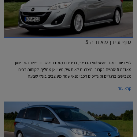
סוף עידן מאזדה 5
לפי דיווח במגזין Autocar הבריטי, בכירים במאזדה אישרו כי ייצור המיניוואן
מאזדה 5 יסתיים בקרוב והיצרנית לא תשיק מיניוואן מחליף. לקוחות רבים
מצביעים ברגליים ומעדיפים רכבי פנאי שטח מעוצבים בעלי שבעה
מקומות שהפכו לנגישים יותר בשנים האחרונות על פני מיניוואנים משעממים.
קרא עוד
בארסנל החברה קיים רכב פנאי שטח SUV גדול בעל שבעה מושבים, מאזדה
CX-9 המיועד בעיקר לשוק הצפון אמריקאי ויקר משמעותית ממאזדה 5
וממיניוואנים דוגמתו.