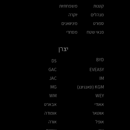
קטנות
משפחתיות
מנהלים
יוקרה
ספורט
מיניוואנים
פנאי שטח
מסחרי
יצרן
BYD
DS
GAC
EVEASY
JAC
IM
KGM (סאנגיונג)
MG
WM
WEY
אאודי
אבארט
אווטאר
אומודה
אופל
אורה