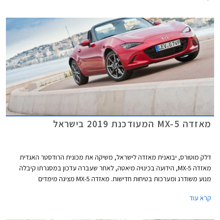
מאזדה MX-5 המעודכנת 2019 בישראל
דלק מוטורס, יבואנית מאזדה לישראל, משיקה את מכונית הרודסטר האגדית
מאזדה MX-5, הידועה בכינויה מיאטה, לאחר שעברה עדכון במסגרתו קיבלה
מנוע משודרג ומערכות בטיחות חדישות. מאזדה MX-5 מציגה מימדים
קומפקטיים, אורכה 3,915 מ"מ, רוחבה 1,735 מ"מ, גובהה 1,230 מ"מ, ובסיס
קרא עוד
הגלגלים באורך 2,310 מ"מ. תא המטען בנפח 130 ליטרים בלבד.