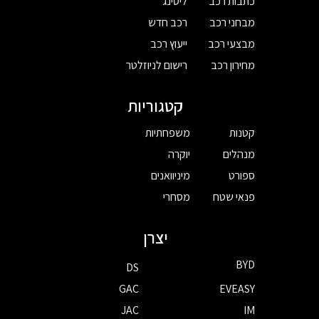
כתבות רכב
ליסינג
מבחני רכב
רכב חדש
מבצעי רכב
ייעוץ רכב
מחירון רכב
רישום לניוזלטר
קטגוריות
קטנות
משפחתיות
מנהלים
יוקרה
ספורט
מיניוואנים
פנאי שטח
מסחרי
יצרן
BYD
DS
GAC
EVEASY
JAC
IM