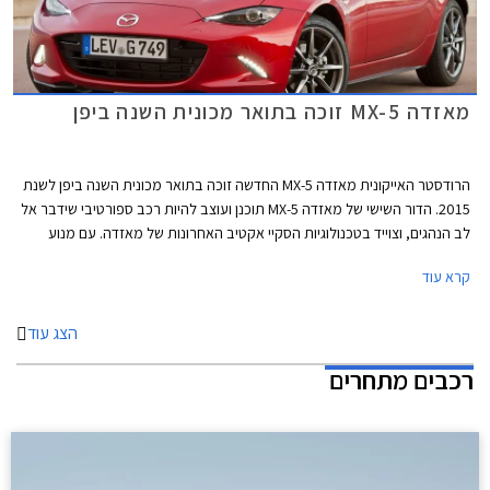
מאזדה MX-5 זוכה בתואר מכונית השנה ביפן
הרודסטר האייקונית מאזדה MX-5 החדשה זוכה בתואר מכונית השנה ביפן לשנת
2015. הדור השישי של מאזדה MX-5 תוכנן ועוצב להיות רכב ספורטיבי שידבר אל
לב הנהגים, וצוייד בטכנולוגיות הסקיי אקטיב האחרונות של מאזדה. עם מנוע
קדמי, הנעה אחורית ושלדה קלת משקל, מצליחה מאזדה MX-5 החדשה לשמר
קרא עוד
את מסורת קודמותיה ולספק סגנון וחווית נהיגה מהנה.
הצג עוד
רכבים מתחרים