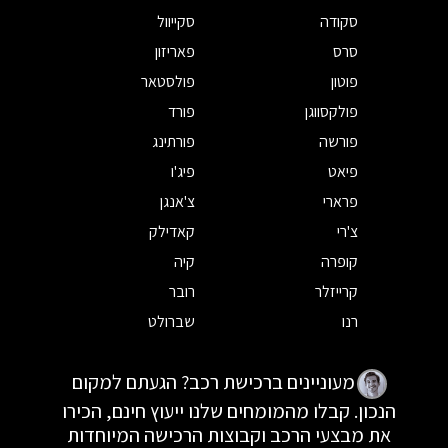
סקודה
סקייוול
סרס
פאריזון
פוטון
פולסטאר
פולקסווגן
פורד
פורשה
פורתינג
פיאט
פיג'ו
פרארי
צ'אנגן
צ'רי
קאדילק
קופרה
קיה
קרייזלר
רובר
רנו
שברולט
מעוניינים ברכישת רכב? הגעתם למקום
הנכון. קבלו מהמומחים שלנו ייעוץ חינם, הכירו
את מבצעי הרכב וקבוצות הרכישה המיוחדות