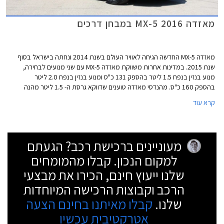
מאזדה MX-5 2016 במבחן דרכים
מאזדה MX-5 החדשה הגיחה לאוויר העולם בשנת 2014 ונחתה בישראל בסוף
שנת 2015. במדינות אחרות משווקת מאזדה MX-5 עם שני מנועים לבחירה,
מנוע בנזין בנפח 1.5 ליטר בהספק 131 כ"ס ומנוע בנזין בנפח 2.0 ליטר
בהספק 160 כ"ס. מהנדסי מאזדה טוענים שדווקא גרסת ה- 1.5 ליטר מהנה
יותר לנהיגה ומציעה התנהגות כביש מאוזנת יותר בשל משקלה הקל. עבור
קרא עוד
הלקוח הישראלי מספר הסוסים מתחת למכסה המנוע משנה רבות ולכן
בישראל משווקת רק גרסת ה- 2.0 ליטר עם תיבת 6 הילוכים ידנית, אבזור
עשיר יחסית ותג מחיר גבוה של 233,000 ₪.
מעוניינים ברכישת רכב? הגעתם
למקום הנכון. קבלו מהמומחים
שלנו ייעוץ חינם, הכירו את מבצעי
הרכב וקבוצות הרכישה המיוחדות
שלנו.
קבלו מאיתנו בחינם הצעה
אטרקטיבית עכשיו