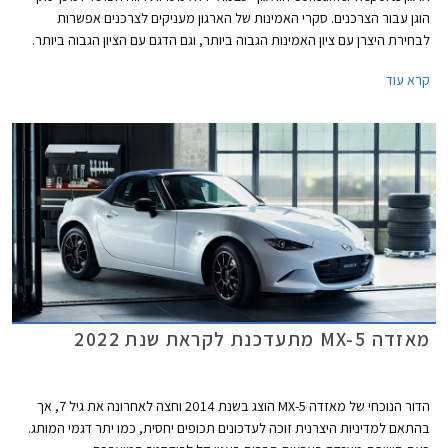
הוגן עבור הצרכנים. סקרי האמינות של הארגון מעניקים לצרכנים אפשרות
לבחירת היצרן עם ציון האמינות הגבוה ביותר, וגם הדגם עם הציון הגבוה ביותר.
המידע נאסף באמצעות סקרים הנשלחים לחברי הארגון מדי שנה. בשנת 2021
קרא עוד
נאסף מידע אודות 300,000 כלי רכב משנות המודל 2020 ו- 2021. בשבוע
שעבר פרסם הארגון את רשימת המותגים והדגמים האמינים ביותר. אספנו
עבורכם את הדגמים שקיבלו את הציון הגבוה ביותר ונמכרים גם בישראל.
מאזדה MX-5 מתעדכנת לקראת שנת 2022
הדור הנוכחי של מאזדה MX-5 הוצג בשנת 2014 וחצה לאחרונה את גיל 7, אך
בהתאם למדיניות היצרנית זוכה לעדכונים תכופים יחסית, כמו יתר דגמי המותג.