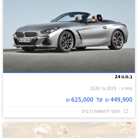
ב.מ.וו Z4
ספורט
2019
עד
2026
449,900
עד
625,000
₪
₪
הוסף להשוואת רכבים