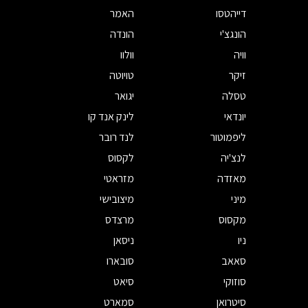
דייהטסו
האמר
הונגצ'י
הונדה
וויה
וולוו
זיקר
טויוטה
טסלה
יגואר
יונדאי
לינק אנד קו
ליפמוטור
לנד רובר
לנצ'יה
לקסוס
מאזדה
מזראטי
מיני
מיצובישי
מקסוס
מרצדס
ניו
ניסאן
סאאב
סובארו
סוזוקי
סיאט
סיטרואן
סמארט