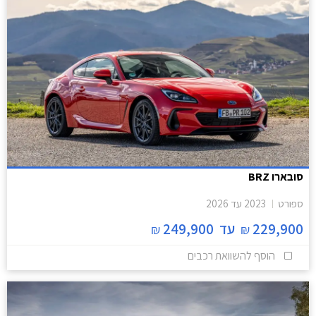
סובארו BRZ
ספורט
2023
עד
2026
229,900
עד
249,900
₪
₪
הוסף להשוואת רכבים