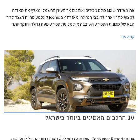
את מאזדה MX-5 כולנו מכירים ואוהבים אך העידן החשמלי מאלץ את מאזדה
למצוא פתרון אחר לחובבי הנהיגה. מאזדה Iconic SP קונספט מהווה הצצה לדור
הבא של מכונית הספורט השובבה או למכונית ספורט מעט גדולה וחזקה יותר
אשר תתאים למיתוג החדש של מאזדה כיצרנית פרימיום.
קרא עוד
10 הרכבים האמינים ביותר בישראל
ארגון Consumer Reports הוא גוף עצמאי ללא מטרות רווח הפועל למען שוק