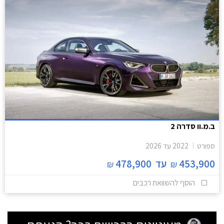
ב.מ.וו סדרה 2
ספורט
2022
עד
2026
453,900
עד
478,900
₪
₪
הוסף להשוואת רכבים