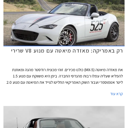
רק באמריקה: מאזדה מיאטה עם מנוע V8 שרירי
את מאזדה מיאטה (MX-5) כולנו מכירים. זוהי מכונית רודסטר מהנה ומאוזנת
להפליא שעליה עמלו רבות מהנדסי החברה. ביפן היא משווקת עם מנוע 1.5
ליטר אטמוספרי ועבור השוק האמריקאי החליטו לצייד את המיאטה עם מנוע 2.0
ליטר, שלא יתלוננו. אבל יש אמריקאים שקשה לספק, אלו שאוהבים הכל ענק,
קרא עוד
החל מהצ'יפס במקדונדלס ועד למנוע ברכב.