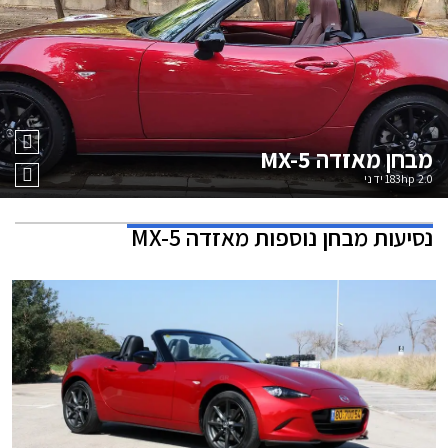
מבחן
מאזדה MX-5
2.0 183hp ידני
נסיעות מבחן נוספות
מאזדה MX-5