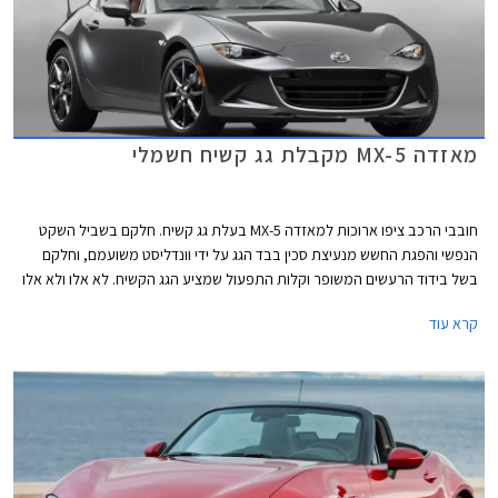
מאזדה MX-5 מקבלת גג קשיח חשמלי
חובבי הרכב ציפו ארוכות למאזדה MX-5 בעלת גג קשיח. חלקם בשביל השקט
הנפשי והפגת החשש מנעיצת סכין בבד הגג על ידי וונדליסט משועמם, וחלקם
בשל בידוד הרעשים המשופר וקלות התפעול שמציע הגג הקשיח. לא אלו ולא אלו
ציפו שגרסת הגג הקשיח של הדור החדש תהיה כל כך סקסית, שאפו למאזדה על
קרא עוד
כך.