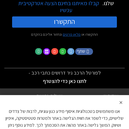
שלנו.
קבלו מאיתנו בחינם הצעה אטרקטיבית
עכשיו
התקשרו
התקשרו או
מלאו פרטים
ונחזור אליכם בהקדם
שתף
לפורטל הרכב גיר דרושים כתבי רכב -
לחצו כאן כדי להצטרף
אודותינו
שאלות נפוצות
×
לתנאי השימוש
מדיניות פרטיות
אנו משתמשים בטכנולוגיות איסוף מידע כגון עוגיות, לרבות של צדדים
הצהרת נגישות
צור קשר
שלישיים, כדי לשפר את חווית הגלישה באתר ולמטרות סטטיסטיקה, איפיון
ושיווק. המשך גלישה באתר מהווה את הסכמתך לכך. למידע נוסף ניתן
עוגיות