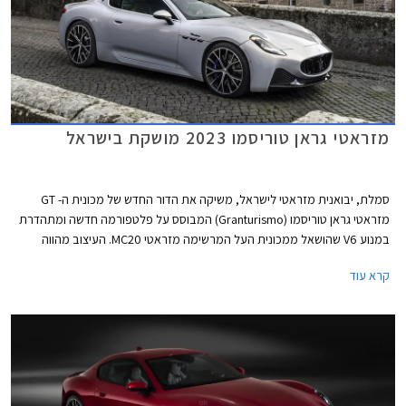
מזראטי גראן טוריסמו 2023 מושקת בישראל
סמלת, יבואנית מזראטי לישראל, משיקה את הדור החדש של מכונית ה- GT
מזראטי גראן טוריסמו (Granturismo) המבוסס על פלטפורמה חדשה ומתהדרת
במנוע V6 שהושאל ממכונית העל המרשימה מזראטי MC20. העיצוב מהווה
אבולוציה של הדור הקודם ושומר על חזית שרירית עם גריל נמוך הנושא את סמל
קרא עוד
הקלשון המוכר ופרופיל של מכונית קופה קלאסית עם מכסה מנוע ארוך ושלושה
פתחי אוורור על הכנפיים הקדמיות. מאחור בתי גלגלים אחוריים רחבים, דלת תא
מטען קצרה, ויחידות תאורה מחודדות.