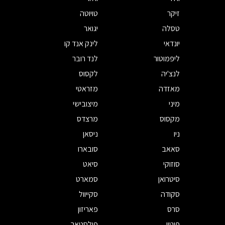
זיקר
טויוטה
טסלה
יגואר
יונדאי
לינק אנד קו
ליפמוטור
לנד רובר
לנצ'יה
לקסוס
מאזדה
מזראטי
מיני
מיצובישי
מקסוס
מרצדס
ניו
ניסאן
סאאב
סובארו
סוזוקי
סיאט
סיטרואן
סמארט
סקודה
סקייוול
סרס
פאריזון
פוטון
פולסטאר