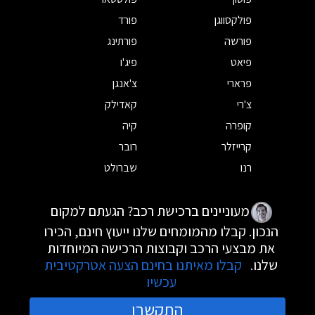
פולקסווגן
פורד
פורשה
פורתינג
פיאט
פיג'ו
פרארי
צ'אנגן
צ'רי
קאדילק
קופרה
קיה
קרייזלר
רובר
רנו
שברולט
מעוניינים ברכישת רכב? הגעתם למקום
הנכון. קבלו מהמומחים שלנו ייעוץ חינם, הכירו
את מבצעי הרכב וקבוצות הרכישה המיוחדות
שלנו.
קבלו מאיתנו בחינם הצעה אטרקטיבית
עכשיו
התקשרו