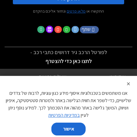
התקשרו או
מלאו פרטים
ונחזור אליכם בהקדם
שתף
לפורטל הרכב גיר דרושים כתבי רכב -
לחצו כאן כדי להצטרף
אודותינו
שאלות נפוצות
×
לתנאי השימוש
מדיניות פרטיות
אנו משתמשים בטכנולוגיות איסוף מידע כגון עוגיות, לרבות של צדדים
הצהרת נגישות
צור קשר
שלישיים, כדי לשפר את חווית הגלישה באתר ולמטרות סטטיסטיקה, איפיון
ושיווק. המשך גלישה באתר מהווה את הסכמתך לכך. למידע נוסף ניתן
עוגיות
לעיין
במדיניות הפרטיות
אישור
השווה