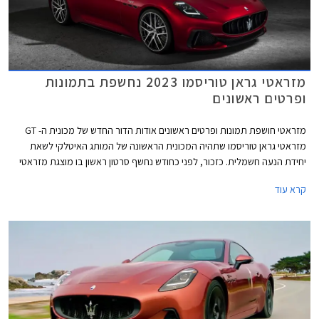
מזראטי גראן טוריסמו 2023 נחשפת בתמונות
ופרטים ראשונים
מזראטי חושפת תמונות ופרטים ראשונים אודות הדור החדש של מכונית ה- GT
מזראטי גראן טוריסמו שתהיה המכונית הראשונה של המותג האיטלקי לשאת
יחידת הנעה חשמלית. כזכור, לפני כחודש נחשף סרטון ראשון בו מוצגת מזראטי
גראן טוריסמו בגרסה החשמלית המכונה פולגורה אך במסגרתו נחשף העיצוב
קרא עוד
החיצוני בלבד. מזראטי גראן טוריסמו שומרת על תצורת קופה 2+2 קלאסית
ובשלב זה לא ברור האם תוצג גם גרסת קבריולט כמו זו של הדור היוצא.