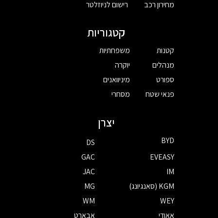
מחירון רכב
רישום לניוזלטר
קטגוריות
קטנות
משפחתיות
מנהלים
יוקרה
ספורט
מיניוואנים
פנאי שטח
מסחרי
יצרן
BYD
DS
GAC
EVEASY
JAC
IM
KGM (סאנגיונג)
MG
WM
WEY
אאודי
אבארט