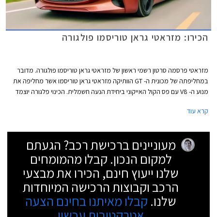
הכירו: מזראטי גראן טוריסמו פולגורה
מזראטי פרסמה סרטון רשמי ראשון של מזראטי גראן טוריסמו פולגורה. מדובר
במחליפתה של מכונית ה- GT הוותיקה מזראטי גראן טוריסמו אשר מחליפה את
מנוע ה- V8 עם פס הקול האייקוני ביחידת הנעה חשמלית. הכינוי פלגורה יוצמד
לכל דגמי מזראטי החשמליים והדגם הבא שיזכה לשאת אותו הוא ככל הנראה
קרא עוד
מזראטי גרקאלה פולגורה. מזראטי מתגאה בעובדה שהיא היצרנית האקזוטית
האיטלקית הראשונה שתציג מכונית ספורט חשמלית סדרתית.
מעוניינים ברכישת רכב? הגעתם
למקום הנכון. קבלו מהמומחים
שלנו ייעוץ חינם, הכירו את מבצעי
הרכב וקבוצות הרכישה המיוחדות
שלנו.
קבלו מאיתנו בחינם הצעה
אטרקטיבית עכשיו