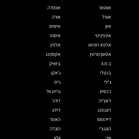
אווטאר
אומודה
אופל
אורה
איון
אייווייס
אינפיניטי
איסוזו
אלפא רומיאו
אלפין
אסטון מרטין
אקספנג
ב.מ.וו
ביואיק
בנטלי
ג'אקו
ג'ילי
ג'יפ
ג'נסיס
גרייט וול
דאצ'יה
דודג'
דונגפנג
דייהו
דייהטסו
האמר
הונגצ'י
הונדה
וויה
וולוו