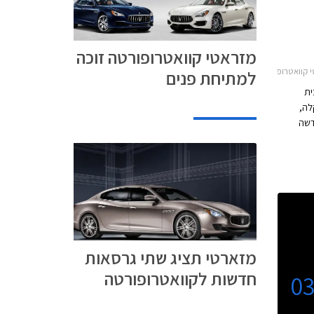
מזראטי קוואטרופורטה זוכה
רופורטה 2013-2020
למתיחת פנים
ית
לה,
דשה
וח
 מיד
גמי
לושה
עים בעל
חים.
מזארטי תציג שתי גרסאות
חדשות לקוואטרופורטה
0