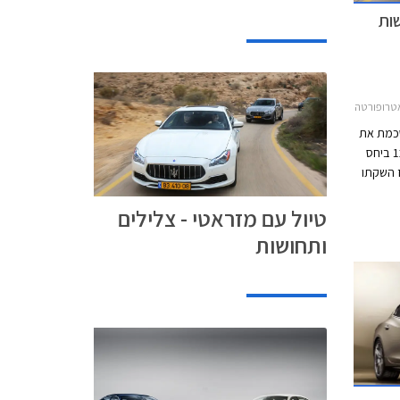
שות
2מזראטי לבנטה 2016-2021
סכמת את
שנת 2017 עם 121 מסירות וזינוק של 128% ביחס
אז השקתו
ירות אחראי ה-
טיול עם מזראטי - צלילים
ות, ואליו מצטרפים
ותחושות
טליה בבעלות
קבוצת UMI - יוניברסל מוטורס ישראל (75%) וקבוצת
אטי מתבצע
U המנוהלת על ידי