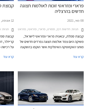
פרארי ומזראטי זוכות לאולמות תצוגה
קבוצת ס
חדשים בהרצליה
08 מאי, 2021
12 אוגוסט, 2019
תגיות:
תגיות:
חדשות רכב, ספורט, פרארי, מזראטי, מזראטי קוואטרופורטה 2013-2020מזראטי לבנטה 016-2021
חד
קבוצת סמלת, יבואנית פרארי ומזראטי לישראל,
קבוצת סמלת
משיקה היום צמד אולמות תצוגה נפרדים חדשים של
קרייזלר, דוד
מותגי האקזוטיקה האיטלקית אשר הוקמו בהשקעה
על רכישה מ
של למעלה מ- 5 מיליון ₪ בהתאם לסטנדרטים
הבלעדית של
קרא עוד
קרא עוד
החדשים של פרארי העולמית. כיאה למותגי על
ומזארטי.
נחשקים, האולמות ממוקמים בהרצליה פיתוח ברחוב
המנופים 15.