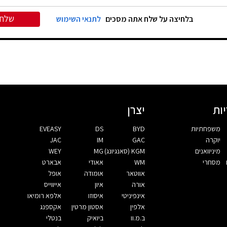
שלח
בלחיצה על שלח אתה מסכים
לתנאי השימוש
ות
יצרן
משפחתיות
BYD
DS
EVEASY
יוקרה
GAC
IM
JAC
מיניוואנים
KGM (סאנגיונג)
MG
WEY
מסחרי
WM
אאודי
אבארט
אווטאר
אומודה
אופל
אורה
איון
אייווייס
אינפיניטי
איסוזו
אלפא רומיאו
אלפין
אסטון מרטין
אקספנג
ב.מ.וו
ביואיק
בנטלי