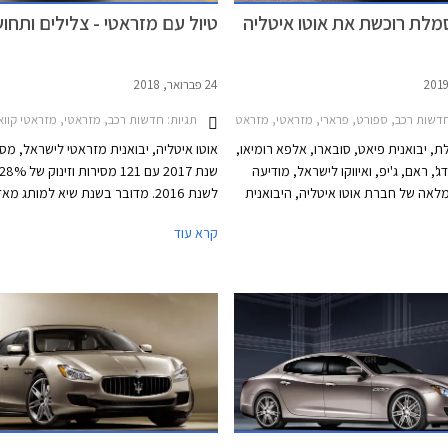
מלת רוכשת את אוטו איטליה
טיול עם מזראטי - צלילים ותחו
24 פברואר, 2018
2
תגיות:
שות רכב, ספורט, פרארי, מזראטי, מזראטי קוואטרופורטה 2013-2020, מזראטי לבנטה 2016-2021פרארי F12 ברלינטה 2012-2017
חדשות רכב, מזראטי, מזראטי קוואטרופורטה 2013-2020, מזראטי גיבלי 013-2016
, יבואנית פיאט, סובארו, אלפא רומיאו,
אוטו איטליה, יבואנית מזראטי לישראל, מ
ג', ראם, ג'יפ, ואיווקו לישראל, מודיעה
לאה של חברת אוטו איטליה, היבואנית
לשנת 2016. מדובר בשנת שיא למותג מ
 מותגי העל האילטקיים פרארי
בישראל בשנת 2012. על מרבית המכ
קרא עוד
SUV מזראטי לבנטה עם 97 מסיר
מזראטי גיבלי עם 19 מסירות ומזראטי
קוואטרופורטה עם 5 מסירות. אוטו אי
סמל"ת (25%). שיווק דגמי פרארי ומזר
בחטיבת היוקרה של קבוצת MI
אור קליין.