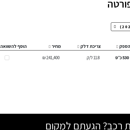
ורטה
ספק
צריכת דלק
מחיר
הוסף להשוואה
530
כ״ס
11.8
ל/ק
241,400 ₪
שת רכב? הגעתם למקום