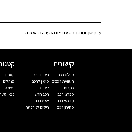
עדיין אין תגובות. השאירו את ההערה הראשונה.
קישורים
קטגורי
קטלוג רכב
ביטוח רכב
קטנות
השוואת רכבים
מימון לרכב
מנהלים
כתבות רכב
ליסינג
ספורט
מבחני רכב
רכב חדש
פנאי שטח
מבצעי רכב
ייעוץ רכב
מחירון רכב
רישום לניוזלטר