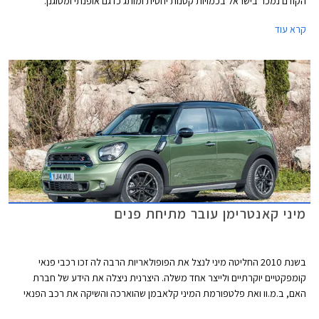
הקודם נמכר בישראל בכמויות קטנות יחסית ומותג כדגם אופנתי ומסוגנן.
הקאנטרימן החדש שואף להרחיב את קהל היעד בזכות ממדים גדולים יותר, תא
קרא עוד
נוסעים מרווח, אבזור נוחות עשיר, ואבזור בטיחות מתקדם.
מיני קאנטרימן עובר מתיחת פנים
בשנת 2010 החליטה מיני לנצל את הפופולאריות הרבה לה זכו רכבי פנאי
קומפקטיים יוקרתיים ולייצר אחד משלה. היצרנית ניצלה את הידע של חברת
האם, ב.מ.וו ואת פלטפורמת המיני קלאבמן שהוארכה והשיקה את רכב הפנאי
הראשון תחת המותג מיני. כעת, לפני פתיחת תערוכת הרכב הבין לאומית בניו