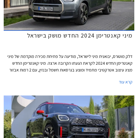
מיני קאנטרימן 2024 החדש מושק בישראל
דלק מוטורס, יבואנית מיני לישראל, מודיעה על פתיחת מכירה מוקדמת של מיני
קאנטרימן החדש 2024 לקראת הגעתו הקרובה ארצה. מיני קאנטרימן החדש
מציג עיצוב אטרקטיבי מתמיד ומוצע בגרסאות חשמל ובנזין, עם 2 רמות אבזור
לבחירה. הדור החדש צמח משמעותית ביחס לקודמו וכעת מתחרה באחיו
קרא עוד
לפלטפורמה ב.מ.וו X1 וגם ברכבי פנאי קומקפטיים אחרים ביניהם מרצדס GLA,
אאודי Q30 וולוו EX30 וזיקר X.