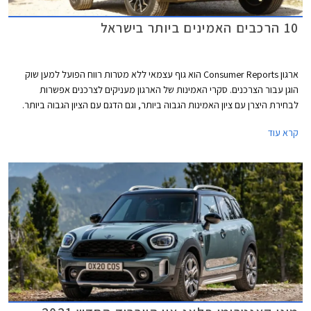
10 הרכבים האמינים ביותר בישראל
ארגון Consumer Reports הוא גוף עצמאי ללא מטרות רווח הפועל למען שוק
הוגן עבור הצרכנים. סקרי האמינות של הארגון מעניקים לצרכנים אפשרות
לבחירת היצרן עם ציון האמינות הגבוה ביותר, וגם הדגם עם הציון הגבוה ביותר.
המידע נאסף באמצעות סקרים הנשלחים לחברי הארגון מדי שנה. בשנת 2021
קרא עוד
נאסף מידע אודות 300,000 כלי רכב משנות המודל 2020 ו- 2021. בשבוע
שעבר פרסם הארגון את רשימת המותגים והדגמים האמינים ביותר. אספנו
עבורכם את הדגמים שקיבלו את הציון הגבוה ביותר ונמכרים גם בישראל.