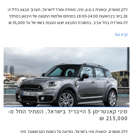
דלק מוטורס, יבואנית ב.מ.וו, מיני, מאזדה ופורד לישראל, תערוך מבצע בליל ה-
28 ביוני בין השעות 18:00-24:00 במתחם אולמות התצוגה של היבואן במחלף
לה גוארדיה בתל אביב. במסגרת המבצע יוצעו הטבות בשווי של עד 35,000 ₪
על מגוון דגמי החברה.
קרא עוד
מיני קאנטרימן S הייבריד בישראל. המחיר החל מ-
215,000 ₪
דלק מוטורס, יבואנית מיני בישראל, הודיעה על השקת הקרוסאובר מיני