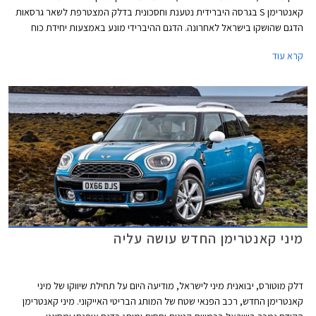
קאנטרימן S בגרסה היברידית נטענת וחסכונית בדלק המצטרפת לשאר גרסאות
הדגם שהושקו בישראל לאחרונה. הדגם ההיברידי מונע באמצעות יחידת כוח
המשלבת מנוע טורבו בנזין שלושה צילינדרים בנפח 1.5 ליטרים בהספק 136 כ"ס
קרא עוד
ומנוע חשמלי המפיק 88 כ"ס. ההספק המשולב של שני המנועים עומד על 224
כ"ס והתאוצה 0-100 קמ"ש מושגת תוך 6.8 שניות.
מיני קאנטרימן החדש עושה עליה
דלק מוטורס, יבואנית מיני לישראל, מודיעה היום על תחילת שיווקו של מיני
קאנטרימן החדש, רכב הפנאי שטח של המותג הבריטי האייקוני. מיני קאנטרימן