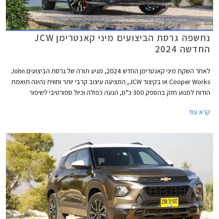
נחשפה גרסת הביצועים מיני קאנטרימן JCW
החדשה 2024
לאחר השקת מיני קאנטרימן החדש 2024, מגיע תורה של גרסת הביצועים John
Cooper Works או בקיצור JCW, המציעה עיצוב קרבי יותר וחווית נהיגה תואמת
הודות למנוע חזק בהספק 300 כ"ס, הנעה כפולה וכיול ספורטיבי לשיפור
התנהגות הכביש. דלק מוטורס, יבואנית מיני לישראל, מסרה כי מיני קאנטרימן
קרא עוד
JCW צפויה להגיע ארצה באמצע שנת 2024.