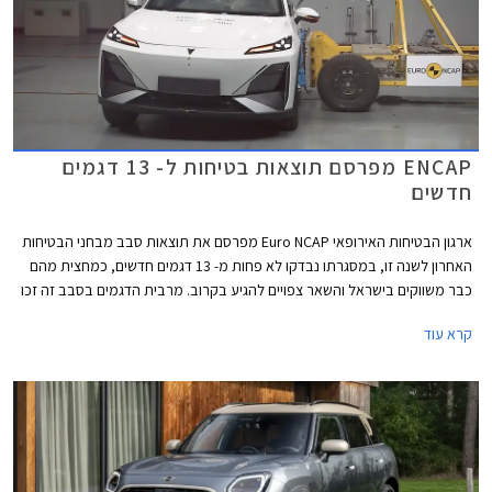
ENCAP מפרסם תוצאות בטיחות ל- 13 דגמים
חדשים
ארגון הבטיחות האירופאי Euro NCAP מפרסם את תוצאות סבב מבחני הבטיחות
האחרון לשנה זו, במסגרתו נבדקו לא פחות מ- 13 דגמים חדשים, כמחצית מהם
כבר משווקים בישראל והשאר צפויים להגיע בקרוב. מרבית הדגמים בסבב זה זכו
בציון מרבי של 5 כוכבים, פרט לשני דגמים שקיבלו ציון של 4 כוכבים - רנו 5
קרא עוד
החשמלית שלא הרשימה בסעיף מערכות העזר לנהג ו- MG ZS הייבריד אשר לא
הרשים בסעיף ההגנה על הנוסעים.