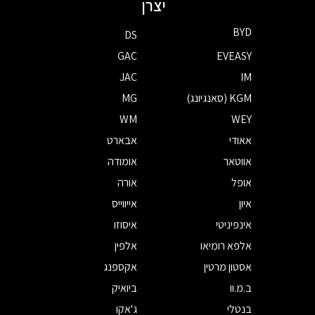
יצרן
BYD
DS
GAC
EVEASY
JAC
IM
KGM (סאנגיונג)
MG
WM
WEY
אאודי
אבארט
אווטאר
אומודה
אופל
אורה
איון
אייווייס
אינפיניטי
איסוזו
אלפא רומיאו
אלפין
אסטון מרטין
אקספנג
ב.מ.וו
ביואיק
בנטלי
ג'אקו