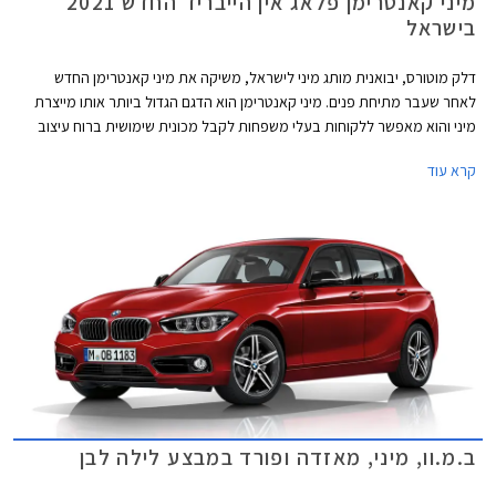
מיני קאנטרימן פלאג אין הייבריד החדש 2021
בישראל
דלק מוטורס, יבואנית מותג מיני לישראל, משיקה את מיני קאנטרימן החדש
לאחר שעבר מתיחת פנים. מיני קאנטרימן הוא הדגם הגדול ביותר אותו מייצרת
מיני והוא מאפשר ללקוחות בעלי משפחות לקבל מכונית שימושית ברוח עיצוב
הרטרו המקורי של המותג. בשלב זה מושק הדגם בישראל עם יחידת הנעה
קרא עוד
היברידית נטענת בלבד וברמת אבזור אחת. בעבר היה הדגם אחד מרכבי הפלאג
אין הייבריד הזולים ביותר אותם ניתן היה לרכוש בישראל, אולם לאחרונה גברה
התחרות עם כלים ממותגים עממיים כגון פיג'ו 3008 PHEV לצד דגמים של מותגי
יוקרה כגון וולוו XC40 T5 PHEV.
ב.מ.וו, מיני, מאזדה ופורד במבצע לילה לבן