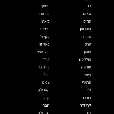
ניו
ניסאן
סאאב
סובארו
סוזוקי
סיאט
סיטרואן
סמארט
סקודה
סקייוול
סרס
פאריזון
פוטון
פולסטאר
פולקסווגן
פורד
פורשה
פורתינג
פיאט
פיג'ו
פרארי
צ'אנגן
צ'רי
קאדילק
קופרה
קיה
קרייזלר
רובר
רנו
שברולט