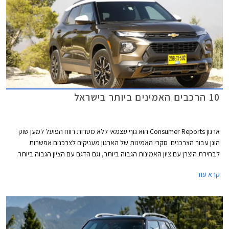
10 הרכבים האמינים ביותר בישראל
ארגון Consumer Reports הוא גוף עצמאי ללא מטרות רווח הפועל למען שוק
הוגן עבור הצרכנים. סקרי האמינות של הארגון מעניקים לצרכנים אפשרות
לבחירת היצרן עם ציון האמינות הגבוה ביותר, וגם הדגם עם הציון הגבוה ביותר.
המידע נאסף באמצעות סקרים הנשלחים לחברי הארגון מדי שנה. בשנת 2021
קרא עוד
נאסף מידע אודות 300,000 כלי רכב משנות המודל 2020 ו- 2021. בשבוע
שעבר פרסם הארגון את רשימת המותגים והדגמים האמינים ביותר. אספנו
עבורכם את הדגמים שקיבלו את הציון הגבוה ביותר ונמכרים גם בישראל.