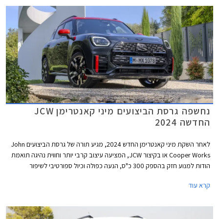
נחשפה גרסת הביצועים מיני קאנטרימן JCW
החדשה 2024
לאחר השקת מיני קאנטרימן החדש 2024, מגיע תורה של גרסת הביצועים John
Cooper Works או בקיצור JCW, המציעה עיצוב קרבי יותר וחווית נהיגה תואמת
הודות למנוע חזק בהספק 300 כ"ס, הנעה כפולה וכיול ספורטיבי לשיפור
התנהגות הכביש. דלק מוטורס, יבואנית מיני לישראל, מסרה כי מיני קאנטרימן
קרא עוד
JCW צפויה להגיע ארצה באמצע שנת 2024.