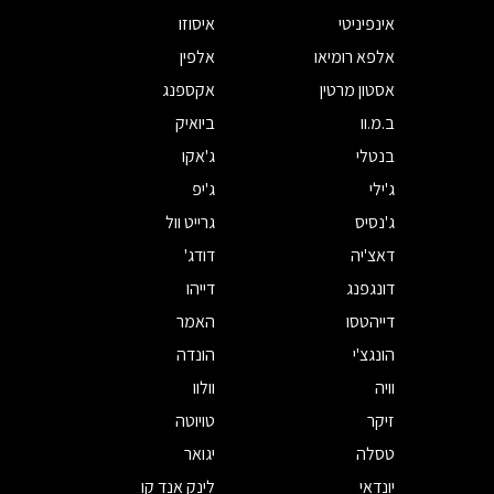
אינפיניטי
איסוזו
אלפא רומיאו
אלפין
אסטון מרטין
אקספנג
ב.מ.וו
ביואיק
בנטלי
ג'אקו
ג'ילי
ג'יפ
ג'נסיס
גרייט וול
דאצ'יה
דודג'
דונגפנג
דייהו
דייהטסו
האמר
הונגצ'י
הונדה
וויה
וולוו
זיקר
טויוטה
טסלה
יגואר
יונדאי
לינק אנד קו