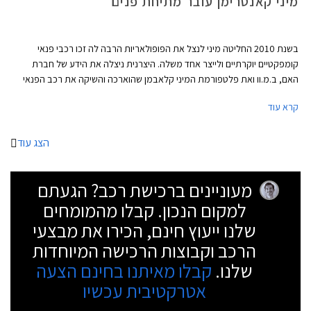
מיני קאנטרימן עובר מתיחת פנים
בשנת 2010 החליטה מיני לנצל את הפופולאריות הרבה לה זכו רכבי פנאי
קומפקטיים יוקרתיים ולייצר אחד משלה. היצרנית ניצלה את הידע של חברת
האם, ב.מ.וו ואת פלטפורמת המיני קלאבמן שהוארכה והשיקה את רכב הפנאי
הראשון תחת המותג מיני. כעת, לפני פתיחת תערוכת הרכב הבין לאומית בניו
קרא עוד
יורק, עובר הקאנטרימן מתיחת פנים של אמצע החיים.
הצג עוד
מעוניינים ברכישת רכב? הגעתם
למקום הנכון. קבלו מהמומחים
שלנו ייעוץ חינם, הכירו את מבצעי
הרכב וקבוצות הרכישה המיוחדות
שלנו.
קבלו מאיתנו בחינם הצעה
אטרקטיבית עכשיו