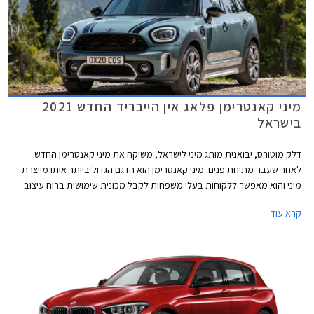
מיני קאנטרימן פלאג אין הייבריד החדש 2021
בישראל
דלק מוטורס, יבואנית מותג מיני לישראל, משיקה את מיני קאנטרימן החדש
לאחר שעבר מתיחת פנים. מיני קאנטרימן הוא הדגם הגדול ביותר אותו מייצרת
מיני והוא מאפשר ללקוחות בעלי משפחות לקבל מכונית שימושית ברוח עיצוב
הרטרו המקורי של המותג. בשלב זה מושק הדגם בישראל עם יחידת הנעה
קרא עוד
היברידית נטענת בלבד וברמת אבזור אחת. בעבר היה הדגם אחד מרכבי הפלאג
אין הייבריד הזולים ביותר אותם ניתן היה לרכוש בישראל, אולם לאחרונה גברה
התחרות עם כלים ממותגים עממיים כגון פיג'ו 3008 PHEV לצד דגמים של מותגי
יוקרה כגון וולוו XC40 T5 PHEV.