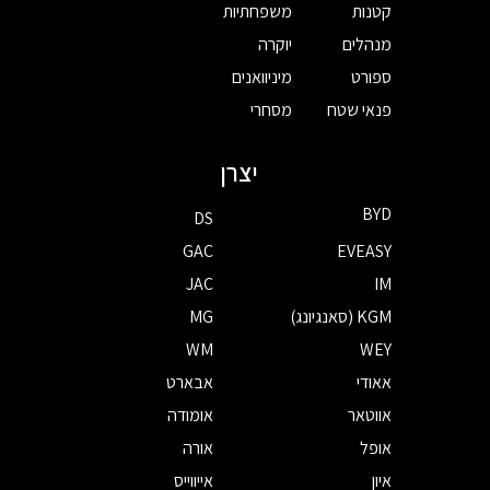
קטנות
משפחתיות
מנהלים
יוקרה
ספורט
מיניוואנים
פנאי שטח
מסחרי
יצרן
BYD
DS
GAC
EVEASY
JAC
IM
KGM (סאנגיונג)
MG
WM
WEY
אאודי
אבארט
אווטאר
אומודה
אופל
אורה
איון
אייווייס