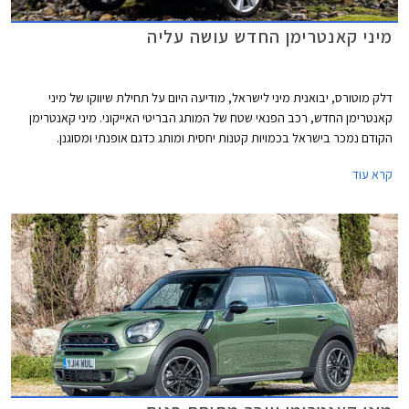
מיני קאנטרימן החדש עושה עליה
דלק מוטורס, יבואנית מיני לישראל, מודיעה היום על תחילת שיווקו של מיני
קאנטרימן החדש, רכב הפנאי שטח של המותג הבריטי האייקוני. מיני קאנטרימן
הקודם נמכר בישראל בכמויות קטנות יחסית ומותג כדגם אופנתי ומסוגנן.
הקאנטרימן החדש שואף להרחיב את קהל היעד בזכות ממדים גדולים יותר, תא
קרא עוד
נוסעים מרווח, אבזור נוחות עשיר, ואבזור בטיחות מתקדם.