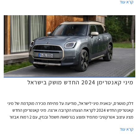
קרא עוד
החשמלית שלא הרשימה בסעיף מערכות העזר לנהג ו- MG ZS הייבריד אשר לא
הרשים בסעיף ההגנה על הנוסעים.
מיני קאנטרימן 2024 החדש מושק בישראל
דלק מוטורס, יבואנית מיני לישראל, מודיעה על פתיחת מכירה מוקדמת של מיני
קאנטרימן החדש 2024 לקראת הגעתו הקרובה ארצה. מיני קאנטרימן החדש
מציג עיצוב אטרקטיבי מתמיד ומוצע בגרסאות חשמל ובנזין, עם 2 רמות אבזור
לבחירה. הדור החדש צמח משמעותית ביחס לקודמו וכעת מתחרה באחיו
קרא עוד
לפלטפורמה ב.מ.וו X1 וגם ברכבי פנאי קומקפטיים אחרים ביניהם מרצדס GLA,
אאודי Q30 וולוו EX30 וזיקר X.