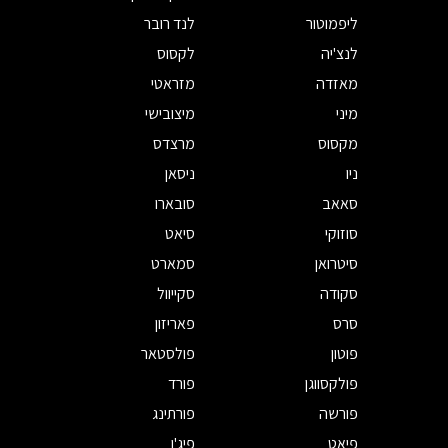
ליפמוטור
לנד רובר
לנצ'יה
לקסוס
מאזדה
מזראטי
מיני
מיצובישי
מקסוס
מרצדס
ניו
ניסאן
סאאב
סובארו
סוזוקי
סיאט
סיטרואן
סמארט
סקודה
סקייוול
סרס
פאריזון
פוטון
פולסטאר
פולקסווגן
פורד
פורשה
פורתינג
פיאט
פיג'ו