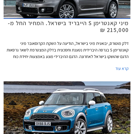
מיני קאנטרימן S הייבריד בישראל. המחיר החל מ-
215,000 ₪
דלק מוטורס, יבואנית מיני בישראל, הודיעה על השקת הקרוסאובר מיני
קאנטרימן S בגרסה היברידית נטענת וחסכונית בדלק המצטרפת לשאר גרסאות
הדגם שהושקו בישראל לאחרונה. הדגם ההיברידי מונע באמצעות יחידת כוח
המשלבת מנוע טורבו בנזין שלושה צילינדרים בנפח 1.5 ליטרים בהספק 136 כ"ס
קרא עוד
ומנוע חשמלי המפיק 88 כ"ס. ההספק המשולב של שני המנועים עומד על 224
כ"ס והתאוצה 0-100 קמ"ש מושגת תוך 6.8 שניות.