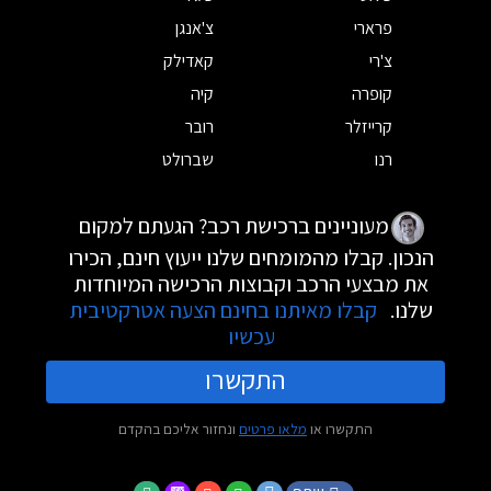
פרארי
צ'אנגן
צ'רי
קאדילק
קופרה
קיה
קרייזלר
רובר
רנו
שברולט
מעוניינים ברכישת רכב? הגעתם למקום
הנכון. קבלו מהמומחים שלנו ייעוץ חינם, הכירו
את מבצעי הרכב וקבוצות הרכישה המיוחדות
שלנו.
קבלו מאיתנו בחינם הצעה אטרקטיבית
עכשיו
התקשרו
התקשרו או
מלאו פרטים
ונחזור אליכם בהקדם