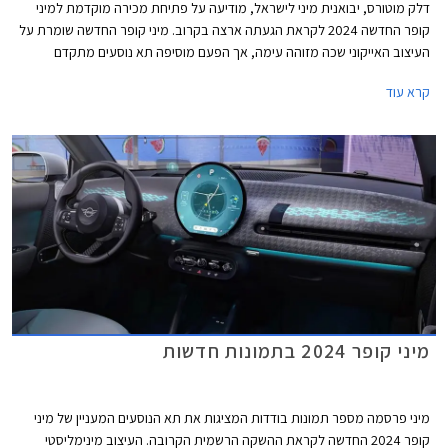
דלק מוטורס, יבואנית מיני לישראל, מודיעה על פתיחת מכירה מוקדמת למיני
קופר החדשה 2024 לקראת הגעתה ארצה בקרוב. מיני קופר החדשה שומרת על
העיצוב האייקוני שכה מזוהה עימה, אך הפעם מוסיפה תא נוסעים מתקדם
וטכנולוגי באופן ניכר ביחס לדור הקודם, הקורץ לדור הצעיר. הדגם מגיע עם מנועי
קרא עוד
חשמל ובנזין בשתי רמות אבזור לבחירה.
מיני קופר 2024 בתמונות חדשות
מיני פרסמה מספר תמונות בודדות המציגות את תא הנוסעים המעניין של מיני
קופר 2024 החדשה לקראת ההשקה הרשמית הקרובה. העיצוב מינימליסטי