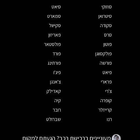
סוזוקי
סיאט
סיטרואן
סמארט
סקודה
סקייוול
סרס
פאריזון
פוטון
פולסטאר
פולקסווגן
פורד
פורשה
פורתינג
פיאט
פיג'ו
פרארי
צ'אנגן
צ'רי
קאדילק
קופרה
קיה
קרייזלר
רובר
רנו
שברולט
מעוניינים ברכישת רכב? הגעתם למקום