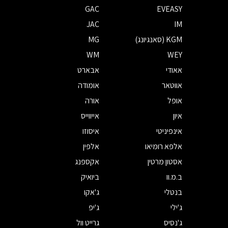
GAC
EVEASY
JAC
IM
KGM (סאנגיונג)
MG
WM
WEY
אאודי
אבארט
אווטאר
אומודה
אופל
אורה
איון
אייווייס
אינפיניטי
איסוזו
אלפא רומיאו
אלפין
אסטון מרטין
אקספנג
ב.מ.וו
ביואיק
בנטלי
ג'אקו
ג'ילי
ג'יפ
ג'נסיס
גרייט וול