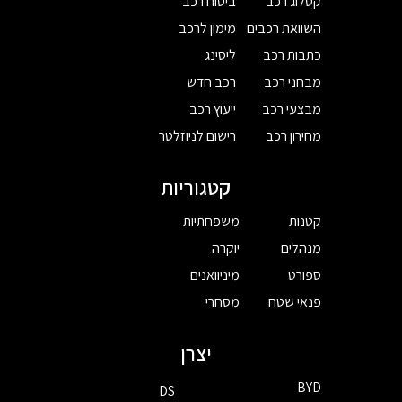
קטלוג רכב
ביטוח רכב
השוואת רכבים
מימון לרכב
כתבות רכב
ליסינג
מבחני רכב
רכב חדש
מבצעי רכב
ייעוץ רכב
מחירון רכב
רישום לניוזלטר
קטגוריות
קטנות
משפחתיות
מנהלים
יוקרה
ספורט
מיניוואנים
פנאי שטח
מסחרי
יצרן
BYD
DS