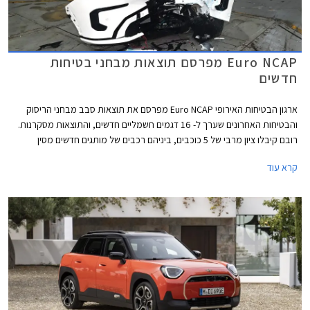
Euro NCAP מפרסם תוצאות מבחני בטיחות
חדשים
ארגון הבטיחות האירופי Euro NCAP מפרסם את תוצאות סבב מבחני הריסוק
והבטיחות האחרונים שערך ל- 16 דגמים חשמליים חדשים, והתוצאות מסקרנות.
רובם קיבלו ציון מרבי של 5 כוכבים, ביניהם רכבים של מותגים חדשים מסין
ומטורקיה שהצליחו להפתיע לטובה. מנגד, מותגים ותיקים מאירופה מאכזבים עם
קרא עוד
ציונים של 4 כוכבים וחלקם כמעט איבדו את הכוכב החמישי.