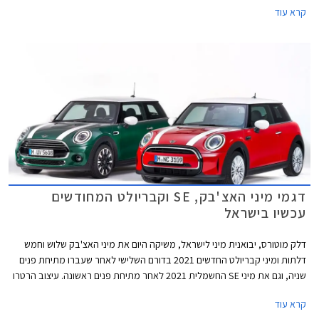
קרא עוד
דגמי מיני האצ'בק, SE וקבריולט המחודשים
עכשיו בישראל
דלק מוטורס, יבואנית מיני לישראל, משיקה היום את מיני האצ'בק שלוש וחמש
דלתות ומיני קבריולט החדשים 2021 בדורם השלישי לאחר שעברו מתיחת פנים
שניה, וגם את מיני SE החשמלית 2021 לאחר מתיחת פנים ראשונה. עיצוב הרטרו
נותר נאמן למקור אך מתחדש בשבכה קדמית גדולה יותר בעיצוב כמעט
קרא עוד
"חשמלי" ואטום עם מסגרת בגוון שחור מבריק. הפגוש הקדמי כולל כעת כונסי