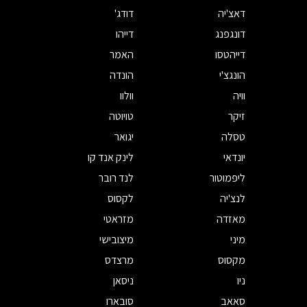
דאצ'יה
דודג'
דונגפנג
דייהו
דייהטסו
האמר
הונגצ'י
הונדה
וויה
וולוו
זיקר
טויוטה
טסלה
יגואר
יונדאי
לינק אנד קו
ליפמוטור
לנד רובר
לנצ'יה
לקסוס
מאזדה
מזראטי
מיני
מיצובישי
מקסוס
מרצדס
ניו
ניסאן
סאאב
סובארו