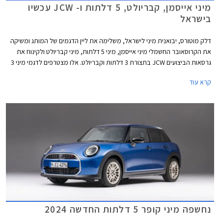
מיני אייסמן, קבריולט, 5 דלתות ו- JCW עכשיו
בישראל
דלק מוטורס, יבואנית מיני לישראל, משלימה את ליין הדגמים של המותג ומשיקה
את הקרוסאובר החשמלי מיני אייסמן, מיני 5 דלתות, מיני קבריולט ולקינוח את
גרסאות הביצועים JCW בתצורת 3 דלתות וקבריולט. אלו מצטרפים לדגמי מיני 3
דלתות ומיני קאנטרי מן אשר נחתו בישראל בחודש מאי האחרון.
קרא עוד
נחשפה מיני קופר 5 דלתות החדשה 2024