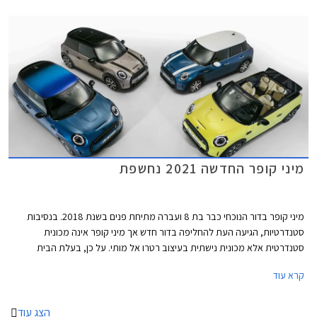
אוויר המתועלים לקירור הבלמים הקדמיים במקום פנסי הערפל. גופי התאורה עם
רקע שחור מבריק מכילים מעתה את תאורת הערפל. מאחור בולט פגוש חדש עם
פנס ערפל מרכזי. פנסי LED אחוריים עם גרפיקת דגל בריטניה - Union Lack
זמינים מעתה כסטנדרט בכל רמות האבזור. מהצד ניתן להבחין בחישוקי 17 ו- 18
אינץ' חדשים, וצבעי מרכב חדשים לרבות צביעה רב גונית לגג המשלבת שני
צבעים.
מיני קופר החדשה 2021 נחשפת
מיני קופר בדור הנוכחי כבר בת 8 ועברה מתיחת פנים בשנת 2018. בנסיבות
סטנדרטיות, הגיעה העת להחליפה בדור חדש אך מיני קופר אינה מכונית
סטנדרטית אלא מכונית נישתית בעיצוב רטרו אל מותי. על כן, בעלת הבית
הבווארית מוצאת לנכון לעדכן במעט את העיצוב המוצלח בתוספת טכנולוגיות
קרא עוד
אשר ישאירו אותה עדכנית בקו החזית לשנים הקרובות.
הצג עוד