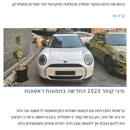
בהשראת הדגם המקורי ומשלב טכנולוגיה מתקדמת לצד חומרים ממוחזרים,
צבעים הקורצים לקהל צעיר, ותאורת אווירה ייחודית המקנים לרכב מראה כמעט
קרא עוד
קונספטואלי.
מיני קופר 2023 החדשה בתמונות ראשונות
ברשתות החברתיות צפו תמונות שצולמו בסין וחושפות לראשונה את הדור
הרביעי של מיני, כאן בגרסת קופר S חשמלית. במבט ראשוני נראה כי העיצוב
זהה לדגם הנוכחי אך למעשה מציג הדור החדש שינויים משמעותיים בתא
הנוסעים ובחלק האחורי.