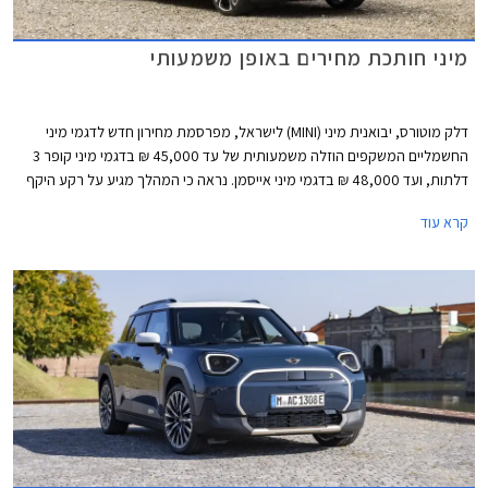
מיני חותכת מחירים באופן משמעותי
דלק מוטורס, יבואנית מיני (MINI) לישראל, מפרסמת מחירון חדש לדגמי מיני
החשמליים המשקפים הוזלה משמעותית של עד 45,000 ₪ בדגמי מיני קופר 3
דלתות, ועד 48,000 ₪ בדגמי מיני אייסמן. נראה כי המהלך מגיע על רקע היקף
מכירות נמוך ורצון למשוך לקוחות אל אולם התצוגה באמצעות מחיר אטרקטיבי
קרא עוד
יותר.