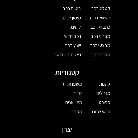
קטלוג רכב
ביטוח רכב
השוואת רכבים
מימון לרכב
כתבות רכב
ליסינג
מבחני רכב
רכב חדש
מבצעי רכב
ייעוץ רכב
מחירון רכב
רישום לניוזלטר
קטגוריות
קטנות
משפחתיות
מנהלים
יוקרה
ספורט
מיניוואנים
פנאי שטח
מסחרי
יצרן