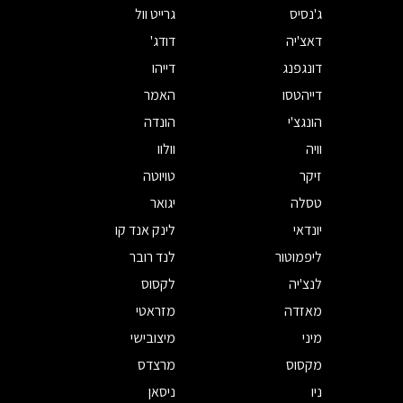
ג'נסיס
גרייט וול
דאצ'יה
דודג'
דונגפנג
דייהו
דייהטסו
האמר
הונגצ'י
הונדה
וויה
וולוו
זיקר
טויוטה
טסלה
יגואר
יונדאי
לינק אנד קו
ליפמוטור
לנד רובר
לנצ'יה
לקסוס
מאזדה
מזראטי
מיני
מיצובישי
מקסוס
מרצדס
ניו
ניסאן