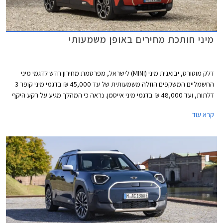
מיני חותכת מחירים באופן משמעותי
דלק מוטורס, יבואנית מיני (MINI) לישראל, מפרסמת מחירון חדש לדגמי מיני
החשמליים המשקפים הוזלה משמעותית של עד 45,000 ₪ בדגמי מיני קופר 3
דלתות, ועד 48,000 ₪ בדגמי מיני אייסמן. נראה כי המהלך מגיע על רקע היקף
מכירות נמוך ורצון למשוך לקוחות אל אולם התצוגה באמצעות מחיר אטרקטיבי
קרא עוד
יותר.