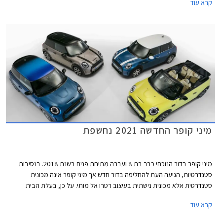
קרא עוד
"חשמלי" ואטום עם מסגרת בגוון שחור מבריק. הפגוש הקדמי כולל כעת כונסי
אוויר המתועלים לקירור הבלמים הקדמיים במקום פנסי הערפל. גופי התאורה עם
רקע שחור מבריק מכילים מעתה את תאורת הערפל. מאחור בולט פגוש חדש עם
פנס ערפל מרכזי. פנסי LED אחוריים עם גרפיקת דגל בריטניה - Union Lack
זמינים מעתה כסטנדרט בכל רמות האבזור. מהצד ניתן להבחין בחישוקי 17 ו- 18
אינץ' חדשים, וצבעי מרכב חדשים לרבות צביעה רב גונית לגג המשלבת שני
צבעים.
מיני קופר החדשה 2021 נחשפת
מיני קופר בדור הנוכחי כבר בת 8 ועברה מתיחת פנים בשנת 2018. בנסיבות
סטנדרטיות, הגיעה העת להחליפה בדור חדש אך מיני קופר אינה מכונית
סטנדרטית אלא מכונית נישתית בעיצוב רטרו אל מותי. על כן, בעלת הבית
הבווארית מוצאת לנכון לעדכן במעט את העיצוב המוצלח בתוספת טכנולוגיות
קרא עוד
אשר ישאירו אותה עדכנית בקו החזית לשנים הקרובות.