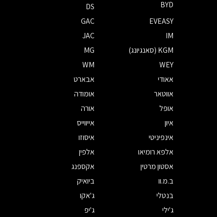
BYD
DS
GAC
EVEASY
JAC
IM
KGM (סאנגיונג)
MG
WM
WEY
אאודי
אבארט
אווטאר
אומודה
אופל
אורה
איון
אייווייס
אינפיניטי
איסוזו
אלפא רומיאו
אלפין
אסטון מרטין
אקספנג
ב.מ.וו
ביואיק
בנטלי
ג'אקו
ג'ילי
ג'יפ