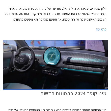
דלק מוטורס, יבואנית מיני לישראל, מודיעה על פתיחת מכירה מוקדמת למיני
קופר החדשה 2024 לקראת הגעתה ארצה בקרוב. מיני קופר החדשה שומרת על
העיצוב האייקוני שכה מזוהה עימה, אך הפעם מוסיפה תא נוסעים מתקדם
וטכנולוגי באופן ניכר ביחס לדור הקודם, הקורץ לדור הצעיר. הדגם מגיע עם מנועי
קרא עוד
חשמל ובנזין בשתי רמות אבזור לבחירה.
מיני קופר 2024 בתמונות חדשות
מיני פרסמה מספר תמונות בודדות המציגות את תא הנוסעים המעניין של מיני