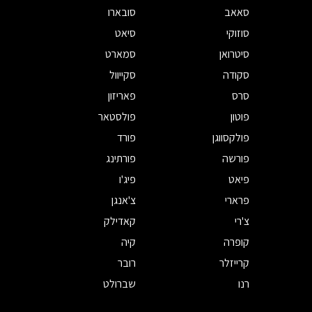
סאאב
סובארו
סוזוקי
סיאט
סיטרואן
סמארט
סקודה
סקייוול
סרס
פאריזון
פוטון
פולסטאר
פולקסווגן
פורד
פורשה
פורתינג
פיאט
פיג'ו
פרארי
צ'אנגן
צ'רי
קאדילק
קופרה
קיה
קרייזלר
רובר
רנו
שברולט