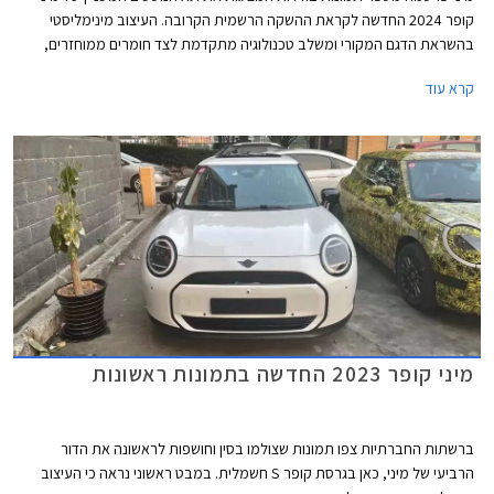
קופר 2024 החדשה לקראת ההשקה הרשמית הקרובה. העיצוב מינימליסטי
בהשראת הדגם המקורי ומשלב טכנולוגיה מתקדמת לצד חומרים ממוחזרים,
צבעים הקורצים לקהל צעיר, ותאורת אווירה ייחודית המקנים לרכב מראה כמעט
קרא עוד
קונספטואלי.
מיני קופר 2023 החדשה בתמונות ראשונות
ברשתות החברתיות צפו תמונות שצולמו בסין וחושפות לראשונה את הדור
הרביעי של מיני, כאן בגרסת קופר S חשמלית. במבט ראשוני נראה כי העיצוב