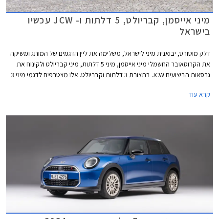
מיני אייסמן, קבריולט, 5 דלתות ו- JCW עכשיו
בישראל
דלק מוטורס, יבואנית מיני לישראל, משלימה את ליין הדגמים של המותג ומשיקה
את הקרוסאובר החשמלי מיני אייסמן, מיני 5 דלתות, מיני קבריולט ולקינוח את
גרסאות הביצועים JCW בתצורת 3 דלתות וקבריולט. אלו מצטרפים לדגמי מיני 3
דלתות ומיני קאנטרי מן אשר נחתו בישראל בחודש מאי האחרון.
קרא עוד