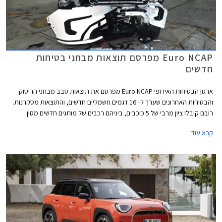
Euro NCAP מפרסם תוצאות מבחני בטיחות
חדשים
ארגון הבטיחות האירופי Euro NCAP מפרסם את תוצאות סבב מבחני הריסוק
והבטיחות האחרונים שערך ל- 16 דגמים חשמליים חדשים, והתוצאות מסקרנות.
רובם קיבלו ציון מרבי של 5 כוכבים, ביניהם רכבים של מותגים חדשים מסין
ומטורקיה שהצליחו להפתיע לטובה. מנגד, מותגים ותיקים מאירופה מאכזבים עם
קרא עוד
ציונים של 4 כוכבים וחלקם כמעט איבדו את הכוכב החמישי.