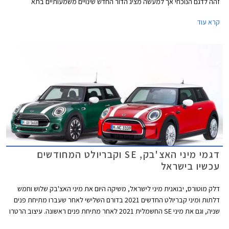
זהה לדגם הנוכחי אך למעשה מציג הדור החדש שינויים משמעותיים בתא
הנוסעים ובחלק האחורי.
קרא עוד
דגמי מיני האצ'בק, SE וקבריולט המחודשים
עכשיו בישראל
דלק מוטורס, יבואנית מיני לישראל, משיקה היום את מיני האצ'בק שלוש וחמש
דלתות ומיני קבריולט החדשים 2021 בדורם השלישי לאחר שעברו מתיחת פנים
שניה, וגם את מיני SE החשמלית 2021 לאחר מתיחת פנים ראשונה. עיצוב הרטרו
נותר נאמן למקור אך מתחדש בשבכה קדמית גדולה יותר בעיצוב כמעט