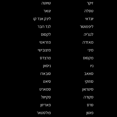
זיקר
טויוטה
טסלה
יגואר
יונדאי
לינק אנד קו
ליפמוטור
לנד רובר
לנצ'יה
לקסוס
מאזדה
מזראטי
מיני
מיצובישי
מקסוס
מרצדס
ניו
ניסאן
סאאב
סובארו
סוזוקי
סיאט
סיטרואן
סמארט
סקודה
סקייוול
סרס
פאריזון
פוטון
פולסטאר