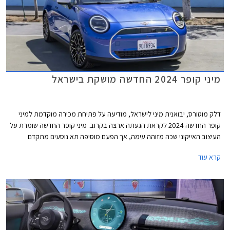
מיני קופר 2024 החדשה מושקת בישראל
דלק מוטורס, יבואנית מיני לישראל, מודיעה על פתיחת מכירה מוקדמת למיני
קופר החדשה 2024 לקראת הגעתה ארצה בקרוב. מיני קופר החדשה שומרת על
העיצוב האייקוני שכה מזוהה עימה, אך הפעם מוסיפה תא נוסעים מתקדם
וטכנולוגי באופן ניכר ביחס לדור הקודם, הקורץ לדור הצעיר. הדגם מגיע עם מנועי
קרא עוד
חשמל ובנזין בשתי רמות אבזור לבחירה.