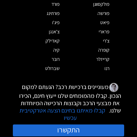
פולקסווגן
פורד
פורשה
פורתינג
פיאט
פיג'ו
פרארי
צ'אנגן
צ'רי
קאדילק
קופרה
קיה
קרייזלר
רובר
רנו
שברולט
מעוניינים ברכישת רכב? הגעתם למקום
הנכון. קבלו מהמומחים שלנו ייעוץ חינם, הכירו
את מבצעי הרכב וקבוצות הרכישה המיוחדות
שלנו.
קבלו מאיתנו בחינם הצעה אטרקטיבית
עכשיו
התקשרו