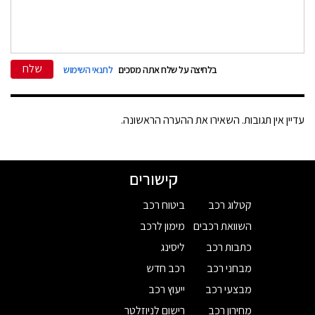
שלח
בלחיצה על שלח אתה מסכים
לתנאי השימוש
עדיין אין תגובות. השאירו את ההערה הראשונה.
קישורים
קטלוג רכב
ביטוח רכב
השוואת רכבים
מימון לרכב
כתבות רכב
ליסינג
מבחני רכב
רכב חדש
מבצעי רכב
ייעוץ רכב
מחירון רכב
רישום לניוזלטר