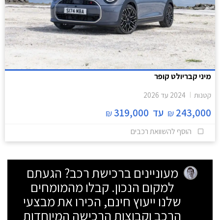
מיני קבריולט קופר
קטנות
2024
עד
2026
243,000
עד
319,000
₪
₪
הוסף להשוואת רכבים
מעוניינים ברכישת רכב? הגעתם
למקום הנכון. קבלו מהמומחים
שלנו ייעוץ חינם, הכירו את מבצעי
הרכב וקבוצות הרכישה המיוחדות