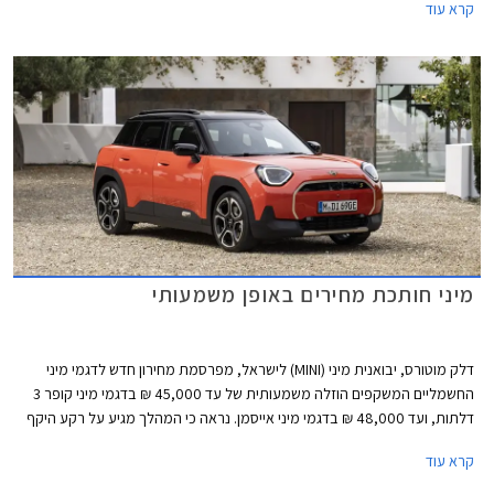
קרא עוד
ציונים של 4 כוכבים וחלקם כמעט איבדו את הכוכב החמישי.
מיני חותכת מחירים באופן משמעותי
דלק מוטורס, יבואנית מיני (MINI) לישראל, מפרסמת מחירון חדש לדגמי מיני
החשמליים המשקפים הוזלה משמעותית של עד 45,000 ₪ בדגמי מיני קופר 3
דלתות, ועד 48,000 ₪ בדגמי מיני אייסמן. נראה כי המהלך מגיע על רקע היקף
מכירות נמוך ורצון למשוך לקוחות אל אולם התצוגה באמצעות מחיר אטרקטיבי
קרא עוד
יותר.