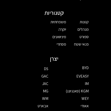
קטגוריות
קטנות
משפחתיות
מנהלים
יוקרה
ספורט
מיניוואנים
פנאי שטח
מסחרי
יצרן
BYD
DS
GAC
EVEASY
JAC
IM
KGM (סאנגיונג)
MG
WM
WEY
אאודי
אבארט