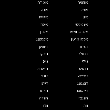
אווטאר
אומודה
אופל
אורה
איון
אייווייס
אינפיניטי
איסוזו
אלפא רומיאו
אלפין
אסטון מרטין
אקספנג
ב.מ.וו
ביואיק
בנטלי
ג'אקו
ג'ילי
ג'יפ
ג'נסיס
גרייט וול
דאצ'יה
דודג'
דונגפנג
דייהו
דייהטסו
האמר
הונגצ'י
הונדה
וויה
וולוו