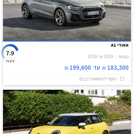
אאודי A1
7.9
קטנות
2019
עד
2026
ציון גיר
183,300
עד
199,600
₪
₪
הוסף להשוואת רכבים