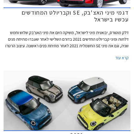
דגמי מיני האצ'בק, SE וקבריולט המחודשים
עכשיו בישראל
דלק מוטורס, יבואנית מיני לישראל, משיקה היום את מיני האצ'בק שלוש וחמש
דלתות ומיני קבריולט החדשים 2021 בדורם השלישי לאחר שעברו מתיחת פנים
שניה, וגם את מיני SE החשמלית 2021 לאחר מתיחת פנים ראשונה. עיצוב הרטרו
נותר נאמן למקור אך מתחדש בשבכה קדמית גדולה יותר בעיצוב כמעט
קרא עוד
"חשמלי" ואטום עם מסגרת בגוון שחור מבריק. הפגוש הקדמי כולל כעת כונסי
אוויר המתועלים לקירור הבלמים הקדמיים במקום פנסי הערפל. גופי התאורה עם
רקע שחור מבריק מכילים מעתה את תאורת הערפל. מאחור בולט פגוש חדש עם
פנס ערפל מרכזי. פנסי LED אחוריים עם גרפיקת דגל בריטניה - Union Lack
זמינים מעתה כסטנדרט בכל רמות האבזור. מהצד ניתן להבחין בחישוקי 17 ו- 18
אינץ' חדשים, וצבעי מרכב חדשים לרבות צביעה רב גונית לגג המשלבת שני
צבעים.