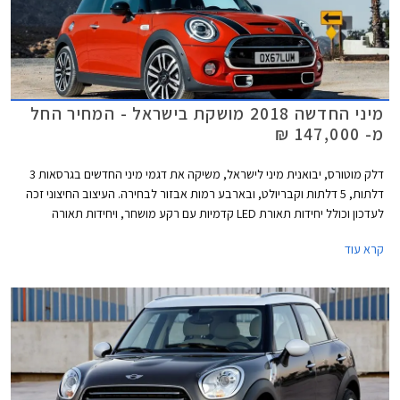
מיני החדשה 2018 מושקת בישראל - המחיר החל
מ- 147,000 ₪
דלק מוטורס, יבואנית מיני לישראל, משיקה את דגמי מיני החדשים בגרסאות 3
דלתות, 5 דלתות וקבריולט, ובארבע רמות אבזור לבחירה. העיצוב החיצוני זכה
לעדכון וכולל יחידות תאורת LED קדמיות עם רקע מושחר, ויחידות תאורה
אחוריות מסוג LED אשר עוצבו בהשראת דגל אנגליה. כל רמות האבזור כוללות
קרא עוד
מעתה תאורת כניסה עם חתימת המותג מיני.