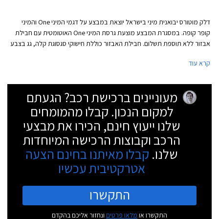
דלק מוטורס יבואנית מיני בישראל יוצאת במבצע על דגמי המיני One והמיני
קופר קופה. במסגרת המבצע מוצעת גרסת המיני One האוטומטית עם חבילת
אבזור ללא תוספת תשלום. חבילת האבזור כוללת חישוקי סגסוגת קלה, גג בצבע
לבן או שחור, חיישני חנייה אחוריים ומדבקות בצבע לבן או שחור לאורך מכסה
קרא עוד
המנוע. מבצע אבזור דומה קיימה היבואנית לפני מספר חודשים על המיני One
הידנית.
מעוניינים ברכישת רכב? הגעתם
למקום הנכון. קבלו מהמומחים
שלנו ייעוץ חינם, הכירו את מבצעי
הרכב וקבוצות הרכישה המיוחדות
שלנו.
קבלו מאיתנו בחינם הצעה
אטרקטיבית עכשיו
התקשרו
התקשרו או
מלאו פרטים
ונחזור אליכם בהקדם