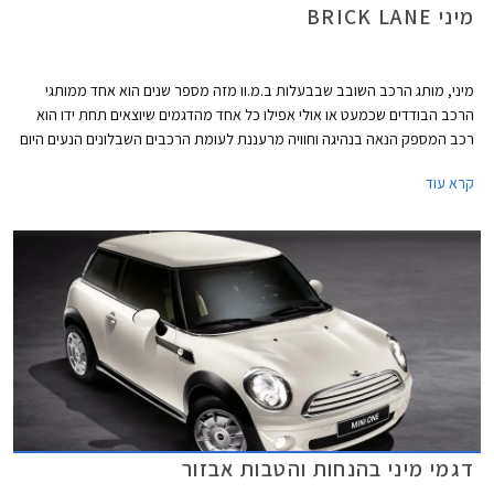
מיני BRICK LANE
מיני, מותג הרכב השובב שבבעלות ב.מ.וו מזה מספר שנים הוא אחד ממותגי
הרכב הבודדים שכמעט או אולי אפילו כל אחד מהדגמים שיוצאים תחת ידו הוא
רכב המספק הנאה בנהיגה וחוויה מרעננת לעומת הרכבים השבלונים הנעים היום
על כבישי ארצנו ובארצות נכר. אם כבר מזכירים את דגמי מיני הנעים בכבישי
קרא עוד
הארץ, זה המקום לספר כי בחמישה החודשים הראשונים של השנה העלתה מיני
242 רכבים המהווים גידול של למעלה מ- 98% לעומת התקופה המקבילה
אשתקד.
דגמי מיני בהנחות והטבות אבזור