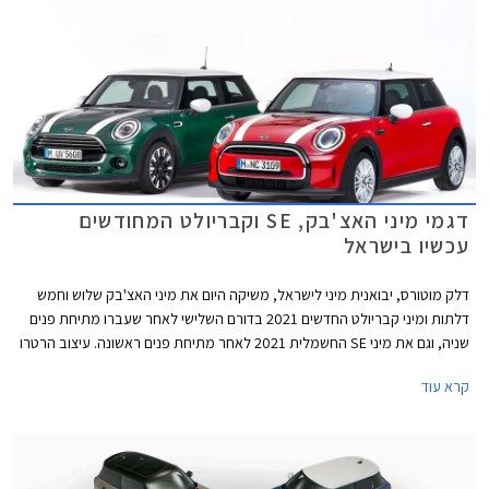
דגמי מיני האצ'בק, SE וקבריולט המחודשים
עכשיו בישראל
דלק מוטורס, יבואנית מיני לישראל, משיקה היום את מיני האצ'בק שלוש וחמש
דלתות ומיני קבריולט החדשים 2021 בדורם השלישי לאחר שעברו מתיחת פנים
שניה, וגם את מיני SE החשמלית 2021 לאחר מתיחת פנים ראשונה. עיצוב הרטרו
נותר נאמן למקור אך מתחדש בשבכה קדמית גדולה יותר בעיצוב כמעט
קרא עוד
"חשמלי" ואטום עם מסגרת בגוון שחור מבריק. הפגוש הקדמי כולל כעת כונסי
אוויר המתועלים לקירור הבלמים הקדמיים במקום פנסי הערפל. גופי התאורה עם
רקע שחור מבריק מכילים מעתה את תאורת הערפל. מאחור בולט פגוש חדש עם
פנס ערפל מרכזי. פנסי LED אחוריים עם גרפיקת דגל בריטניה - Union Lack
זמינים מעתה כסטנדרט בכל רמות האבזור. מהצד ניתן להבחין בחישוקי 17 ו- 18