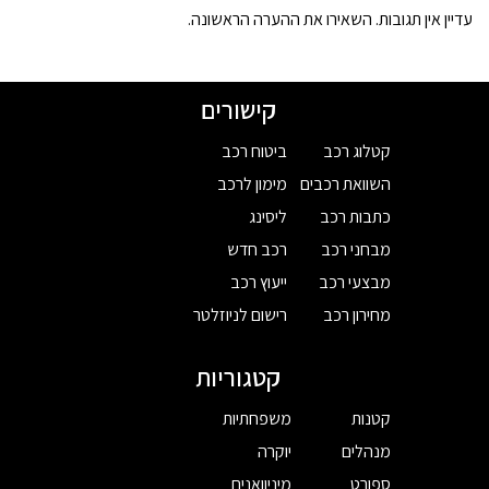
עדיין אין תגובות. השאירו את ההערה הראשונה.
קישורים
קטלוג רכב
ביטוח רכב
השוואת רכבים
מימון לרכב
כתבות רכב
ליסינג
מבחני רכב
רכב חדש
מבצעי רכב
ייעוץ רכב
מחירון רכב
רישום לניוזלטר
קטגוריות
קטנות
משפחתיות
מנהלים
יוקרה
ספורט
מיניוואנים