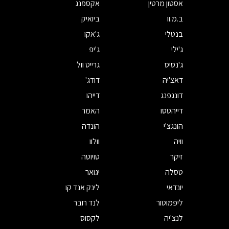
אסטון מרטין
אקספנג
ב.מ.וו
ביואיק
בנטלי
ג'אקו
ג'ילי
ג'יפ
ג'נסיס
גרייט וול
דאצ'יה
דודג'
דונגפנג
דייהו
דייהטסו
האמר
הונגצ'י
הונדה
וויה
וולוו
זיקר
טויוטה
טסלה
יגואר
יונדאי
לינק אנד קו
ליפמוטור
לנד רובר
לנצ'יה
לקסוס