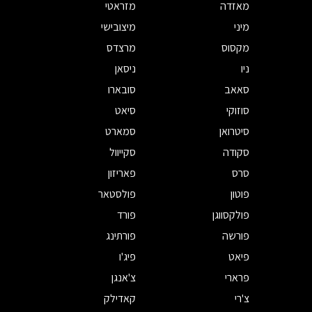
מאזדה
מזראטי
מיני
מיצובישי
מקסוס
מרצדס
ניו
ניסאן
סאאב
סובארו
סוזוקי
סיאט
סיטרואן
סמארט
סקודה
סקייוול
סרס
פאריזון
פוטון
פולסטאר
פולקסווגן
פורד
פורשה
פורתינג
פיאט
פיג'ו
פרארי
צ'אנגן
צ'רי
קאדילק