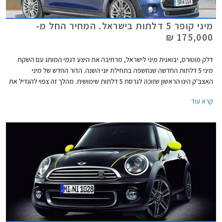
מיני קופר 5 דלתות בישראל. המחיר החל מ-
175,000 ₪
דלק מוטורס, יבואנית מיני לישראל, מרחיבה את היצע דגמי המותג עם השקת
מיני 5 דלתות החדשה שנחשפה בתחילת יוני השנה. הדור החדש של מיני
האצב'ק הינו הראשון שזוכה לגרסת 5 דלתות שימושית. מהלך זה צפוי להגדיל את
המכירות שכן קהל היעד כעת רחב יותר ופונה גם לאותם לקוחות שחשקו במיני
קרא עוד
אופנתית אך פסלו אותה בגלל העדר דלתות מאחור.