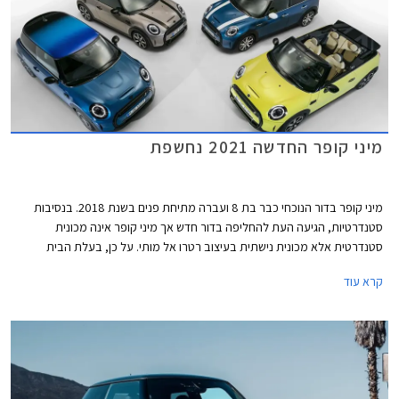
אינץ' חדשים, וצבעי מרכב חדשים לרבות צביעה רב גונית לגג המשלבת שני
צבעים.
מיני קופר החדשה 2021 נחשפת
מיני קופר בדור הנוכחי כבר בת 8 ועברה מתיחת פנים בשנת 2018. בנסיבות
סטנדרטיות, הגיעה העת להחליפה בדור חדש אך מיני קופר אינה מכונית
סטנדרטית אלא מכונית נישתית בעיצוב רטרו אל מותי. על כן, בעלת הבית
הבווארית מוצאת לנכון לעדכן במעט את העיצוב המוצלח בתוספת טכנולוגיות
קרא עוד
אשר ישאירו אותה עדכנית בקו החזית לשנים הקרובות.