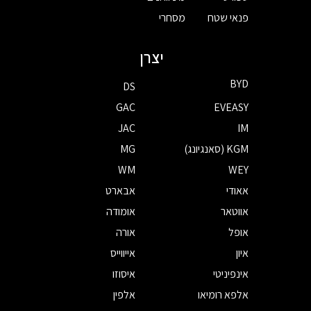
פנאי שטח
מסחרי
יצרן
BYD
DS
GAC
EVEASY
JAC
IM
KGM (סאנגיונג)
MG
WM
WEY
אאודי
אבארט
אווטאר
אומודה
אופל
אורה
איון
אייווייס
אינפיניטי
איסוזו
אלפא רומיאו
אלפין