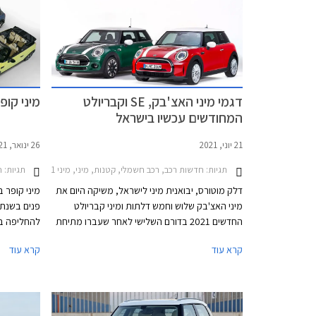
דגמי מיני האצ'בק, SE וקבריולט
מיני קופר הח
המחודשים עכשיו בישראל
21 יוני, 2021
26 ינואר, 2021
תגיות:
חדשות רכב, רכב חשמלי, קטנות, מיני, מיני One 2018-2021, מיני One חמש דלתות 2018-2021, מיני One 2021-2024, מיני One חמש דלתות 2021-2024, מיני JCW 2018-2021, מיני קבריולט קופר 2018-2021, מיני קבריולט קופר S 2018-2021, מיני קופר 2018-2021, מיני קופר S 2018-2021, מיני קופר S חמש דלתות 2018-2021, מיני קופר חמש דלתות 2018-2021, מיני JCW 2021-2024, מיני JCW קבריולט 2021-2023, מיני קופר 2021-2024, מיני קופר S 2021-2024מיני קופר קבריולט 2021-2024
תגיות:
חדשות ר
דלק מוטורס, יבואנית מיני לישראל, משיקה היום את
מיני האצ'בק שלוש וחמש דלתות ומיני קבריולט
החדשים 2021 בדורם השלישי לאחר שעברו מתיחת
להחליפה בד
פנים שניה, וגם את מיני SE החשמלית 2021 לאחר
סטנדרטית א
קרא עוד
קרא עוד
מתיחת פנים ראשונה. עיצוב הרטרו נותר נאמן
מותי. על כ
למקור אך מתחדש בשבכה קדמית גדולה יותר
לעדכן במע
בעיצוב כמעט "חשמלי" ואטום עם מסגרת בגוון שחור
טכנולוגיות
מבריק. הפגוש הקדמי כולל כעת כונסי אוויר
לשנים הקרו
המתועלים לקירור הבלמים הקדמיים במקום פנסי