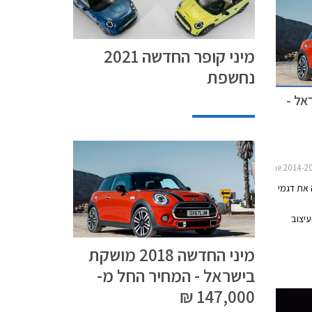
מיני קופר החדשה 2021
נחשפת
בישראל -
 את דגמי
עיצוב
החיצוני זכה לעדכון וכולל יחידות תאורת LED קדמיות
מיני החדשה 2018 מושקת
עם רקע מושחר, ויחידות תאורה אחוריות מסוג LED
 האבזור
בישראל - המחיר החל מ-
תג מיני.
147,000 ₪