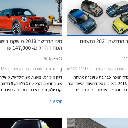
דשה 2021 נחשפת
מיני החדשה 2018 מושקת 
המחיר החל מ- 147,000 ₪
29 מאי, 2018
כב, קטנות, מיני, מיני One 2021-2024, מיני One חמש דלתות 2021-2024, מיני JCW 2018-2021, מיני קבריולט קופר 2018-2021, מיני קופר 2018-2021, מיני קופר חמש דלתות 2018-2021, מיני JCW 2021-2024, מיני JCW קבריולט 2021-2023, מיני קופר 2021-2024, מיני קופר S 2021-2024, מיני קופר S חמש דלתות 2021-2024, מיני קופר S קבריולט 2021-2024מיני קופר חמש דלתות 2021-2024
תגיות:
חדשות רכב, קטנות, מיני, מיני One 2014-2018, מיני One חמש דלתות 2014-2018, מיני קופר S 2014-2018מיני JCW קופה -2026
מיני קופר בדור הנוכחי כבר בת 8 ועברה מתיחת
דלק מוטורס, יבואנית מיני לישראל, משיקה
פנים בשנת 2018. בנסיבות סטנדרטיות, הגיעה העת
מיני החדשים בגרסאות 3 דלתות, 5 דלתות
ור חדש אך מיני קופר אינה מכונית
וקבריולט, ובארבע רמות אבזור לבחירה. ה
לא מכונית נישתית בעיצוב רטרו אל
קרא עוד
ן, בעלת הבית הבווארית מוצאת לנכון
ט את העיצוב המוצלח בתוספת
אשר עוצבו בהשראת דגל אנגליה. כל רמות
 אשר ישאירו אותה עדכנית בקו החזית
כוללות מעתה תאורת כניסה עם חתימת המו
בות.