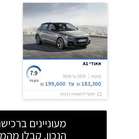
אאודי A1
7.9
קטנות
2019
עד
2026
ציון גיר
183,300
עד
199,600
₪
₪
הוסף להשוואת רכבים
מעוניינים ברכי
הנכון. קבלו מהמו