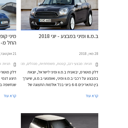
הערפל. גופי התאורה עם רקע שחור מבריק מכילים
מעתה את תאורת הערפל. מאחור בולט פגוש חדש
עם פנס ערפל מרכזי. פנסי LED אחוריים עם גרפיקת
דגל בריטניה - Union Lack זמינים מעתה כסטנדרט
בכל רמות האבזור. מהצד ניתן להבחין בחישוקי 17 ו-
ב.מ.וו ומיני במבצע - יוני 2018
18 אינץ' חדשים, וצבעי מרכב חדשים לרבות צביעה
החל מ- 175,000 ₪
רב גונית לגג המשלבת שני צבעים.
28 מאי, 2018
21 אוקטובר, 2014
תגיות:
תגיות:
מבצעי רכב, קטנות, משפחתיות, מנהלים, פנאי שטח, ב.מ.וו, מיני, מיני One חמש דלתות 2014-2018, ב.מ.וו X4 2014-2018, ב.מ.וו סדרה 2 קופה -2020
חדש
דלק מוטורס, יבואנית ב.מ.וו ומיני לישראל, יוצאת
דלק מוטורס
במבצע על רכבי ב.מ.וו ומיני, ואופנועי ב.מ.וו, שיערך
בין התאריכים 6-8 ביוני בכל אולמות התצוגה של
שנחשפה בתח
היבואן ברחבי הארץ. בנוסף מכריזה דלק מוטורס על
קרא עוד
קרא עוד
הוזלת מחירי מחירון למספר דגמים.
שימושית. מ
קהל היעד כ
שחשקו במינ
דלתות מאח