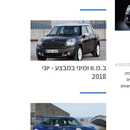
ב.מ.וו ומיני במבצע - יוני
מזה
2018
ם
וצאים
יה
יום על
ם את
לספר כי
תה מיני
מהווים גידול של למעלה מ- 98%