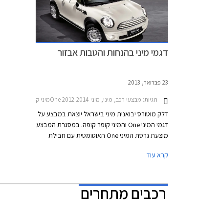
דגמי מיני בהנחות והטבות אבזור
23 פברואר, 2013
תגיות:
מבצעי רכב, מיני, מיני One 2012-2014מיני קופה קופר 2012-2015
דלק מוטורס יבואנית מיני בישראל יוצאת במבצע על
דגמי המיני One והמיני קופר קופה. במסגרת המבצע
מוצעת גרסת המיני One האוטומטית עם חבילת
אבזור ללא תוספת תשלום. חבילת האבזור כוללת
קרא עוד
חישוקי סגסוגת קלה, גג בצבע לבן או שחור, חיישני
חנייה אחוריים ומדבקות בצבע לבן או שחור לאורך
מכסה המנוע. מבצע אבזור דומה קיימה היבואנית
רכבים מתחרים
לפני מספר חודשים על המיני One הידנית.