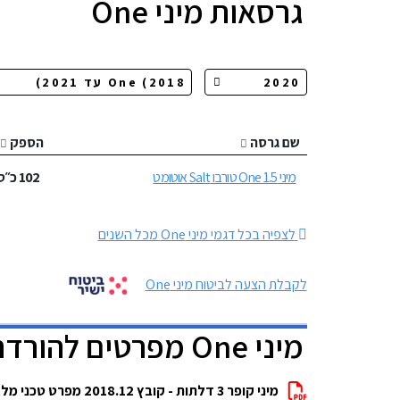
גרסאות
מיני One
שם גרסה
הספק
מיני One 1.5 טורבו Salt אוטומט
102
כ״ס
לצפיה בכל דגמי מיני One מכל השנים
לקבלת הצעה לביטוח מיני One
מיני One מפרטים להורדה
מיני קופר 3 דלתות - קובץ 2018.12 מפרט טכני מלא להורדה