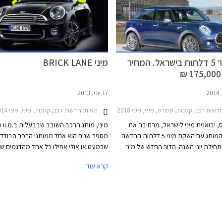
מיני קופר 5 דלתות בישראל. המחיר
מיני BRICK LANE
17 יוני, 2013
2014ב.מ.וו X2 2018-2024
ות רכב, קטנות, ספורט, מיני, מיני One 2014-2018, מיני One חמש דלתות 2014-2018, מיני קופר S 2014-2018, מיני קופר 2014-2018, מיני קופר חמש דלתות 2014-2018מיני קופר S חמש דלתות 2014-2018
תגיות:
חדשות רכב, קטנות, מיני, מיני One 2012-2014חבילת BRICK LANE
, יבואנית מיני לישראל, מרחיבה את
מיני, מותג הרכב השובב שבבעלות ב.מ.וו 
היצע דגמי המותג עם השקת מיני 5 דלתות החדשה
מספר שנים הוא אחד ממותגי הרכב הבודדי
ילת יוני השנה. הדור החדש של מיני
שכמעט או אולי אפילו כל אחד מהדגמים שי
האצב'ק הינו הראשון שזוכה לגרסת 5 דלתות
תחת ידו הוא רכב המספק הנאה בנהיגה וחוו
קרא עוד
הלך זה צפוי להגדיל את המכירות שכן
מרעננת לעומת הרכבים השבלונים הנעים ה
עת רחב יותר ופונה גם לאותם לקוחות
כבישי ארצנו ובארצות נכר. אם כבר מזכירי
י אופנתית אך פסלו אותה בגלל העדר
דגמי מיני הנעים בכבישי הארץ, זה המקום 
ור.
בחמישה החודשים הראשונים של השנה העל
242 רכבים ה