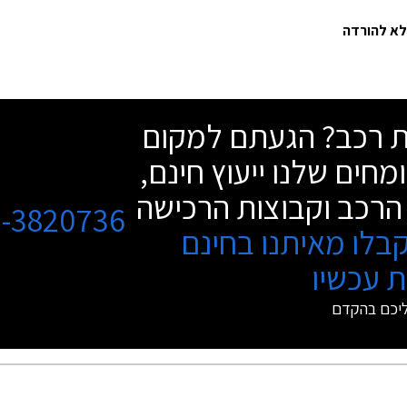
שת רכב? הגעתם למקום
מחים שלנו ייעוץ חינם,
הרכב וקבוצות הרכישה
3-3820736
בלו מאיתנו בחינם
 עכשיו
ליכם בהקדם