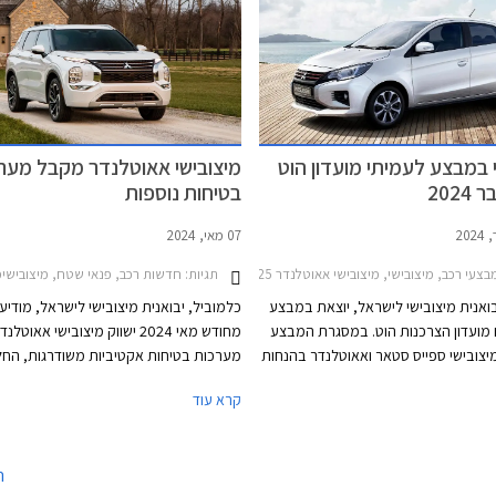
היוצא.
 במבצע לעמיתי מועדון הוט
מיצובישי אאוטלנדר מקבל מער
202
בטיחות נוספות
07 מאי, 2024
צעי רכב, מיצובישי, מיצובישי אאוטלנדר 2021-2025מיצובישי ספייס סטאר 2020-2024
תגיות:
חדשות רכב, פנאי שטח, מיצובישימיצוביש
בואנית מיצובישי לישראל, יוצאת במבצע
כלמוביל, יבואנית מיצובישי לישראל, מודיע
מועדון הצרכנות הוט. במסגרת המבצע
מחודש מאי 2024 ישווק מיצובישי אאוטל
 מיצובישי ספייס סטאר ואאוטלנדר בהנחות
מערכות בטיחות אקטיביות משודרגות, הח
של עד 6,000 ₪ ממחיר המחירון לצד הטבות אבזור
אקזקיוטיב ומעלה. תוספת האבזור מגיעה 
קרא עוד
והנחה של 25% ברכישת אבזור נוסף בהתקנה
התייקרות קלה של 0
בצע יתקיים בכל אולמות התצוגה של
את מעמדו כרכב ה- 7 מושבים הנמכר בי
הלך חודש ספטמבר 2024.
בישראל מתחילת השנה. כמו כן שופר ציון 
ה
לפי משרד התחבורה, מציון 5 לציון 6.