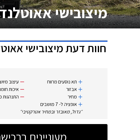
מיצובישי אאוטלנד
חוות דעת
מיצובישי אאוט
תא נוסעים מרווח
עיצוב מיושן
אבזור
איכות חומר
מחיר
התנהגות כ
אופציה ל- 7 מושבים
״
גדול, מאובזר ובמחיר אטרקטיבי
״
מעוניינים ברכי