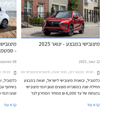
עד לתאריך 31 במרץ 2026.
רכבים.
מיצובישי במבצע - ינואר 2025
מיצובישי
- ספטמבר 4
12 ינואר, 2025
08 ספטמבר, 2024
תגיות:
מבצעי רכב, פנאי שטח, מיצובישימיצובישי אאוטלנדר 2021-2025
תגיות:
מב
כלמוביל, יבואנית מיצובישי לישראל, יוצאת במבצע
כלמוביל, י
תחילת שנה במסגרתו מוצעים מגוון דגמי מיצובישי
בשיתוף עם 
בהנחות של עד 6,000 ₪ ממחיר המחירון לצד
יוצעו דגמי
טרייד-אין במחיר מחירון לדגמים נבחרים ומערכת
קרא עוד
קרא עוד
מיגון. המבצע נערך בכל אולמות התצוגה של
מיצובישי בין התאריכים 10-17 בינואר 2025.
מקומית. המ
מיצובישי במ