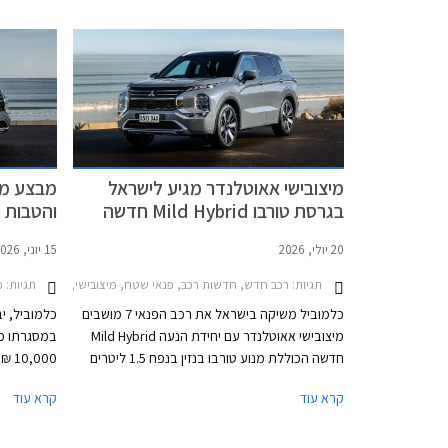
מיצובישי אאוטלנדר מגיע לישראל
בגרסת טורבו Mild Hybrid חדשה
והטבות נ
20 יולי, 2026
15 יוני, 2026
תגיות:
תגיות:
רכב חדש, חדשות רכב, פנאי שטח, מיצובישי, מיצובישי אאוטלנדר 2025-2026מחיר
מ
כלמוביל משיקה בישראל את רכב הפנאי 7 מושבים
כלמוביל, י
מיצובישי אאוטלנדר עם יחידת הנעה Mild Hybrid
במסגרתו מו
חדשה הכוללת מנוע טורבו בנזין בנפח 1.5 ליטרים
000
ומערכת סיוע היברידית מתונה במתח 48V
ומרימי שמש
קרא עוד
קרא עוד
המחליפה את מנוע ה- 2.5 ליטרים האטמוספרי
הוותיק אשר משך נהגים שמרנים שמעדיפים
ריבית וללא
להתרחק ממנועי טורבו ומנועים חשמליים מחשש