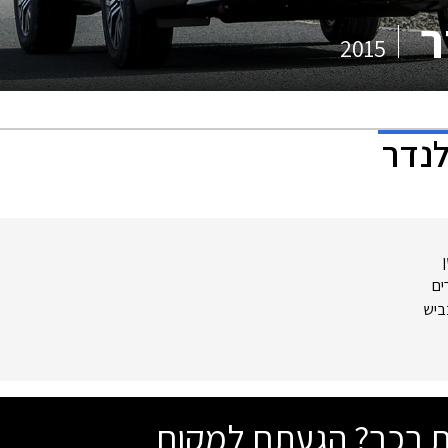
ר
2015
לנדר
ים
ביש
שת רכב? הגעתם למקום