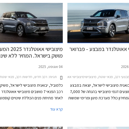
י אאוטלנדר במבצע - פברואר
מיצובישי אאוטלנדר
מושק בישראל. המחיר ללא שינוי
04 אוגוסט, 2025
בצעי רכב, פנאי שטח, מיצובישימיצובישי אאוטלנדר 2025-2026
תגיות:
רכב חדש, חדשות רכב, פנאי שטח, מיצובישי, מיצובישי אאוטלנ
בואנית מיצובישי לישראל, יוצאת במבצע
כלמוביל, יבואנית מיצובישי לישראל, משיק
במסגרתו מוצעים דגמי מיצובישי בהנחה של 7,000
רכ
חירון כולל מערכת מיגון ומרימי שמשות
לאחר מתיחת פנים הכוללת שינויים קוסמטי
ללא תוספת תשלום. עוד יוצע מימון של 75,000 ₪
בעיצוב החיצוני והפנימי, מערכת מולטימדי
קרא עוד
בפריסה ל- 30 תשלומים ללא ריבית וללא הצמדה.
מערכת שמע מבית YAMAHA, ומ
 בכל אולמות התצוגה של מיצובישי בין
ולשיפור חוויית הנסיעה. הדגם ישווק בשמונ
התאריכים 13-20 בפברואר 2026 ומוגבל ל- 100
אבזור במחיר של החל מ-