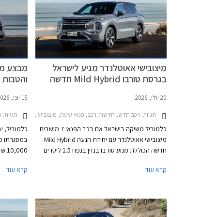
מיצובישי אאוטלנדר מגיע לישראל
בגרסת טורבו Mild Hybrid חדשה
והטבות נ
20 יולי, 2026
15 יוני, 2026
תגיות:
תגיות:
רכב חדש, חדשות רכב, פנאי שטח, מיצובישי, מיצובישי אאוטלנדר 2025-2026מחיר
מ
כלמוביל משיקה בישראל את רכב הפנאי 7 מושבים
כלמוביל, י
מיצובישי אאוטלנדר עם יחידת הנעה Mild Hybrid
במסגרתו מו
חדשה הכוללת מנוע טורבו בנזין בנפח 1.5 ליטרים
000
ומערכת סיוע היברידית מתונה במתח 48V
ומרימי שמש
קרא עוד
קרא עוד
המחליפה את מנוע ה- 2.5 ליטרים האטמוספרי
הוותיק אשר משך נהגים שמרנים שמעדיפים
ריבית וללא
להתרחק ממנועי טורבו ומנועים חשמליים מחשש
לעודף תקלות. יהיה מעניין לראות איך ישפיע המעבר
2026 ומוגבל ל- 100 רכבים.
למנוע מתקדם יותר, על הביקושים ועל קהל היעד.