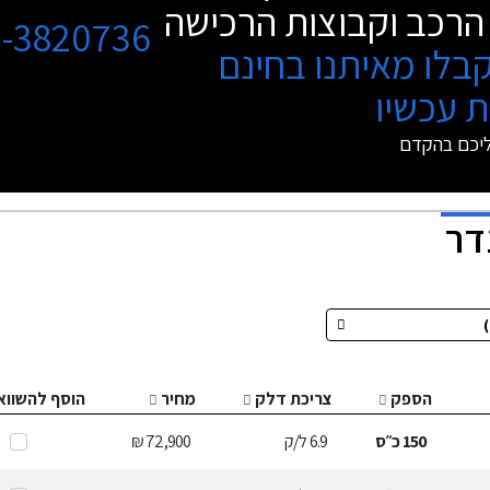
הרכב וקבוצות הרכישה
3-3820736
בלו מאיתנו בחינם
 עכשיו
ליכם בהקדם
דר
הספק
צריכת דלק
מחיר
הוסף להשווא
150
כ״ס
6.9
ל/ק
72,900 ₪