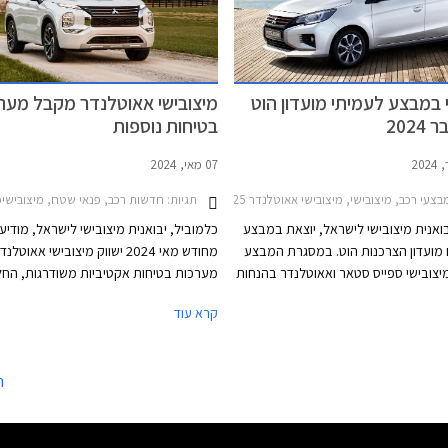
 במבצע לעמיתי מועדון הוט
מיצובישי אאוטלנדר מקבל מער
202
בטיחות נוספות
07 מאי, 2024
צעי רכב, מיצובישי, מיצובישי אאוטלנדר 2021-2025מיצובישי ספייס סטאר 2020-2024
תגיות:
חדשות רכב, פנאי שטח, מיצובישימיצוביש
בואנית מיצובישי לישראל, יוצאת במבצע
כלמוביל, יבואנית מיצובישי לישראל, מודיע
מועדון הצרכנות הוט. במסגרת המבצע
מחודש מאי 2024 ישווק מיצובישי אאוטל
 מיצובישי ספייס סטאר ואאוטלנדר בהנחות
מערכות בטיחות אקטיביות משודרגות, הח
של עד 6,000 ₪ ממחיר המחירון לצד הטבות אבזור
אקזקיוטיב ומעלה. תוספת האבזור מגיעה 
קרא עוד
והנחה של 25% ברכישת אבזור נוסף בהתקנה
התייקרות קלה של 0
בצע יתקיים בכל אולמות התצוגה של
את מעמדו כרכב ה- 7 מושבים הנמכר בי
הלך חודש ספטמבר 2024.
בישראל מתחילת השנה. כמו כן שופר ציון 
ה
לפי משרד התחבורה, מציון 5 לציון 6.