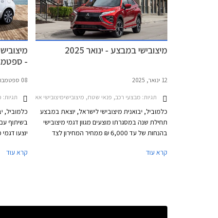
מיצובישי במבצע - ינואר 2025
מיצובישי
- ספטמבר 4
12 ינואר, 2025
08 ספטמבר, 2024
תגיות:
מבצעי רכב, פנאי שטח, מיצובישימיצובישי אאוטלנדר 2021-2025
תגיות:
מב
כלמוביל, יבואנית מיצובישי לישראל, יוצאת במבצע
כלמוביל, י
תחילת שנה במסגרתו מוצעים מגוון דגמי מיצובישי
בשיתוף עם 
בהנחות של עד 6,000 ₪ ממחיר המחירון לצד
יוצעו דגמי
טרייד-אין במחיר מחירון לדגמים נבחרים ומערכת
קרא עוד
קרא עוד
מיגון. המבצע נערך בכל אולמות התצוגה של
מיצובישי בין התאריכים 10-17 בינואר 2025.
מקומית. המ
מיצובישי במ