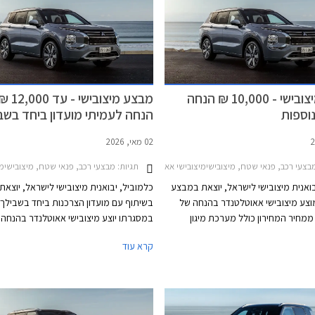
מבצע מיצובישי - 10,000 ₪ הנחה
מבצע מיצובישי - עד 2,000
וספות
הנחה לעמיתי מועדון ביחד בשב
02 מאי, 2026
ון רכב
בצעי רכב, פנאי שטח, מיצובישימיצובישי אאוטלנדר 2025-2026
תגיות:
מבצעי רכב, פנאי שטח, מיצובישימיצובישי
בואנית מיצובישי לישראל, יוצאת במבצע
כלמוביל, יבואנית מיצובישי לישראל, יוצא
צע מיצובישי אאוטלטנדר בהנחה של
בשיתוף עם מועדון הצרכנות ביחד בשבילך,
10, ₪ ממחיר המחירון כולל מערכת מיגון
במסגרתו יוצע מיצובישי אאוטלנדר בהנחה 
ות ללא תוספת תשלום. עוד יוצע מימון
9,000 עד 12,000 ₪ ממחיר המחירון
קרא עוד
של עד 100,000 ₪ בפריסה ל- 36 תשלומים ללא
אבזור בשווי של עד 6,247 ₪. המבצ
 הצמדה. המבצע נערך בכל אולמות
התצוגה של מיצובישי בין התאריכים 17-24 ביוני
במאי 2026.