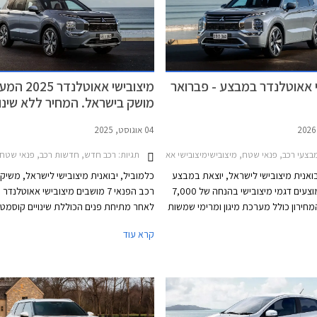
י אאוטלנדר במבצע - פברואר
מיצובישי אאוטלנדר
מושק בישראל. המחיר ללא שינוי
04 אוגוסט, 2025
בצעי רכב, פנאי שטח, מיצובישימיצובישי אאוטלנדר 2025-2026
תגיות:
רכב חדש, חדשות רכב, פנאי שטח, מיצובישי, מיצובישי אאוטלנ
בואנית מיצובישי לישראל, יוצאת במבצע
כלמוביל, יבואנית מיצובישי לישראל, משיק
במסגרתו מוצעים דגמי מיצובישי בהנחה של 7,000
רכ
חירון כולל מערכת מיגון ומרימי שמשות
לאחר מתיחת פנים הכוללת שינויים קוסמטי
ללא תוספת תשלום. עוד יוצע מימון של 75,000 ₪
בעיצוב החיצוני והפנימי, מערכת מולטימדי
קרא עוד
בפריסה ל- 30 תשלומים ללא ריבית וללא הצמדה.
מערכת שמע מבית YAMAHA, ומ
 בכל אולמות התצוגה של מיצובישי בין
ולשיפור חוויית הנסיעה. הדגם ישווק בשמונ
התאריכים 13-20 בפברואר 2026 ומוגבל ל- 100
אבזור במחיר של החל מ-
היוצא.