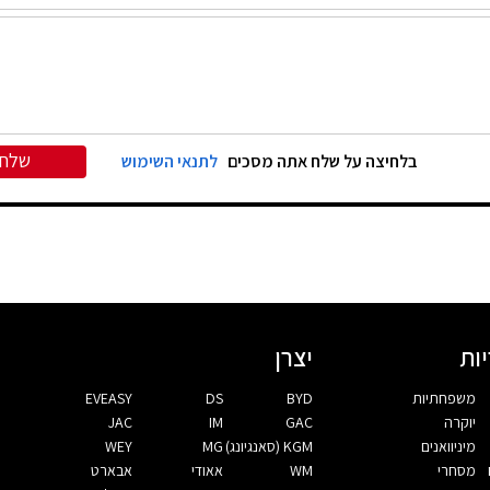
שלח
בלחיצה על שלח אתה מסכים
לתנאי השימוש
ות
יצרן
משפחתיות
BYD
DS
EVEASY
יוקרה
GAC
IM
JAC
מיניוואנים
KGM (סאנגיונג)
MG
WEY
מסחרי
WM
אאודי
אבארט