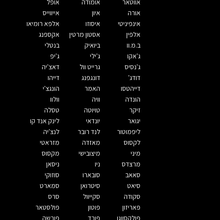
אווטאר
אומודה
אופל
אורה
איון
אייווייס
אינפיניטי
איסוזו
אלפא רומיאו
אלפין
אסטון מרטין
אקספנג
ב.מ.וו
ביואיק
בנטלי
ג'אקו
ג'ילי
ג'יפ
ג'נסיס
גרייט וול
דאצ'יה
דודג'
דונגפנג
דייהו
דייהטסו
האמר
הונגצ'י
הונדה
וויה
וולוו
זיקר
טויוטה
טסלה
יגואר
יונדאי
לינק אנד קו
ליפמוטור
לנד רובר
לנצ'יה
לקסוס
מאזדה
מזראטי
מיני
מיצובישי
מקסוס
מרצדס
ניו
ניסאן
סאאב
סובארו
סוזוקי
סיאט
סיטרואן
סמארט
סקודה
סקייוול
סרס
פאריזון
פוטון
פולסטאר
פולקסווגן
פורד
פורשה