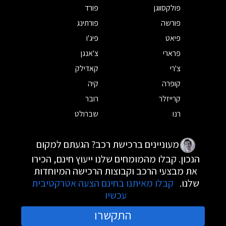
פולקסווגן
פורד
פורשה
פורתינג
פיאט
פיג'ו
פרארי
צ'אנגן
צ'רי
קאדילק
קופרה
קיה
קרייזלר
רובר
רנו
שברולט
מעוניינים ברכישת רכב? הגעתם למקום
הנכון. קבלו מהמומחים שלנו ייעוץ חינם, הכירו
את מבצעי הרכב וקבוצות הרכישה המיוחדות
שלנו.
קבלו מאיתנו בחינם הצעה אטרקטיבית
עכשיו
התקשרו