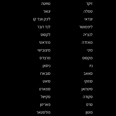
זיקר
טויוטה
טסלה
יגואר
יונדאי
לינק אנד קו
ליפמוטור
לנד רובר
לנצ'יה
לקסוס
מאזדה
מזראטי
מיני
מיצובישי
מקסוס
מרצדס
ניו
ניסאן
סאאב
סובארו
סוזוקי
סיאט
סיטרואן
סמארט
סקודה
סקייוול
סרס
פאריזון
פוטון
פולסטאר