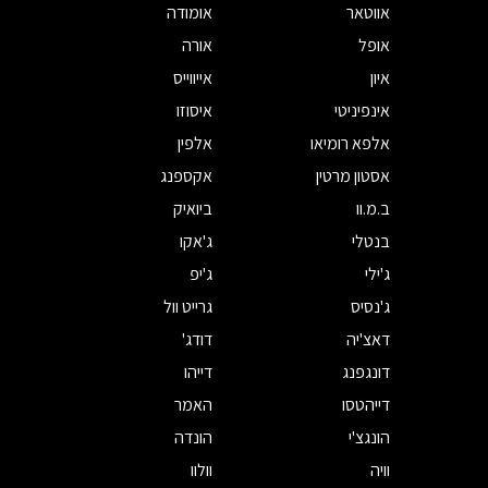
אווטאר
אומודה
אופל
אורה
איון
אייווייס
אינפיניטי
איסוזו
אלפא רומיאו
אלפין
אסטון מרטין
אקספנג
ב.מ.וו
ביואיק
בנטלי
ג'אקו
ג'ילי
ג'יפ
ג'נסיס
גרייט וול
דאצ'יה
דודג'
דונגפנג
דייהו
דייהטסו
האמר
הונגצ'י
הונדה
וויה
וולוו