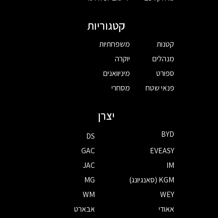
קטגוריות
קטנות
משפחתיות
מנהלים
יוקרה
ספורט
מיניוואנים
פנאי שטח
מסחרי
יצרן
BYD
DS
GAC
EVEASY
JAC
IM
KGM (סאנגיונג)
MG
WM
WEY
אאודי
אבארט