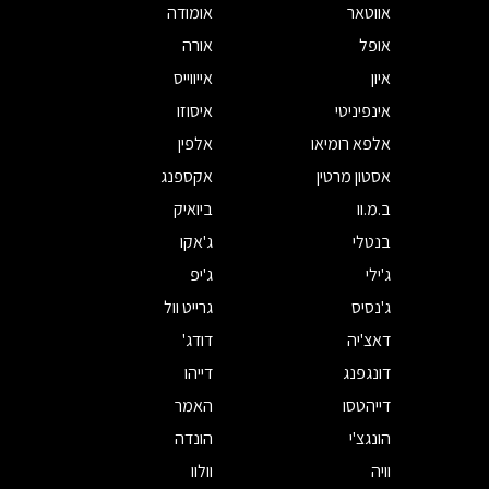
אווטאר
אומודה
אופל
אורה
איון
אייווייס
אינפיניטי
איסוזו
אלפא רומיאו
אלפין
אסטון מרטין
אקספנג
ב.מ.וו
ביואיק
בנטלי
ג'אקו
ג'ילי
ג'יפ
ג'נסיס
גרייט וול
דאצ'יה
דודג'
דונגפנג
דייהו
דייהטסו
האמר
הונגצ'י
הונדה
וויה
וולוו