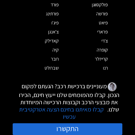
פולקסווגן
פורד
פורשה
פורתינג
פיאט
פיג'ו
פרארי
צ'אנגן
צ'רי
קאדילק
קופרה
קיה
קרייזלר
רובר
רנו
שברולט
מעוניינים ברכישת רכב? הגעתם למקום
הנכון. קבלו מהמומחים שלנו ייעוץ חינם, הכירו
את מבצעי הרכב וקבוצות הרכישה המיוחדות
שלנו.
קבלו מאיתנו בחינם הצעה אטרקטיבית
עכשיו
התקשרו