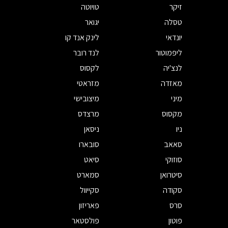
זיקר
טויוטה
טסלה
יגואר
יונדאי
לינק אנד קו
ליפמוטור
לנד רובר
לנצ'יה
לקסוס
מאזדה
מזראטי
מיני
מיצובישי
מקסוס
מרצדס
ניו
ניסאן
סאאב
סובארו
סוזוקי
סיאט
סיטרואן
סמארט
סקודה
סקייוול
סרס
פאריזון
פוטון
פולסטאר