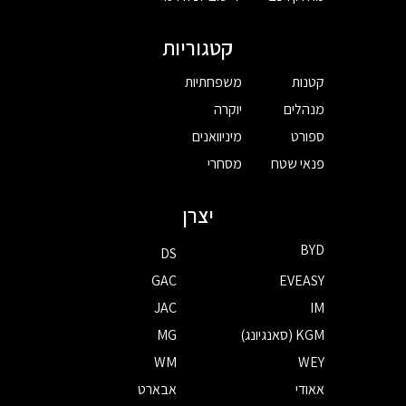
קטגוריות
קטנות
משפחתיות
מנהלים
יוקרה
ספורט
מיניוואנים
פנאי שטח
מסחרי
יצרן
BYD
DS
GAC
EVEASY
JAC
IM
KGM (סאנגיונג)
MG
WM
WEY
אאודי
אבארט