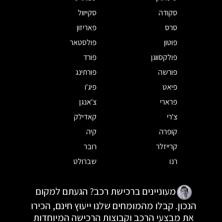
סקודה
סקייוול
סרס
פאריזון
פוטון
פולסטאר
פולקסווגן
פורד
פורשה
פורתינג
פיאט
פיג'ו
פרארי
צ'אנגן
צ'רי
קאדילק
קופרה
קיה
קרייזלר
רובר
רנו
שברולט
מעוניינים ברכישת רכב? הגעתם למקום
הנכון. קבלו מהמומחים שלנו ייעוץ חינם, הכירו
את מבצעי הרכב וקבוצות הרכישה המיוחדות