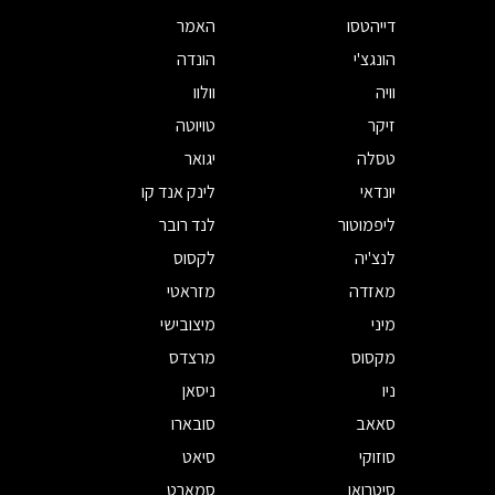
דייהטסו
האמר
הונגצ'י
הונדה
וויה
וולוו
זיקר
טויוטה
טסלה
יגואר
יונדאי
לינק אנד קו
ליפמוטור
לנד רובר
לנצ'יה
לקסוס
מאזדה
מזראטי
מיני
מיצובישי
מקסוס
מרצדס
ניו
ניסאן
סאאב
סובארו
סוזוקי
סיאט
סיטרואן
סמארט