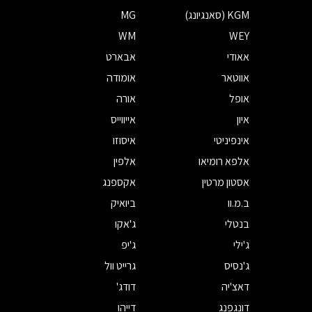
KGM (סאנגיונג)
MG
WM
WEY
אאודי
אבארט
אווטאר
אומודה
אופל
אורה
איון
אייווייס
אינפיניטי
איסוזו
אלפא רומיאו
אלפין
אסטון מרטין
אקספנג
ב.מ.וו
ביואיק
בנטלי
ג'אקו
ג'ילי
ג'יפ
ג'נסיס
גרייט וול
דאצ'יה
דודג'
דונגפנג
דייהו