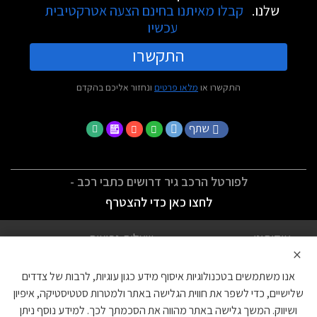
שלנו.
קבלו מאיתנו בחינם הצעה אטרקטיבית
עכשיו
התקשרו
התקשרו או
מלאו פרטים
ונחזור אליכם בהקדם
שתף
לפורטל הרכב גיר דרושים כתבי רכב -
לחצו כאן כדי להצטרף
אודותינו
שאלות נפוצות
×
לתנאי השימוש
מדיניות פרטיות
אנו משתמשים בטכנולוגיות איסוף מידע כגון עוגיות, לרבות של צדדים
הצהרת נגישות
צור קשר
שלישיים, כדי לשפר את חווית הגלישה באתר ולמטרות סטטיסטיקה, איפיון
ושיווק. המשך גלישה באתר מהווה את הסכמתך לכך. למידע נוסף ניתן