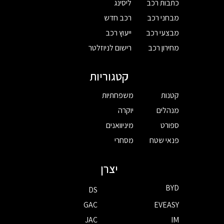
כתבות רכב
ליסינג
מבחני רכב
רכב חדש
מבצעי רכב
ייעוץ רכב
מחירון רכב
רישום לניוזלטר
קטגוריות
קטנות
משפחתיות
מנהלים
יוקרה
ספורט
מיניוואנים
פנאי שטח
מסחרי
יצרן
BYD
DS
GAC
EVEASY
JAC
IM