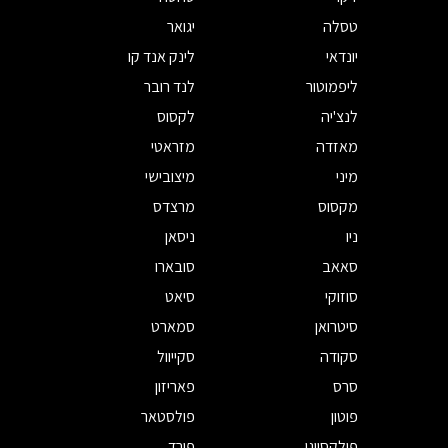
טסלה
יגואר
יונדאי
לינק אנד קו
ליפמוטור
לנד רובר
לנצ'יה
לקסוס
מאזדה
מזראטי
מיני
מיצובישי
מקסוס
מרצדס
ניו
ניסאן
סאאב
סובארו
סוזוקי
סיאט
סיטרואן
סמארט
סקודה
סקייוול
סרס
פאריזון
פוטון
פולסטאר
פולקסווגן
פורד