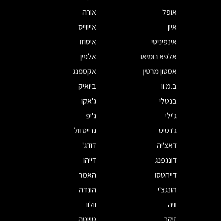
אופל
אורה
איון
אייווייס
אינפיניטי
איסוזו
אלפא רומיאו
אלפין
אסטון מרטין
אקספנג
ב.מ.וו
ביואיק
בנטלי
ג'אקו
ג'ילי
ג'יפ
ג'נסיס
גרייט וול
דאצ'יה
דודג'
דונגפנג
דייהו
דייהטסו
האמר
הונגצ'י
הונדה
וויה
וולוו
זיקר
טויוטה