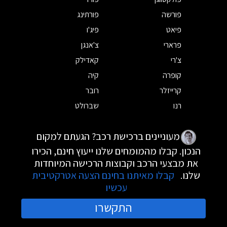
פורשה
פורתינג
פיאט
פיג'ו
פרארי
צ'אנגן
צ'רי
קאדילק
קופרה
קיה
קרייזלר
רובר
רנו
שברולט
מעוניינים ברכישת רכב? הגעתם למקום
הנכון. קבלו מהמומחים שלנו ייעוץ חינם, הכירו
את מבצעי הרכב וקבוצות הרכישה המיוחדות
שלנו.
קבלו מאיתנו בחינם הצעה אטרקטיבית
עכשיו
התקשרו