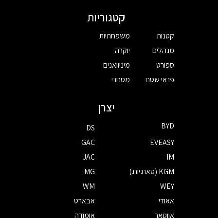
קטגוריות
קטנות
משפחתיות
מנהלים
יוקרה
ספורט
מיניוואנים
פנאי שטח
מסחרי
יצרן
BYD
DS
GAC
EVEASY
JAC
IM
KGM (סאנגיונג)
MG
WM
WEY
אאודי
אבארט
אווטאר
אומודה