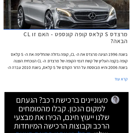
מרצדס S קלאס קופה קונספט - האם זו CL
הבאה?
בשנת 1996 הציגה מרצדס את ה- CL, קופה גדולה שהחליפה את ה- S קלאס
קופה בקצה העליון של קשת דגמי הקופה של מרצדס. ה- CL הנוכחית הוצגה
בשנת 2006 והיא מבוססת על הדור הקודם של S קלאס, בשנת 2010 עברה ה-
CL מתיחת פנים. בתערוכת פרנקפורט שתפתח לקהל בסוף השבוע תציג מרצדס
קרא עוד
רכב קונספט הרומז על דגם הקופה הגדול הבא שאפשרי שיחזור להשתמש בשם
S קלאס קופה.
מעוניינים ברכישת רכב? הגעתם
למקום הנכון. קבלו מהמומחים
שלנו ייעוץ חינם, הכירו את מבצעי
הרכב וקבוצות הרכישה המיוחדות