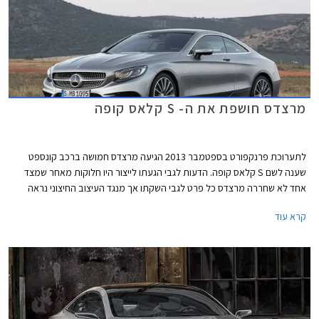
מרצדס חושפת את ה- S קלאס קופה
לתערוכת פרנקפורט בספטמבר 2013 הגיעה מרצדס חמושה ברכב קונספט
שענה לשם S קלאס קופה. הדעות לגבי הגעתו לייצור היו חלוקות מאחר שמצד
אחד לא שחררה מרצדס כל פרט לגבי השקתו אך מנגד העיצוב החיצוני נראה
מוגמר ומוכן לייצור. כמו כן, במקביל להשקת הקונספט, נצפו ברשת תמונות ריגול
קרא עוד
של קופה גדולה שנשאה את תג הכוכב המשולש.