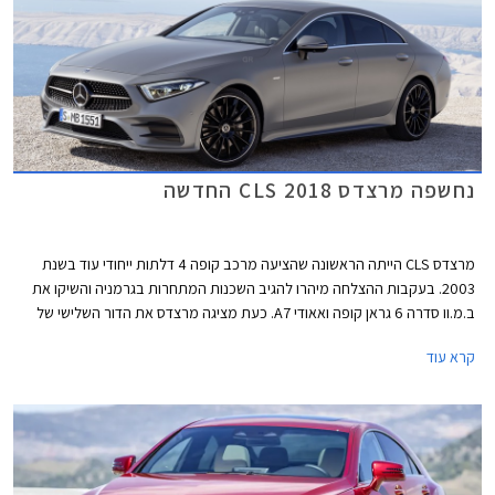
נחשפה מרצדס CLS 2018 החדשה
מרצדס CLS הייתה הראשונה שהציעה מרכב קופה 4 דלתות ייחודי עוד בשנת
2003. בעקבות ההצלחה מיהרו להגיב השכנות המתחרות בגרמניה והשיקו את
ב.מ.וו סדרה 6 גראן קופה ואאודי A7. כעת מציגה מרצדס את הדור השלישי של
CLS עם עיצוב בוגר וספורטיבי יותר. חרטום הרכב כולל יחידות תאורה מחודדות,
קרא עוד
פגוש אגרסיבי, וגריל גדול שבמרכזו מנצנץ סמל גדול של המותג. מכסה המנוע
נמתח הרחק לפנים ומרמז על יכולתו לאכלס מנוע 6 צילינדרים טורי ארוך. החלק
האחורי מציג קווים חלקים ונטולי קימורים, עם גג הגולש בהמשכיות אל מכסה תא
המטען.