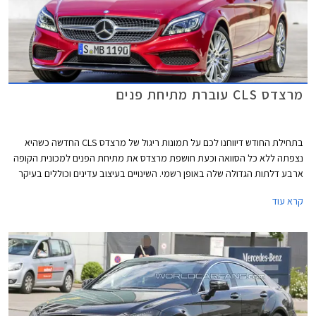
מרצדס CLS עוברת מתיחת פנים
בתחילת החודש דיווחנו לכם על תמונות ריגול של מרצדס CLS החדשה כשהיא
נצפתה ללא כל הסוואה וכעת חושפת מרצדס את מתיחת הפנים למכונית הקופה
ארבע דלתות הגדולה שלה באופן רשמי. השינויים בעיצוב עדינים וכוללים בעיקר
עדכון לפנסים ולפגושים עם קווים מעוגלים וזורמים יותר מאשר בדגם היוצא.
קרא עוד
השבכה הקדמית עודכנה גם היא ומציגה כעת פס כרום מרכזי אחד כשמסביבו
נמצאים עשרות עיגולי כרום דמויי יהלומים.