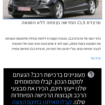
מרצדס CLS החדשה נצפתה ללא הסוואה
הדור השני של מרצדס CLS, מכונית הקופה 4 דלתות הגדולה שלמעשה המציאה
את הסגמנט בשנת 2004, הוצג לפני 4 שנים וכעת הגיע זמנה של המכונית
לעבור מתיחת פנים. עפ"י הודעה של היצרנית, מרצדס CLS החדשה צפוייה
להיחשף באופן רשמי בחודש אוקטובר הקרוב אך השמועות ברשת מדברות על
קרא עוד
חשיפה מוקדמת יותר שעשויה להתקיים כבר בחודש הקרוב בפסטיבל המהירות
בגודווד, אנגליה.
מעוניינים ברכישת רכב? הגעתם
למקום הנכון. קבלו מהמומחים
שלנו ייעוץ חינם, הכירו את מבצעי
הרכב וקבוצות הרכישה המיוחדות
שלנו.
קבלו מאיתנו בחינם הצעה