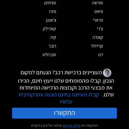
פורשה
פורתינג
פיאט
פיג'ו
פרארי
צ'אנגן
צ'רי
קאדילק
קופרה
קיה
קרייזלר
רובר
רנו
שברולט
מעוניינים ברכישת רכב? הגעתם למקום
הנכון. קבלו מהמומחים שלנו ייעוץ חינם, הכירו
את מבצעי הרכב וקבוצות הרכישה המיוחדות
שלנו.
קבלו מאיתנו בחינם הצעה אטרקטיבית
עכשיו
התקשרו
התקשרו או
מלאו פרטים
ונחזור אליכם בהקדם