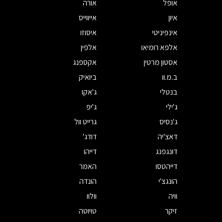
אופל
אורה
איון
אייווייס
אינפיניטי
איסוזו
אלפא רומיאו
אלפין
אסטון מרטין
אקספנג
ב.מ.וו
ביואיק
בנטלי
ג'אקו
ג'ילי
ג'יפ
ג'נסיס
גרייט וול
דאצ'יה
דודג'
דונגפנג
דייהו
דייהטסו
האמר
הונגצ'י
הונדה
וויה
וולוו
זיקר
טויוטה