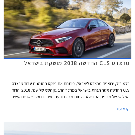
מרצדס CLS החדשה 2018 מושקת בישראל
כלמוביל, יבואנית מרצדס לישראל, פותחת את פנקס ההזמנות עבור מרצדס
CLS החדשה אשר תנחת בישראל במהלך הרבעון השני של שנת 2018. הדור
השלישי של מכונית הקופה 4 דלתות מציג הופעה מצודדת על פי שפת העיצוב
החדשה של מרצדס, המזוהה עם הפנסים המחודדים שיזלגו גם לדגמי החברה
קרא עוד
העתידיים.