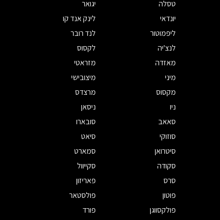
טסלה
יגואר
יונדאי
לינק אנד קו
ליפמוטור
לנד רובר
לנצ'יה
לקסוס
מאזדה
מזראטי
מיני
מיצובישי
מקסוס
מרצדס
ניו
ניסאן
סאאב
סובארו
סוזוקי
סיאט
סיטרואן
סמארט
סקודה
סקייוול
סרס
פאריזון
פוטון
פולסטאר
פולקסווגן
פורד