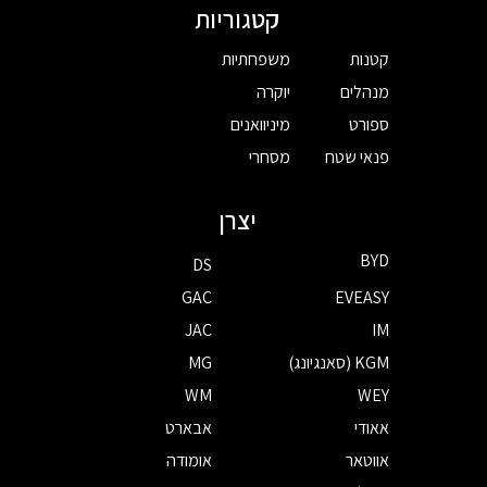
קטגוריות
קטנות
משפחתיות
מנהלים
יוקרה
ספורט
מיניוואנים
פנאי שטח
מסחרי
יצרן
BYD
DS
GAC
EVEASY
JAC
IM
KGM (סאנגיונג)
MG
WM
WEY
אאודי
אבארט
אווטאר
אומודה