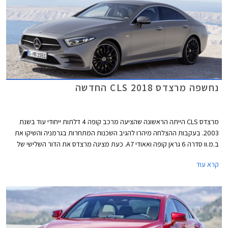
נחשפה מרצדס CLS 2018 החדשה
מרצדס CLS הייתה הראשונה שהציעה מרכב קופה 4 דלתות ייחודי עוד בשנת
2003. בעקבות ההצלחה מיהרו להגיב השכנות המתחרות בגרמניה והשיקו את
ב.מ.וו סדרה 6 גראן קופה ואאודי A7. כעת מציגה מרצדס את הדור השלישי של
CLS עם עיצוב בוגר וספורטיבי יותר. חרטום הרכב כולל יחידות תאורה מחודדות,
קרא עוד
פגוש אגרסיבי, וגריל גדול שבמרכזו מנצנץ סמל גדול של המותג. מכסה המנוע
נמתח הרחק לפנים ומרמז על יכולתו לאכלס מנוע 6 צילינדרים טורי ארוך. החלק
האחורי מציג קווים חלקים ונטולי קימורים, עם גג הגולש בהמשכיות אל מכסה תא
המטען.