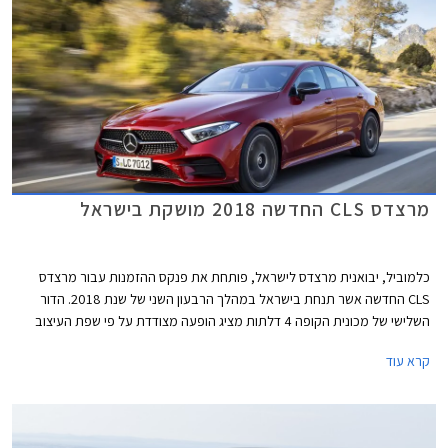
מרצדס CLS החדשה 2018 מושקת בישראל
כלמוביל, יבואנית מרצדס לישראל, פותחת את פנקס ההזמנות עבור מרצדס
CLS החדשה אשר תנחת בישראל במהלך הרבעון השני של שנת 2018. הדור
השלישי של מכונית הקופה 4 דלתות מציג הופעה מצודדת על פי שפת העיצוב
החדשה של מרצדס, המזוהה עם הפנסים המחודדים שיזלגו גם לדגמי החברה
קרא עוד
העתידיים.