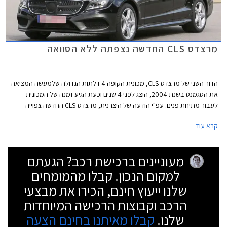
מרצדס CLS החדשה נצפתה ללא הסוואה
הדור השני של מרצדס CLS, מכונית הקופה 4 דלתות הגדולה שלמעשה המציאה
את הסגמנט בשנת 2004, הוצג לפני 4 שנים וכעת הגיע זמנה של המכונית
לעבור מתיחת פנים. עפ"י הודעה של היצרנית, מרצדס CLS החדשה צפוייה
להיחשף באופן רשמי בחודש אוקטובר הקרוב אך השמועות ברשת מדברות על
קרא עוד
חשיפה מוקדמת יותר שעשויה להתקיים כבר בחודש הקרוב בפסטיבל המהירות
בגודווד, אנגליה.
מעוניינים ברכישת רכב? הגעתם
למקום הנכון. קבלו מהמומחים
שלנו ייעוץ חינם, הכירו את מבצעי
הרכב וקבוצות הרכישה המיוחדות
שלנו.
קבלו מאיתנו בחינם הצעה