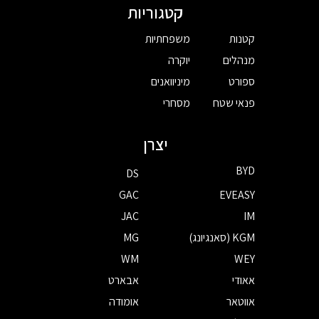
קטגוריות
קטנות
משפחתיות
מנהלים
יוקרה
ספורט
מיניוואנים
פנאי שטח
מסחרי
יצרן
BYD
DS
GAC
EVEASY
JAC
IM
KGM (סאנגיונג)
MG
WM
WEY
אאודי
אבארט
אווטאר
אומודה