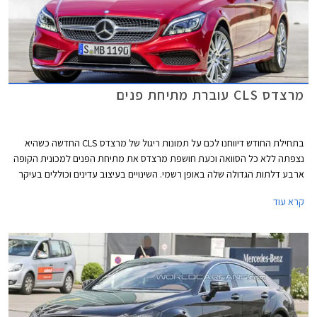
מרצדס CLS עוברת מתיחת פנים
בתחילת החודש דיווחנו לכם על תמונות ריגול של מרצדס CLS החדשה כשהיא
נצפתה ללא כל הסוואה וכעת חושפת מרצדס את מתיחת הפנים למכונית הקופה
ארבע דלתות הגדולה שלה באופן רשמי. השינויים בעיצוב עדינים וכוללים בעיקר
עדכון לפנסים ולפגושים עם קווים מעוגלים וזורמים יותר מאשר בדגם היוצא.
קרא עוד
השבכה הקדמית עודכנה גם היא ומציגה כעת פס כרום מרכזי אחד כשמסביבו
נמצאים עשרות עיגולי כרום דמויי יהלומים.