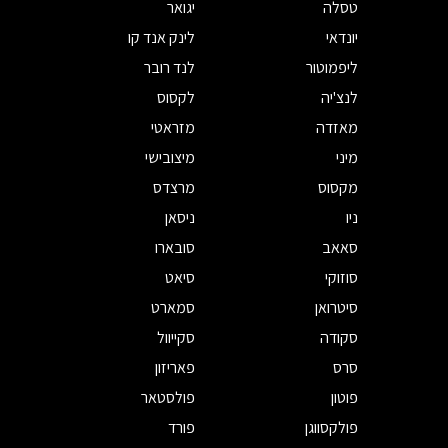
טסלה
יגואר
יונדאי
לינק אנד קו
ליפמוטור
לנד רובר
לנצ'יה
לקסוס
מאזדה
מזראטי
מיני
מיצובישי
מקסוס
מרצדס
ניו
ניסאן
סאאב
סובארו
סוזוקי
סיאט
סיטרואן
סמארט
סקודה
סקייוול
סרס
פאריזון
פוטון
פולסטאר
פולקסווגן
פורד