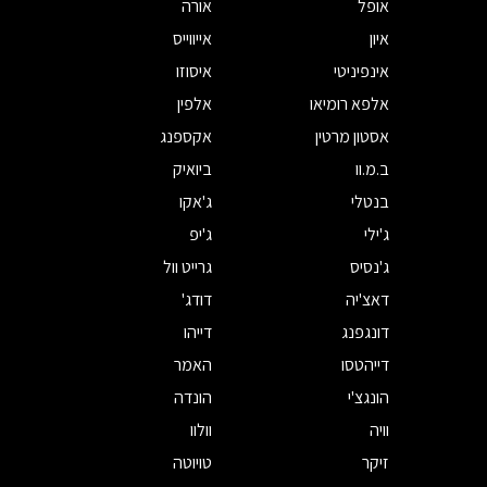
אופל
אורה
איון
אייווייס
אינפיניטי
איסוזו
אלפא רומיאו
אלפין
אסטון מרטין
אקספנג
ב.מ.וו
ביואיק
בנטלי
ג'אקו
ג'ילי
ג'יפ
ג'נסיס
גרייט וול
דאצ'יה
דודג'
דונגפנג
דייהו
דייהטסו
האמר
הונגצ'י
הונדה
וויה
וולוו
זיקר
טויוטה