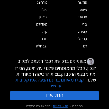
פורשה
פורתינג
פיאט
פיג'ו
פרארי
צ'אנגן
צ'רי
קאדילק
קופרה
קיה
קרייזלר
רובר
רנו
שברולט
מעוניינים ברכישת רכב? הגעתם למקום
הנכון. קבלו מהמומחים שלנו ייעוץ חינם, הכירו
את מבצעי הרכב וקבוצות הרכישה המיוחדות
שלנו.
קבלו מאיתנו בחינם הצעה אטרקטיבית
עכשיו
התקשרו
התקשרו או
מלאו פרטים
ונחזור אליכם בהקדם