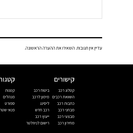
עדיין אין תגובות. השאירו את ההערה הראשונה.
קישורים
קטגורי
קטלוג רכב
ביטוח רכב
קטנות
השוואת רכבים
מימון לרכב
מנהלים
כתבות רכב
ליסינג
ספורט
מבחני רכב
רכב חדש
פנאי שטח
מבצעי רכב
ייעוץ רכב
מחירון רכב
רישום לניוזלטר