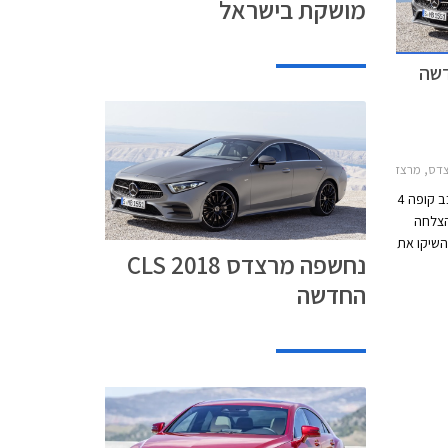
מושקת בישראל
CLאאודי A7 2014-2018
מרצדס CLS הייתה הראשונה שהציעה מרכב קופה 4
בעקבות ההצלחה
השיקו את
נחשפה מרצדס CLS 2018
אאודי A7. כעת מציגה
החדשה
CL עם עיצוב בוגר
תאורה
זו מנצנץ
הרחק
ולתו לאכלס מנוע 6 צילינדרים
נטולי
ה תא