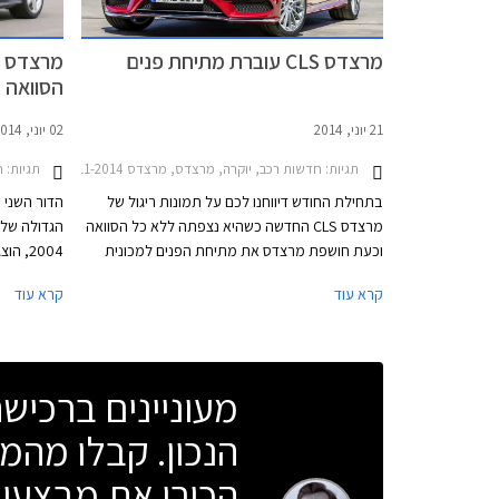
מרצדס CLS עוברת מתיחת פנים
הסוואה
21 יוני, 2014
02 יוני, 2014
תגיות:
חדשות רכב, יוקרה, מרצדס, מרצדס CLS 2011-2014, מרצדס CLS שוטינג ברייק 2012-2013מרצדס CLS AMG 2011-2013
תגיות:
ח
בתחילת החודש דיווחנו לכם על תמונות ריגול של
מרצדס CLS החדשה כשהיא נצפתה ללא כל הסוואה
הגדולה של
וכעת חושפת מרצדס את מתיחת הפנים למכונית
הקופה ארבע דלתות הגדולה שלה באופן רשמי.
המכונית לע
קרא עוד
קרא עוד
השינויים בעיצוב עדינים וכוללים בעיקר עדכון לפנסים
ולפגושים עם קווים מעוגלים וזורמים יותר מאשר
רשמי בחוד
בדגם היוצא. השבכה הקדמית עודכנה גם היא ומציגה
מדברות על 
כעת פס כרום מרכזי אחד כשמסביבו נמצאים
כבר בחודש 
מעוניינים ברכי
עשרות עיגולי כרום דמויי יהלומים.
אנגליה.
הנכון. קבלו מהמו
הכירו את מבצעי 