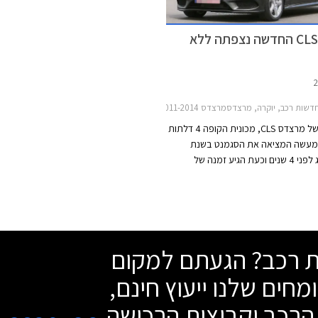
מרצדס CLS החדשה נצפתה ללא
דשות רכב, יוקרה, מרצדסמרצדס CLS 2011-2014
הדור השני של מרצדס CLS, מכונית הקופה 4 דלתות
מעשה המציאה את הסגמנט בשנת
2004, הוצג לפני 4 שנים וכעת הגיע זמנה של
בור מתיחת פנים. עפ"י הודעה של
היצרנית, מרצדס CLS החדשה צפוייה להיחשף באופן
ש אוקטובר הקרוב אך השמועות ברשת
חשיפה מוקדמת יותר שעשויה להתקיים
הקרוב בפסטיבל המהירות בגודווד,
שת רכב? הגעתם למקום
מחים שלנו ייעוץ חינם,
הרכב וקבוצות הרכישה