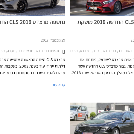
מרצדס CLS החדשה 2018 מושקת
נחשפה מרצדס CLS 2018 החדשה
29 נובמבר, 2017
דשות רכב, רכב חדש, יוקרה, מרצדס, מרצדס CLS 2014-2018מחירון רכב
תגיות:
רכב חדש, חדשות רכב, יוקרה, מרצדס, מרצדס S 2014-2018
בואנית מרצדס לישראל, פותחת את
פנקס ההזמנות עבור מרצדס CLS החדשה אשר
דלתות ייחודי עוד בשנת 2003. 
תנחת בישראל במהלך הרבעון השני של שנת 2018.
מיהרו להגיב השכנות המתחרות בגרמניה ו
הדור השלישי של מכונית הקופה 4 דלתות מציג
ב.מ.וו סדרה 6 גראן קופה ו
קרא עוד
דדת על פי שפת העיצוב החדשה של
מרצדס את הדור השלישי של S
והה עם הפנסים המחודדים שיזלגו גם
וספורטיבי יותר. חרטום הרכב כולל יחידות 
ה העתידיים.
מחודדות, פגוש אגרסיבי, וגריל גדול שבמרכ
סמל גדול של המותג. מכסה המנוע נמתח 
לפנים ומרמז על יכ
טורי ארוך. החלק האחורי מציג קווים חלקים ו
קימורים, עם גג הגולש בהמשכיות אל מכס
המטען.