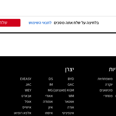
שלח
בלחיצה על שלח אתה מסכים
לתנאי השימוש
ות
יצרן
משפחתיות
BYD
DS
EVEASY
יוקרה
GAC
IM
JAC
מיניוואנים
KGM (סאנגיונג)
MG
WEY
מסחרי
WM
אאודי
אבארט
אווטאר
אומודה
אופל
אורה
איון
אייווייס
אינפיניטי
איסוזו
אלפא רומיאו