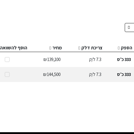
הספק
צריכת דלק
מחיר
הוסף להשוואה
333
כ״ס
7.3
ל/ק
139,100 ₪
333
כ״ס
7.3
ל/ק
144,500 ₪