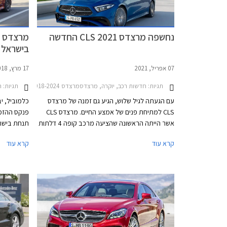
נחשפה מרצדס CLS 2021 החדשה
בישראל
07 אפריל, 2021
17 מרץ, 2018
תגיות:
חדשות רכב, יוקרה, מרצדסמרצדס CLS 2018-2024
תגיות:
ח
עם הגעתה לגיל שלוש, הגיע גם זמנה של מרצדס
כלמוביל, י
CLS למתיחת פנים של אמצע החיים. מרצדס CLS
אשר הייתה הראשונה שהציעה מרכב קופה 4 דלתות
ייחודי עוד בשנת 2003, ניצבת כיום מול מתחרות כגון
קרא עוד
קרא עוד
ב.מ.וו סדרה 6 ואאודי A7.
הופעה מצו
מרצדס, המז
לדגמי החבר