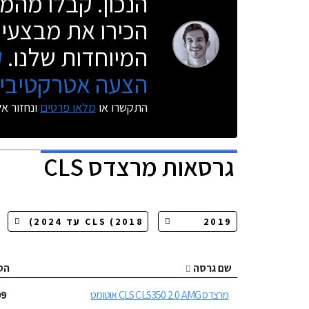
הנכון. קבלו מהמו
הכירו את מבצעי 
המיוחדות שלנו.
ק
הצעה אטרקטיבית
התקשרו או
מלאו פרטים
ונחזור א
גרסאות
מרצדס CLS
שם גרסה
הס
מרצדס CLS CLS350 2.0 AMG אוטומט
99