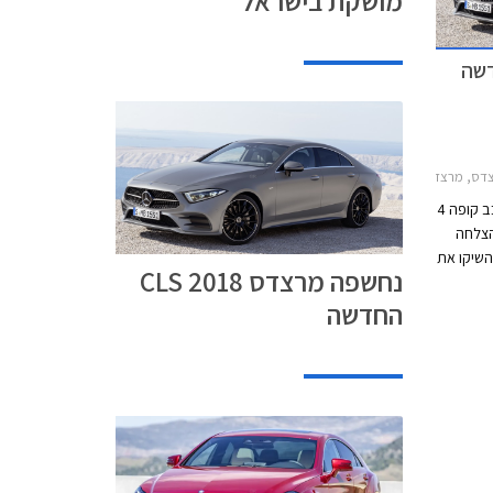
מושקת בישראל
CLאאודי A7 2014-2018
מרצדס CLS הייתה הראשונה שהציעה מרכב קופה 4
בעקבות ההצלחה
השיקו את
נחשפה מרצדס CLS 2018
אאודי A7. כעת מציגה
החדשה
CL עם עיצוב בוגר
תאורה
זו מנצנץ
הרחק
ולתו לאכלס מנוע 6 צילינדרים
נטולי
ה תא