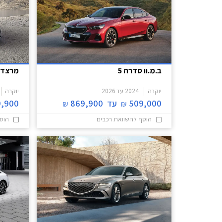
ב.מ.וו סדרה 5
מרצדס 
יוקרה
2024
עד
2026
יוקרה
509,000
עד
869,900
,900
₪
₪
הוסף להשוואת רכבים
הוס