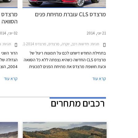
מרצדס CLS עוברת מתיחת פנים
הסוואה
21 יוני, 2014
02 יוני, 2014
תגיות:
חדשות רכב, יוקרה, מרצדס, מרצדס CLS 2011-2014, מרצדס CLS שוטינג ברייק 2012-2013מרצדס CLS AMG 2011-2013
תגיות:
ח
בתחילת החודש דיווחנו לכם על תמונות ריגול של
מרצדס CLS החדשה כשהיא נצפתה ללא כל הסוואה
הגדולה של
וכעת חושפת מרצדס את מתיחת הפנים למכונית
הקופה ארבע דלתות הגדולה שלה באופן רשמי.
המכונית לע
קרא עוד
קרא עוד
השינויים בעיצוב עדינים וכוללים בעיקר עדכון לפנסים
ולפגושים עם קווים מעוגלים וזורמים יותר מאשר
רשמי בחוד
בדגם היוצא. השבכה הקדמית עודכנה גם היא ומציגה
מדברות על 
רכבים מתחרים
כעת פס כרום מרכזי אחד כשמסביבו נמצאים
כבר בחודש 
עשרות עיגולי כרום דמויי יהלומים.
אנגליה.