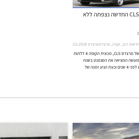
מרצדס CLS החדשה נצפתה ללא
דשות רכב, יוקרה, מרצדסמרצדס CLS 2011-2014
הדור השני של מרצדס CLS, מכונית הקופה 4 דלתות
מעשה המציאה את הסגמנט בשנת
2004, הוצג לפני 4 שנים וכעת הגיע זמנה של
בור מתיחת פנים. עפ"י הודעה של
היצרנית, מרצדס CLS החדשה צפוייה להיחשף באופן
ש אוקטובר הקרוב אך השמועות ברשת
חשיפה מוקדמת יותר שעשויה להתקיים
הקרוב בפסטיבל המהירות בגודווד,