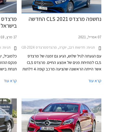
נחשפה מרצדס CLS 2021 החדשה
בישראל
07 אפריל, 2021
17 מרץ, 2018
תגיות:
חדשות רכב, יוקרה, מרצדסמרצדס CLS 2018-2024
תגיות:
ח
עם הגעתה לגיל שלוש, הגיע גם זמנה של מרצדס
כלמוביל, י
CLS למתיחת פנים של אמצע החיים. מרצדס CLS
אשר הייתה הראשונה שהציעה מרכב קופה 4 דלתות
ייחודי עוד בשנת 2003, ניצבת כיום מול מתחרות כגון
קרא עוד
קרא עוד
ב.מ.וו סדרה 6 ואאודי A7.
הופעה מצו
מרצדס, המז
לדגמי החבר