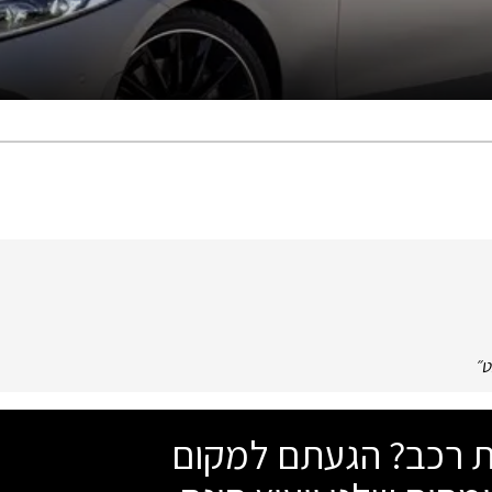
ט
״
שת רכב? הגעתם למקום