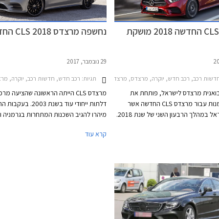
מרצדס CLS החדשה 2018 מושקת
נחשפה מרצדס CLS 2018 החדשה
29 נובמבר, 2017
דשות רכב, רכב חדש, יוקרה, מרצדס, מרצדס CLS 2014-2018מחירון רכב
תגיות:
רכב חדש, חדשות רכב, יוקרה, מרצדס, מרצדס S 2014-2018
בואנית מרצדס לישראל, פותחת את
פנקס ההזמנות עבור מרצדס CLS החדשה אשר
דלתות ייחודי עוד בשנת 2003. 
תנחת בישראל במהלך הרבעון השני של שנת 2018.
מיהרו להגיב השכנות המתחרות בגרמניה ו
הדור השלישי של מכונית הקופה 4 דלתות מציג
ב.מ.וו סדרה 6 גראן קופה ו
קרא עוד
דדת על פי שפת העיצוב החדשה של
מרצדס את הדור השלישי של S
והה עם הפנסים המחודדים שיזלגו גם
וספורטיבי יותר. חרטום הרכב כולל יחידות 
ה העתידיים.
מחודדות, פגוש אגרסיבי, וגריל גדול שבמרכ
סמל גדול של המותג. מכסה המנוע נמתח 
לפנים ומרמז על יכ
טורי ארוך. החלק האחורי מציג קווים חלקים ו
קימורים, עם גג הגולש בהמשכיות אל מכס
המטען.