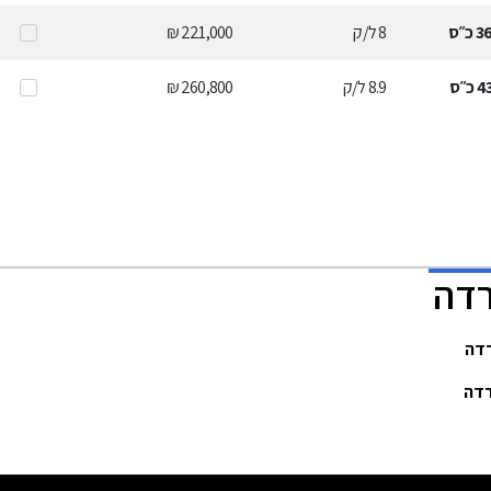
3
כ״ס
8
ל/ק
221,000 ₪
4
כ״ס
8.9
ל/ק
260,800 ₪