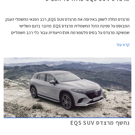
מרצדס החלה לשווק באירופה את מרצדס EQS SUV, רכב הפנאי החשמלי הענק
המבוסס על ספינת הדגל החשמלית מרצדס EQS. מדובר בדגם השלישי
שמשיקה מרצדס על בסיס פלטפורמת EVA הייעודית עבור כלי רכב חשמליים
ונכון לשלב זה אין לו מתחרים ישירים שכן הוא גדול משמעותית מב.מ.וו iX ובניגוד
קרא עוד
אליו מציע אפשרות לשבעה מושבים.
נחשף מרצדס EQS SUV