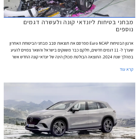
מבחני בטיחות ליונדאי קונה ולעשרה דגמים
נוספים
ארגון הבטיחות Euro NCAP מפרסם את תוצאות סבב מבחני הביטוחת האחרון
שערך ל- 11 דגמים חדשים, חלקם כבר משווקים בישראל והשאר צפויים להגיע
במהלך שנת 2024. התוצאה הבולטת מכולן הינה של יונדאי קונה החדש אשר
צפוי להפוך לרכב פופולרי בישראל ומסתפק בציון מאכזב של 4 כוכבים מתוך 5
קרא עוד
בעוד מרבית הדגמים שנבחנו בסבב זה גרפו ציון מרבי של 5 כוכבים. כמו כן, גם
הפעם מוכיחים המותגים הסינים המשווקים באירופה שהם עשו שיעורי בית ולא
נופלים ממותגי יוקרה אירופאים בתחום הבטיחות.