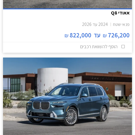
אאודי Q8
פנאי שטח
2024
עד
2026
726,200
עד
822,000
₪
₪
הוסף להשוואת רכבים