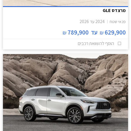
מרצדס GLE
פנאי שטח
2024
עד
2026
629,900
עד
789,900
₪
₪
הוסף להשוואת רכבים