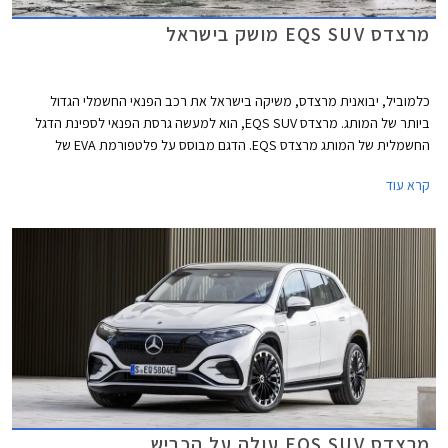
מרצדס EQS SUV מושק בישראל
כלמוביל, יבואנית מרצדס, משיקה בישראל את רכב הפנאי החשמלי הגדול
ביותר של המותג. מרצדס EQS SUV, הוא למעשה גרסת הפנאי לספינת הדגל
החשמלית של המותג מרצדס EQS. הדגם מבוסס על פלטפורמת EVA של
מרצדס הייעודית לכלי רכב חשמליים ויוצע בגרסאות 5 או 7 מושבים.
קרא עוד
מרצדס EQS SUV עולה על הכביש