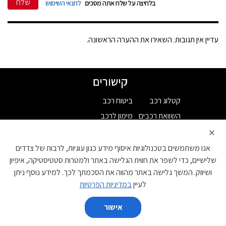
שלח
בלחיצה על שלח אתה מסכים
לתנאי השימוש
עדיין אין תגובות. השאירו את ההערה הראשונה.
קישורים
קטלוג רכב
ביטוח רכב
השוואת רכבים
מימון לרכב
×
כתבות רכב
ליסינג
מבחני רכב
רכב חדש
אנו משתמשים בטכנולוגיות איסוף מידע כגון עוגיות, לרבות של צדדים
שלישיים, כדי לשפר את חווית הגלישה באתר ולמטרות סטטיסטיקה, איפיון
מבצעי רכב
ייעוץ רכב
ושיווק. המשך גלישה באתר מהווה את הסכמתך לכך. למידע נוסף ניתן
מחירון רכב
רישום לניוזלטר
לעיין
במדיניות הפרטיות
קטגוריות
אישור
השווה
קטנות
משפחתיות