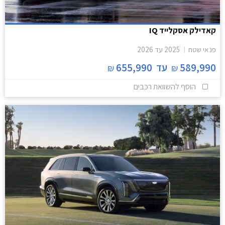
קאדילק אסקלייד IQ
פנאי שטח
2025
עד
2026
589,990
עד
655,990
₪
₪
הוסף להשוואת רכבים