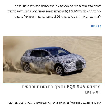
לאחר שלל טיזרים חושפת מרצדס את רכב הפנאי החשמלי הגדול ביותר
מתוצרתה - מרצדס EQS SUV שכנרמז משמו יעמוד בראש היצע דגמי מרצדס
לצד רכב הפאר החשמלי מרצדס EQS. מדובר בדגם הראשון של מרצדס
שתהליך ייצורו לא פלט פחמן דו חמצני, והוא מסמן את המעבר העתידי לאפס
קרא עוד
פליטות פחמן בתהליך הייצור והשימוש ברכב.
מרצדס EQS SUV נחשף בתמונות ופרטים
ראשונים
משפחת הדגמים החשמליים של מרצדס היא המשמעותית ביותר בעולם רכבי