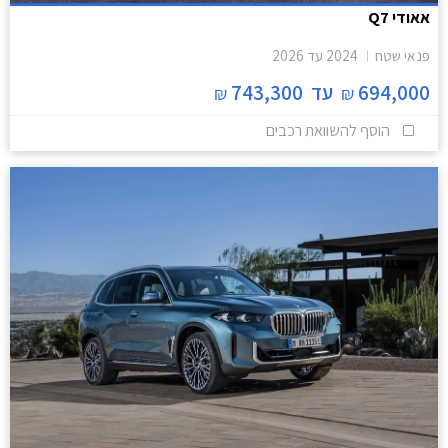
אאודי Q7
פנאי שטח
2024
עד
2026
694,000
עד
743,300
₪
₪
הוסף להשוואת רכבים