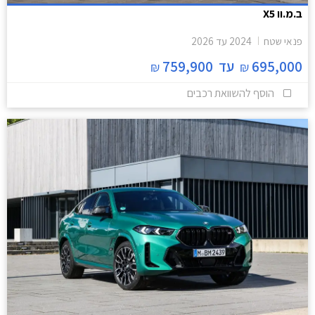
ב.מ.וו X5
פנאי שטח
2024
עד
2026
695,000
עד
759,900
₪
₪
הוסף להשוואת רכבים