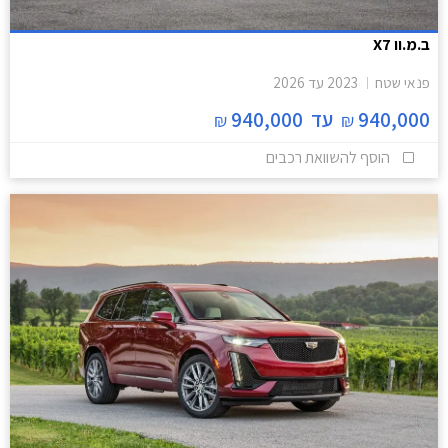
ב.מ.וו X7
פנאי שטח
2023
עד
2026
940,000
עד
940,000
₪
₪
הוסף להשוואת רכבים