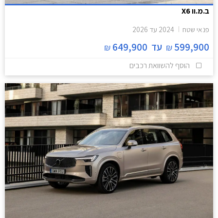
ב.מ.וו X6
פנאי שטח
2024
עד
2026
599,900
עד
649,900
₪
₪
הוסף להשוואת רכבים