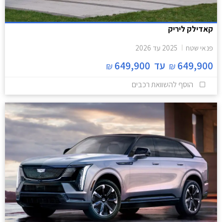
קאדילק ליריק
פנאי שטח
2025
עד
2026
649,900
עד
649,900
₪
₪
הוסף להשוואת רכבים