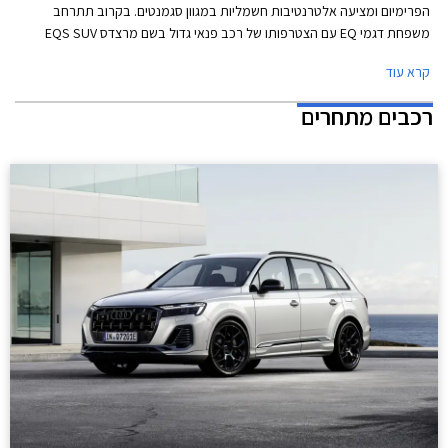
הפרימיום ומציעה אלטרנטיבות חשמליות במגוון סגמנטים. בקרוב תתרחב
משפחת דגמי EQ עם הצטרפותו של רכב פנאי גדול בשם מרצדס EQS SUV
שיעמוד בפסגת ההיצע לצד מרצדס EQS. הדגם נחשף בתמונות ופרטים ראשונים
קרא עוד
במסגרת חניכת מפעל סוללות חדש למרצדס על אדמת ארצות הברית.
רכבים מתחרים