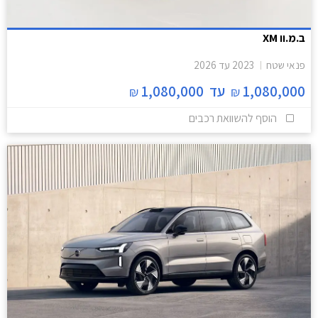
ב.מ.וו XM
פנאי שטח
2023
עד
2026
1,080,000
עד
1,080,000
₪
₪
הוסף להשוואת רכבים