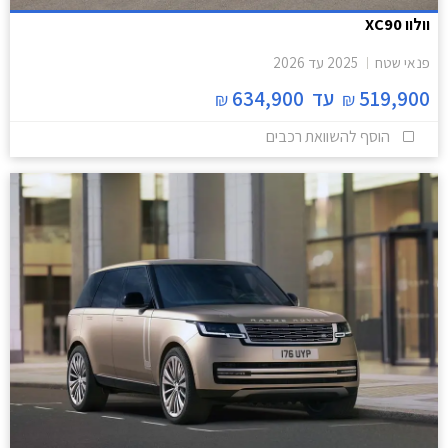
וולוו XC90
פנאי שטח
2025
עד
2026
519,900
עד
634,900
₪
₪
הוסף להשוואת רכבים