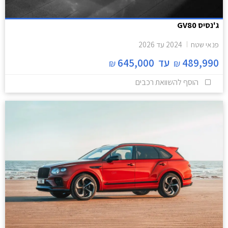
ג'נסיס GV80
פנאי שטח
2024
עד
2026
489,990
עד
645,000
₪
₪
הוסף להשוואת רכבים