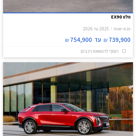
וולוו EX90
פנאי שטח
2025
עד
2026
739,900
עד
754,900
₪
₪
הוסף להשוואת רכבים