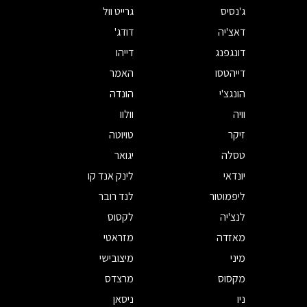
ג'נסיס
גרייט וול
דאצ'יה
דודג'
דונגפנג
דייהו
דייהטסו
האמר
הונגצ'י
הונדה
וויה
וולוו
זיקר
טויוטה
טסלה
יגואר
יונדאי
לינק אנד קו
ליפמוטור
לנד רובר
לנצ'יה
לקסוס
מאזדה
מזראטי
מיני
מיצובישי
מקסוס
מרצדס
ניו
ניסאן