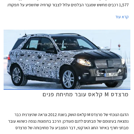
1,577 רכבים מחשש שמגבר הבלמים עלול לצבור קורוזיה שתשפיע על תפקודו.
במקרה של קורוזיה חריפה, בלימה חדה תפגע בתפקודו של מגבר הבלמים
קרא עוד
ועוצמת הבלימה תפחת.
מרצדס M קלאס עובר מתיחת פנים
הדגם הנוכחי של מרצדס M קלאס הושק בשנת 2012 ונראה שהיצרנית כבר
נמצאת בעיצומם של מבחנים לדגם מעודכן. הרכב בתמונות נצפה כשהוא עובר
מבחני חורף באיזור החוג הארקטי, דבר המצביע על מחויבותה של מרצדס