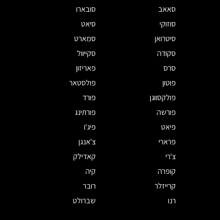
סאאב
סובארו
סוזוקי
סיאט
סיטרואן
סמארט
סקודה
סקייוול
סרס
פאריזון
פוטון
פולסטאר
פולקסווגן
פורד
פורשה
פורתינג
פיאט
פיג'ו
פרארי
צ'אנגן
צ'רי
קאדילק
קופרה
קיה
קרייזלר
רובר
רנו
שברולט